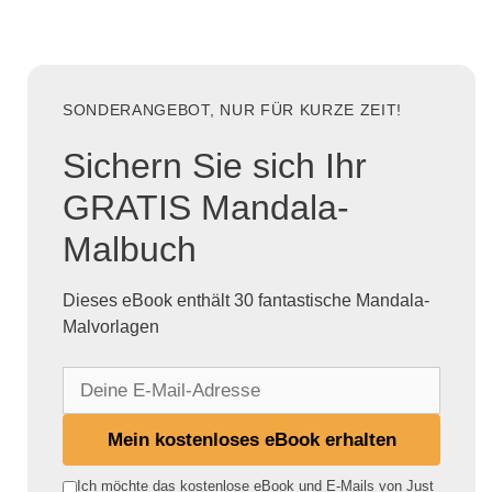
SONDERANGEBOT, NUR FÜR KURZE ZEIT!
Sichern Sie sich Ihr
GRATIS Mandala-
Malbuch
Dieses eBook enthält 30 fantastische Mandala-
Malvorlagen
D
e
i
Mein kostenloses eBook erhalten
n
e
Ich möchte das kostenlose eBook und E-Mails von Just