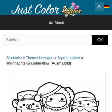
Springe
zum
Inhalt
Menü
Startseite
»
Themenbezogen
»
Squishmallow
»
Weihnachts-Squishmallow (Ausmalbild)