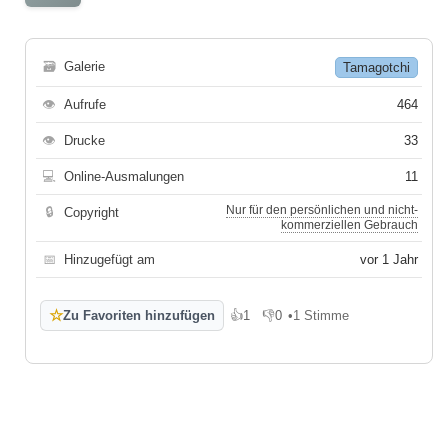
🗃
Galerie
Tamagotchi
👁
Aufrufe
464
👁
Drucke
33
💻
Online-Ausmalungen
11
Nur für den persönlichen und nicht-
🔒
Copyright
kommerziellen Gebrauch
📅
Hinzugefügt am
vor 1 Jahr
☆
Zu Favoriten hinzufügen
👍
1
👎
0
•
1 Stimme
Gefällt mir
Gefällt mir nicht