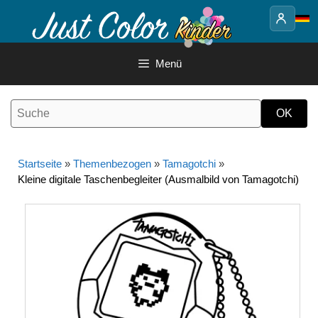
Springe
zum
Inhalt
Menü
Startseite
»
Themenbezogen
»
Tamagotchi
»
Kleine digitale Taschenbegleiter (Ausmalbild von Tamagotchi)