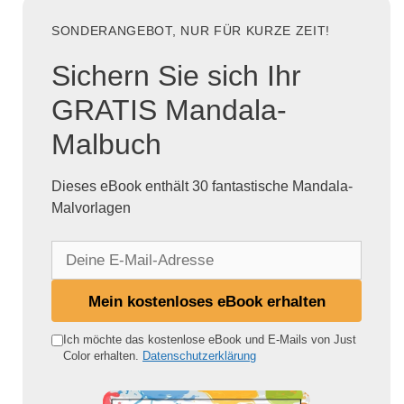
SONDERANGEBOT, NUR FÜR KURZE ZEIT!
Sichern Sie sich Ihr
GRATIS Mandala-
Malbuch
Dieses eBook enthält 30 fantastische Mandala-
Malvorlagen
D
e
i
Mein kostenloses eBook erhalten
n
e
Ich möchte das kostenlose eBook und E-Mails von Just
Color erhalten.
Datenschutzerklärung
E
-
M