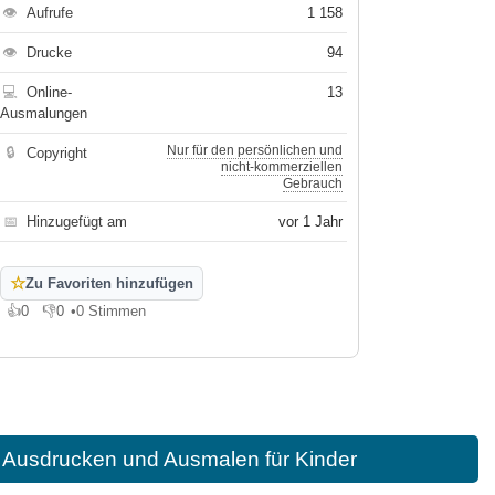
👁
Aufrufe
1 158
👁
Drucke
94
💻
Online-
13
Ausmalungen
Nur für den persönlichen und
🔒
Copyright
nicht-kommerziellen
Gebrauch
📅
Hinzugefügt am
vor 1 Jahr
☆
Zu Favoriten hinzufügen
👍
0
👎
0
•
0 Stimmen
Gefällt mir
Gefällt mir nicht
 Ausdrucken und Ausmalen für Kinder