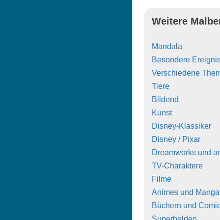
Weitere Malbe
Mandala
Besondere Ereigni
Verschiedene The
Tiere
Bildend
Kunst
Disney-Klassiker
Disney / Pixar
Dreamworks und a
TV-Charaktere
Filme
Animes und Manga
Büchern und Comi
Superhelden