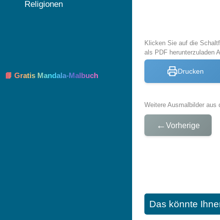
Religionen
Klicken Sie auf die Schal
als PDF herunterzuladen 
Drucken
📘 Gratis Mandala-Malbuch
Weitere Ausmalbilder aus 
←
Vorherige
Das könnte Ihne