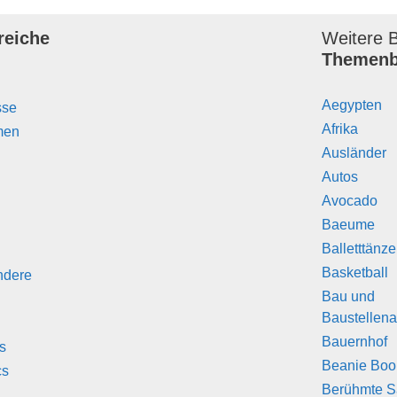
reiche
Weitere B
Themenb
Aegypten
sse
Afrika
men
Ausländer
Autos
Avocado
Baeume
Balletttänz
Basketball
ndere
Bau und
Baustellena
Bauernhof
s
Beanie Boo
cs
Berühmte S