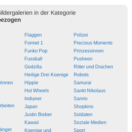
ildergalerien in der Kategorie
ezogen
Flaggen
Polizei
Formel 1
Precious Moments
Funko Pop
Prinzessinnen
Fussball
Pusheen
Godzilla
Ritter und Drachen
Heilige Drei Koenige
Robots
erinnen
Hippie
Samurai
Hot Wheels
Sankt Nikolaus
Indianer
Sanrio
rbeiten
Japan
Shopkins
Justin Bieber
Soldaten
Kawaii
Soziale Medien
änger
Koenige und
Sport