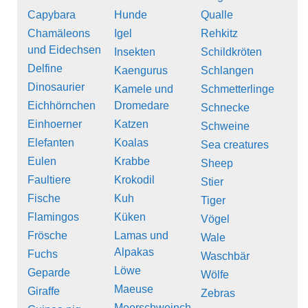
Capybara
Hunde
Qualle
Chamäleons
Igel
Rehkitz
und Eidechsen
Insekten
Schildkröten
Delfine
Kaengurus
Schlangen
Dinosaurier
Kamele und
Schmetterlinge
Eichhörnchen
Dromedare
Schnecke
Einhoerner
Katzen
Schweine
Elefanten
Koalas
Sea creatures
Eulen
Krabbe
Sheep
Faultiere
Krokodil
Stier
Fische
Kuh
Tiger
Flamingos
Küken
Vögel
Frösche
Lamas und
Wale
Alpakas
Fuchs
Waschbär
Löwe
Geparde
Wölfe
Maeuse
Giraffe
Zebras
Meerschweinch