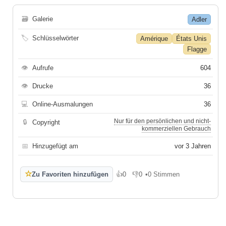
🗃
Galerie
Adler
🏷
Schlüsselwörter
Amérique
États Unis
Flagge
👁
Aufrufe
604
👁
Drucke
36
💻
Online-Ausmalungen
36
Nur für den persönlichen und nicht-
🔒
Copyright
kommerziellen Gebrauch
📅
Hinzugefügt am
vor 3 Jahren
☆
Zu Favoriten hinzufügen
👍
0
👎
0
•
0 Stimmen
Gefällt mir
Gefällt mir nicht