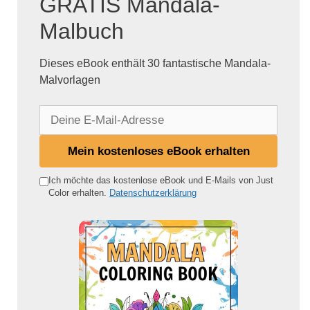
GRATIS Mandala-
Malbuch
Dieses eBook enthält 30 fantastische Mandala-
Malvorlagen
D
e
i
Mein kostenloses eBook erhalten
n
e
Ich möchte das kostenlose eBook und E-Mails von Just
Color erhalten.
Datenschutzerklärung
E
-
M
a
i
l
-