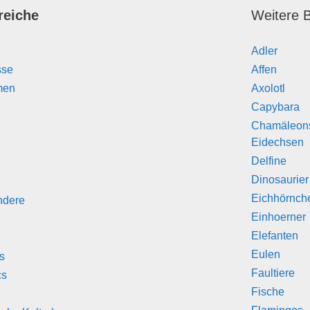
reiche
Weitere B
Adler
sse
Affen
men
Axolotl
Capybara
Chamäleon
Eidechsen
Delfine
Dinosaurier
Eichhörnch
ndere
Einhoerner
Elefanten
Eulen
s
Faultiere
cs
Fische