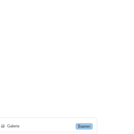
🗃
Galerie
Baeren