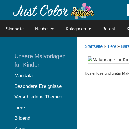
Springe
zum
Inhalt
Startseite
Neuheiten
Kategorien
Beliebt
K
Startseite
»
Tiere
»
Bär
Unsere Malvorlagen
für Kinder
Kostenlose und gratis Mal
Mandala
Besondere Ereignisse
Verschiedene Themen
Tiere
Bildend
Kunst