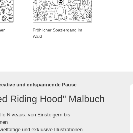
hen
Fröhlicher Spaziergang im
Wald
kreative und entspannende Pause
Red Riding Hood" Malbuch
lle Niveaus: von Einsteigern bis
enen
ielfältige und exklusive Illustrationen