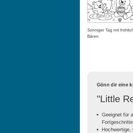
Sonniger Tag mit fröhlic
Bären
Gönn dir eine 
"Little 
Geeignet für a
Fortgeschritt
Hochwertige, v