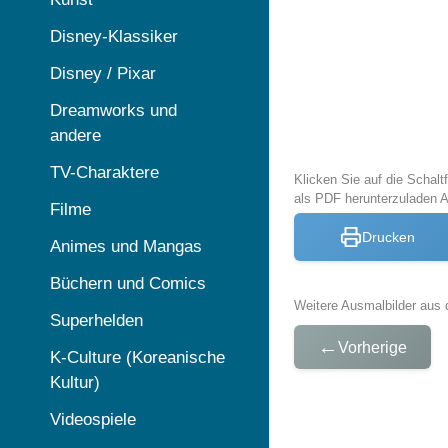
Disney-Klassiker
Disney / Pixar
Dreamworks und
andere
TV-Charaktere
Klicken Sie auf die Schal
als PDF herunterzuladen 
Filme
Drucken
Animes und Mangas
Büchern und Comics
Weitere Ausmalbilder aus 
Superhelden
←
Vorherige
K-Culture (Koreanische
Kultur)
Videospiele