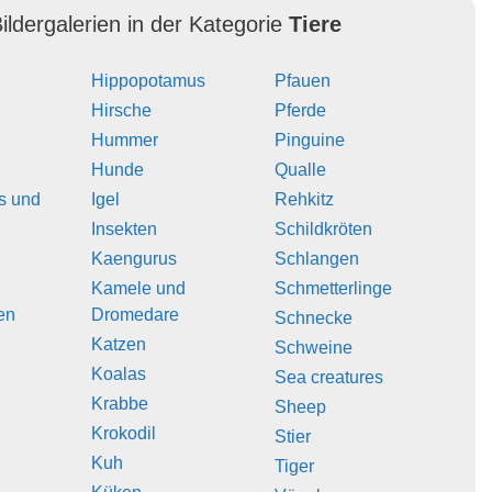
ildergalerien in der Kategorie
Tiere
Hippopotamus
Pfauen
Hirsche
Pferde
Hummer
Pinguine
Hunde
Qualle
s und
Igel
Rehkitz
Insekten
Schildkröten
Kaengurus
Schlangen
Kamele und
Schmetterlinge
en
Dromedare
Schnecke
Katzen
Schweine
Koalas
Sea creatures
Krabbe
Sheep
Krokodil
Stier
Kuh
Tiger