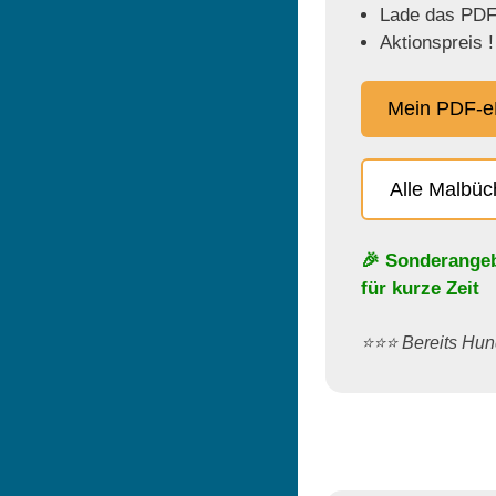
Lade das PDF 
Aktionspreis !
Mein PDF-e
Alle Malbü
🎉 Sonderange
für kurze Zeit
⭐️⭐️⭐️ Bereits H