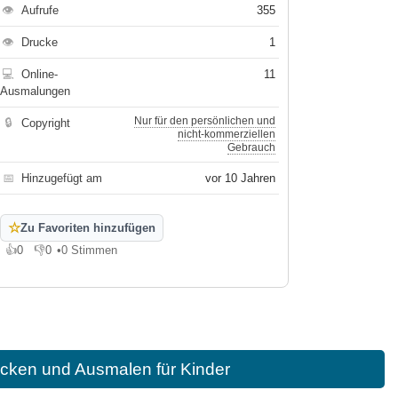
👁
Aufrufe
355
👁
Drucke
1
💻
Online-
11
Ausmalungen
Nur für den persönlichen und
🔒
Copyright
nicht-kommerziellen
Gebrauch
📅
Hinzugefügt am
vor 10 Jahren
☆
Zu Favoriten hinzufügen
👍
0
👎
0
•
0 Stimmen
Gefällt mir
Gefällt mir nicht
cken und Ausmalen für Kinder