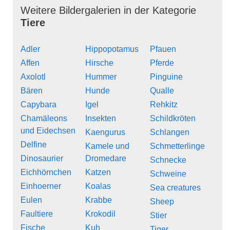
Weitere Bildergalerien in der Kategorie
Tiere
Adler
Hippopotamus
Pfauen
Affen
Hirsche
Pferde
Axolotl
Hummer
Pinguine
Bären
Hunde
Qualle
Capybara
Igel
Rehkitz
Chamäleons
Insekten
Schildkröten
und Eidechsen
Kaengurus
Schlangen
Delfine
Kamele und
Schmetterlinge
Dinosaurier
Dromedare
Schnecke
Eichhörnchen
Katzen
Schweine
Einhoerner
Koalas
Sea creatures
Eulen
Krabbe
Sheep
Faultiere
Krokodil
Stier
Fische
Kuh
Tiger