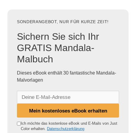
SONDERANGEBOT, NUR FÜR KURZE ZEIT!
Sichern Sie sich Ihr
GRATIS Mandala-
Malbuch
Dieses eBook enthält 30 fantastische Mandala-
Malvorlagen
D
e
i
Mein kostenloses eBook erhalten
n
e
Ich möchte das kostenlose eBook und E-Mails von Just
Color erhalten.
Datenschutzerklärung
E