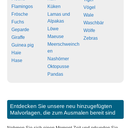
Flamingos
Küken
Vögel
Frösche
Lamas und
Wale
Alpakas
Fuchs
Waschbär
Löwe
Geparde
Wölfe
Maeuse
Giraffe
Zebras
Meerschweinch
Guinea pig
en
Haie
Nashörner
Hase
Oktopusse
Pandas
Entdecken Sie unsere neu hinzugefügten
Malvorlagen, die zum Ausmalen bereit sind
Nehmen Sie sich einen Moment Zeit und erkunden Sie