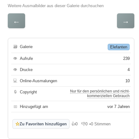
Weitere Ausmalbilder aus dieser Galerie durchsuchen
←
→
🗃
Galerie
Elefanten
👁
Aufrufe
239
👁
Drucke
4
💻
Online-Ausmalungen
10
Nur für den persönlichen und nicht-
🔒
Copyright
kommerziellen Gebrauch
📅
Hinzugefügt am
vor 7 Jahren
☆
Zu Favoriten hinzufügen
👍
0
👎
0
•
0 Stimmen
Gefällt mir
Gefällt mir nicht