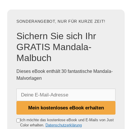
SONDERANGEBOT, NUR FÜR KURZE ZEIT!
Sichern Sie sich Ihr
GRATIS Mandala-
Malbuch
Dieses eBook enthält 30 fantastische Mandala-
Malvorlagen
D
e
i
Mein kostenloses eBook erhalten
n
e
Ich möchte das kostenlose eBook und E-Mails von Just
Color erhalten.
Datenschutzerklärung
E