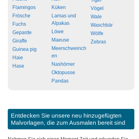
Flamingos
Küken
Vögel
Frösche
Lamas und
Wale
Alpakas
Fuchs
Waschbär
Löwe
Geparde
Wölfe
Maeuse
Giraffe
Zebras
Meerschweinch
Guinea pig
en
Haie
Nashörner
Hase
Oktopusse
Pandas
Entdecken Sie unsere neu hinzugefügten
Malvorlagen, die zum Ausmalen bereit sind