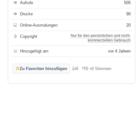
👁
Aufrufe
505
👁
Drucke
90
💻
Online-Ausmalungen
20
Nur für den persönlichen und nicht-
🔒
Copyright
kommerziellen Gebrauch
📅
Hinzugefügt am
vor 4 Jahren
☆
Zu Favoriten hinzufügen
👍
0
👎
0
•
0 Stimmen
Gefällt mir
Gefällt mir nicht