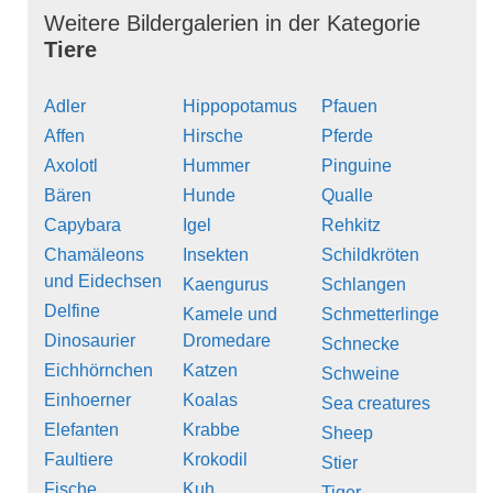
Weitere Bildergalerien in der Kategorie
Tiere
Adler
Hippopotamus
Pfauen
Affen
Hirsche
Pferde
Axolotl
Hummer
Pinguine
Bären
Hunde
Qualle
Capybara
Igel
Rehkitz
Chamäleons
Insekten
Schildkröten
und Eidechsen
Kaengurus
Schlangen
Delfine
Kamele und
Schmetterlinge
Dinosaurier
Dromedare
Schnecke
Eichhörnchen
Katzen
Schweine
Einhoerner
Koalas
Sea creatures
Elefanten
Krabbe
Sheep
Faultiere
Krokodil
Stier
Fische
Kuh
Tiger