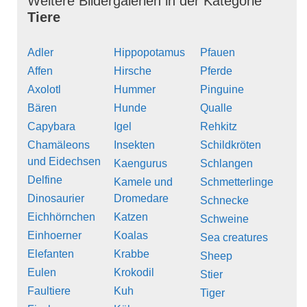
Weitere Bildergalerien in der Kategorie
Tiere
Adler
Hippopotamus
Pfauen
Affen
Hirsche
Pferde
Axolotl
Hummer
Pinguine
Bären
Hunde
Qualle
Capybara
Igel
Rehkitz
Chamäleons
Insekten
Schildkröten
und Eidechsen
Kaengurus
Schlangen
Delfine
Kamele und
Schmetterlinge
Dinosaurier
Dromedare
Schnecke
Eichhörnchen
Katzen
Schweine
Einhoerner
Koalas
Sea creatures
Elefanten
Krabbe
Sheep
Eulen
Krokodil
Stier
Faultiere
Kuh
Tiger