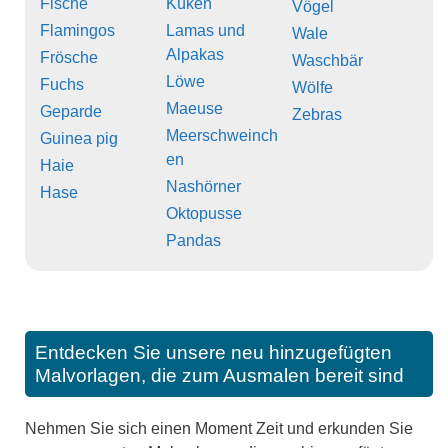
Fische
Küken
Vögel
Flamingos
Lamas und
Wale
Alpakas
Frösche
Waschbär
Löwe
Fuchs
Wölfe
Maeuse
Geparde
Zebras
Meerschweinch
Guinea pig
en
Haie
Nashörner
Hase
Oktopusse
Pandas
Entdecken Sie unsere neu hinzugefügten
Malvorlagen, die zum Ausmalen bereit sind
Nehmen Sie sich einen Moment Zeit und erkunden Sie