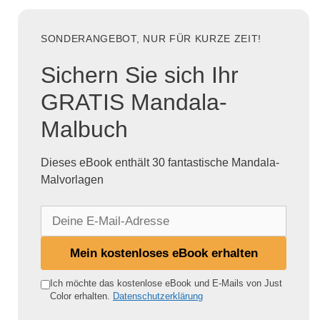
SONDERANGEBOT, NUR FÜR KURZE ZEIT!
Sichern Sie sich Ihr
GRATIS Mandala-
Malbuch
Dieses eBook enthält 30 fantastische Mandala-
Malvorlagen
D
e
i
Mein kostenloses eBook erhalten
n
e
Ich möchte das kostenlose eBook und E-Mails von Just
Color erhalten.
Datenschutzerklärung
E
-