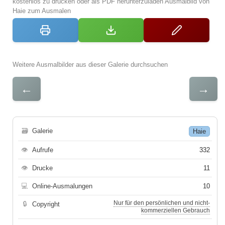
kostenlos zu drucken oder als PDF herunterzuladen Ausmalbild von
Haie zum Ausmalen
Weitere Ausmalbilder aus dieser Galerie durchsuchen
←
→
🗃
Galerie
Haie
👁
Aufrufe
332
👁
Drucke
11
💻
Online-Ausmalungen
10
Nur für den persönlichen und nicht-
🔒
Copyright
kommerziellen Gebrauch