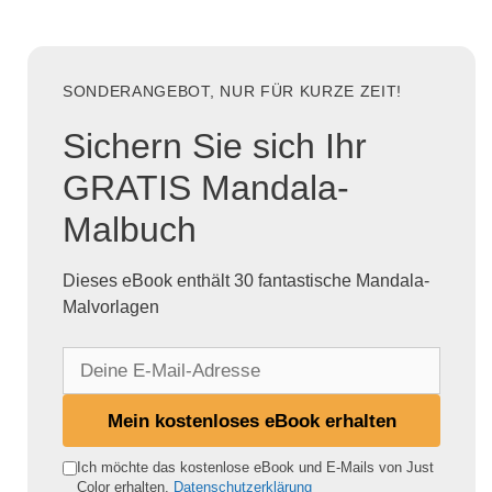
SONDERANGEBOT, NUR FÜR KURZE ZEIT!
Sichern Sie sich Ihr
GRATIS Mandala-
Malbuch
Dieses eBook enthält 30 fantastische Mandala-
Malvorlagen
D
e
i
Mein kostenloses eBook erhalten
n
e
Ich möchte das kostenlose eBook und E-Mails von Just
Color erhalten.
Datenschutzerklärung
E