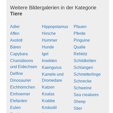
Weitere Bildergalerien in der Kategorie
Tiere
Adler
Hippopotamus
Pfauen
Affen
Hirsche
Pferde
Axolotl
Hummer
Pinguine
Bären
Hunde
Qualle
Capybara
Igel
Rehkitz
Chamäleons
Insekten
Schildkröten
und Eidechsen
Kaengurus
Schlangen
Delfine
Kamele und
Schmetterlinge
Dinosaurier
Dromedare
Schnecke
Eichhörnchen
Katzen
Schweine
Einhoerner
Koalas
Sea creatures
Elefanten
Krabbe
Sheep
Eulen
Krokodil
Stier