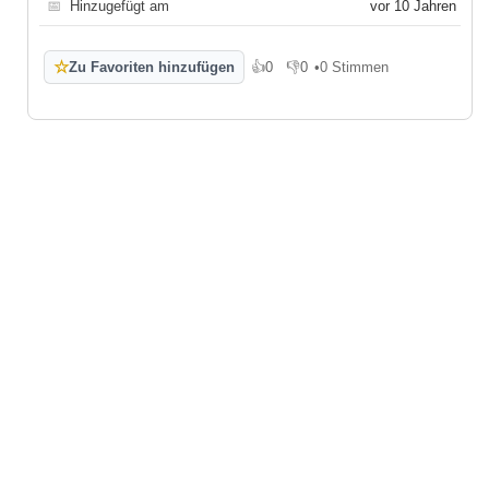
📅
Hinzugefügt am
vor 10 Jahren
☆
Zu Favoriten hinzufügen
👍
0
👎
0
•
0 Stimmen
Gefällt mir
Gefällt mir nicht