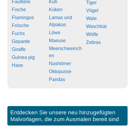
Faultiere
Kuh
Tiger
Fische
Küken
Vögel
Flamingos
Lamas und
Wale
Alpakas
Frösche
Waschbär
Löwe
Fuchs
Wölfe
Maeuse
Geparde
Zebras
Meerschweinch
Giraffe
en
Guinea pig
Nashörner
Hase
Oktopusse
Pandas
Entdecken Sie unsere neu hinzugefügten
Malvorlagen, die zum Ausmalen bereit sind