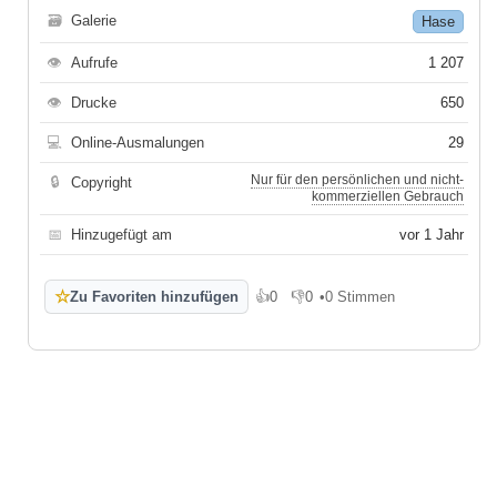
🗃
Galerie
Hase
👁
Aufrufe
1 207
👁
Drucke
650
💻
Online-Ausmalungen
29
Nur für den persönlichen und nicht-
🔒
Copyright
kommerziellen Gebrauch
📅
Hinzugefügt am
vor 1 Jahr
☆
Zu Favoriten hinzufügen
👍
0
👎
0
•
0 Stimmen
Gefällt mir
Gefällt mir nicht