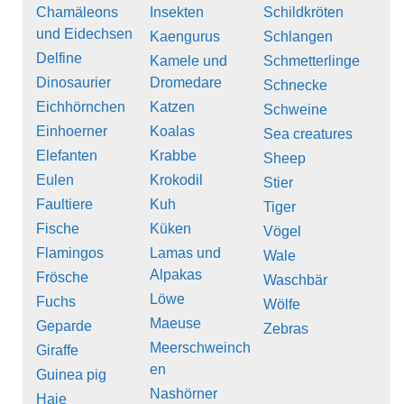
Chamäleons
Insekten
Schildkröten
und Eidechsen
Kaengurus
Schlangen
Delfine
Kamele und
Schmetterlinge
Dinosaurier
Dromedare
Schnecke
Eichhörnchen
Katzen
Schweine
Einhoerner
Koalas
Sea creatures
Elefanten
Krabbe
Sheep
Eulen
Krokodil
Stier
Faultiere
Kuh
Tiger
Fische
Küken
Vögel
Flamingos
Lamas und
Wale
Alpakas
Frösche
Waschbär
Löwe
Fuchs
Wölfe
Maeuse
Geparde
Zebras
Meerschweinch
Giraffe
en
Guinea pig
Nashörner
Haie