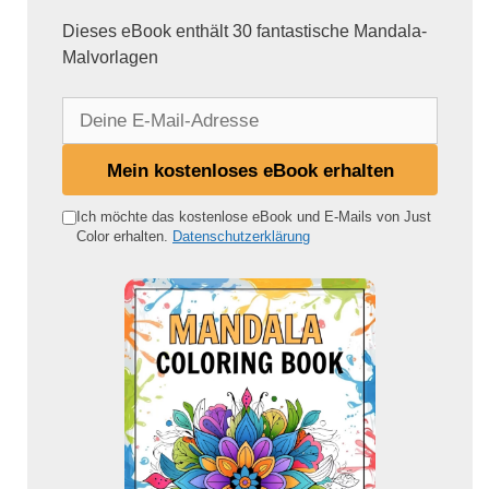
Dieses eBook enthält 30 fantastische Mandala-
Malvorlagen
D
e
i
Mein kostenloses eBook erhalten
n
e
Ich möchte das kostenlose eBook und E-Mails von Just
Color erhalten.
Datenschutzerklärung
E
-
M
a
i
l
-
A
d
r