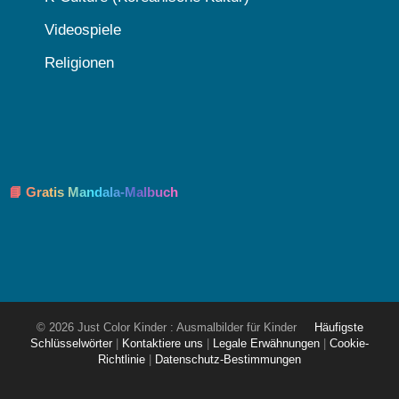
Videospiele
Religionen
📘 Gratis Mandala-Malbuch
© 2026 Just Color Kinder : Ausmalbilder für Kinder
Häufigste
Schlüsselwörter
|
Kontaktiere uns
|
Legale Erwähnungen
|
Cookie-
Richtlinie
|
Datenschutz-Bestimmungen