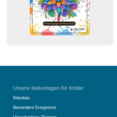
e
s
s
e
Unsere Malvorlagen für Kinder
Mandala
Besondere Ereignisse