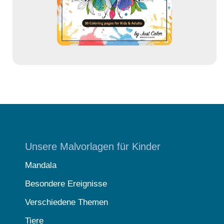
s
e
Unsere Malvorlagen für Kinder
Mandala
Besondere Ereignisse
Verschiedene Themen
Tiere