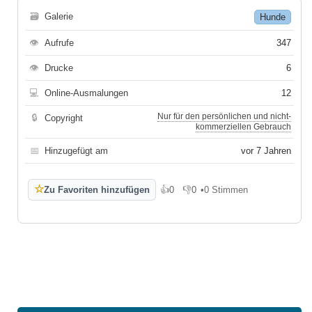
🗃
Galerie
Hunde
👁
Aufrufe
347
👁
Drucke
6
💻
Online-Ausmalungen
12
Nur für den persönlichen und nicht-
🔒
Copyright
kommerziellen Gebrauch
📅
Hinzugefügt am
vor 7 Jahren
☆
Zu Favoriten hinzufügen
👍
0
👎
0
•
0 Stimmen
Gefällt mir
Gefällt mir nicht