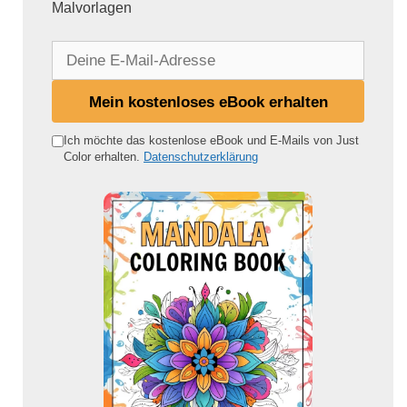
Malvorlagen
D
e
i
Mein kostenloses eBook erhalten
n
e
Ich möchte das kostenlose eBook und E-Mails von Just
Color erhalten.
Datenschutzerklärung
E
-
M
a
i
l
-
A
d
r
e
s