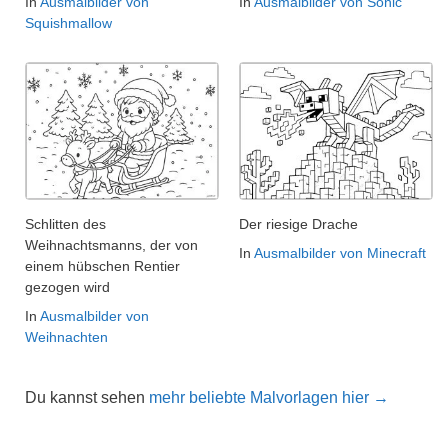
In
Ausmalbilder von
In
Ausmalbilder von Sonic
Squishmallow
Schlitten des
Der riesige Drache
Weihnachtsmanns, der von
In
Ausmalbilder von Minecraft
einem hübschen Rentier
gezogen wird
In
Ausmalbilder von
Weihnachten
Du kannst sehen
mehr beliebte Malvorlagen hier →