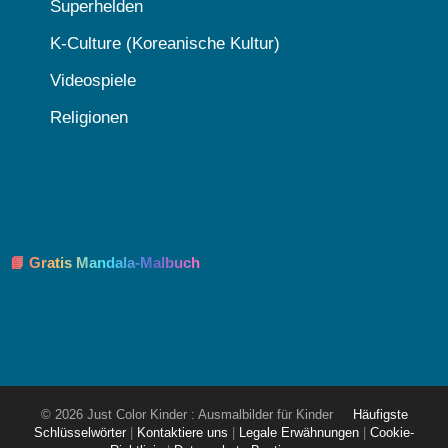
Superhelden
K-Culture (Koreanische Kultur)
Videospiele
Religionen
📘 Gratis Mandala-Malbuch
© 2026 Just Color Kinder : Ausmalbilder für Kinder
Häufigste
Schlüsselwörter
|
Kontaktiere uns
|
Legale Erwähnungen
|
Cookie-