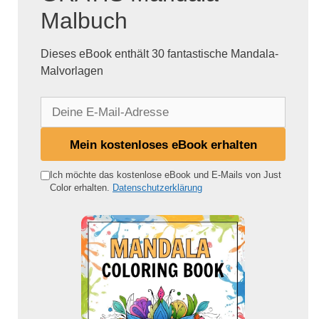
Malbuch
Dieses eBook enthält 30 fantastische Mandala-
Malvorlagen
D
e
i
Mein kostenloses eBook erhalten
n
e
Ich möchte das kostenlose eBook und E-Mails von Just
Color erhalten.
Datenschutzerklärung
E
-
M
a
i
l
-
A