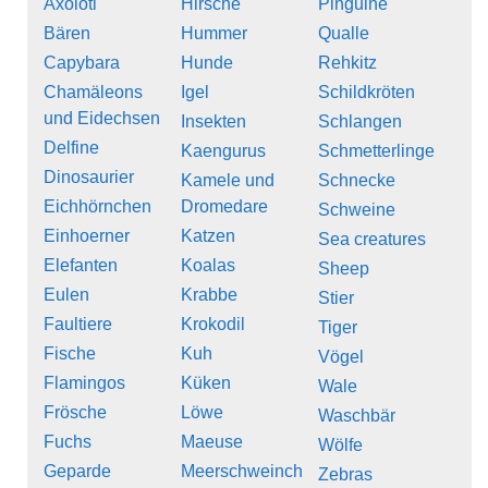
Axolotl
Hirsche
Pinguine
Bären
Hummer
Qualle
Capybara
Hunde
Rehkitz
Chamäleons
Igel
Schildkröten
und Eidechsen
Insekten
Schlangen
Delfine
Kaengurus
Schmetterlinge
Dinosaurier
Kamele und
Schnecke
Eichhörnchen
Dromedare
Schweine
Einhoerner
Katzen
Sea creatures
Elefanten
Koalas
Sheep
Eulen
Krabbe
Stier
Faultiere
Krokodil
Tiger
Fische
Kuh
Vögel
Flamingos
Küken
Wale
Frösche
Löwe
Waschbär
Fuchs
Maeuse
Wölfe
Geparde
Meerschweinch
Zebras