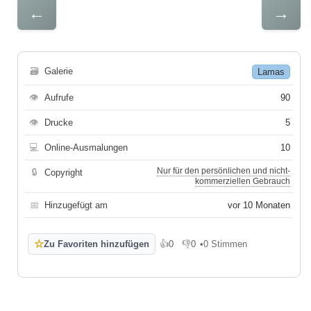
←
→
🗃
Galerie
Lamas
👁
Aufrufe
90
👁
Drucke
5
💻
Online-Ausmalungen
10
Nur für den persönlichen und nicht-
🔒
Copyright
kommerziellen Gebrauch
📅
Hinzugefügt am
vor 10 Monaten
☆
Zu Favoriten hinzufügen
👍
0
👎
0
•
0 Stimmen
Gefällt mir
Gefällt mir nicht