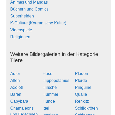
Animes und Mangas
Büchern und Comics
Superhelden
K-Culture (Koreanische Kultur)
Videospiele
Religionen
Weitere Bildergalerien in der Kategorie
Tiere
Adler
Hase
Pfauen
Affen
Hippopotamus
Pferde
Axolotl
Hirsche
Pinguine
Bären
Hummer
Qualle
Capybara
Hunde
Rehkitz
Chamäleons
Igel
Schildkröten
und Eidechsen