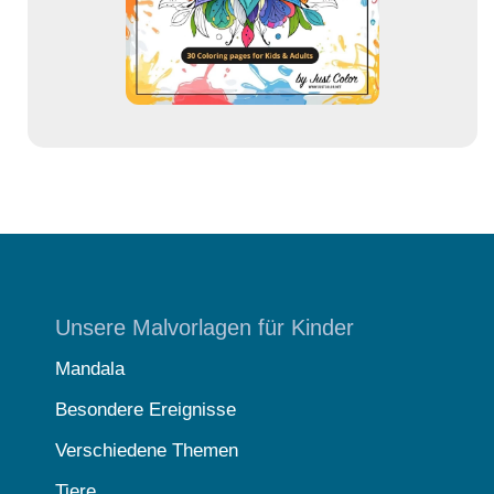
s
e
Unsere Malvorlagen für Kinder
Mandala
Besondere Ereignisse
Verschiedene Themen
Tiere