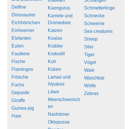
Insekten
Schlangen
Delfine
Kaengurus
Schmetterlinge
Dinosaurier
Kamele und
Schnecke
Eichhörnchen
Dromedare
Schweine
Einhoerner
Katzen
Sea creatures
Elefanten
Koalas
Sheep
Eulen
Krabbe
Stier
Faultiere
Krokodil
Tiger
Fische
Kuh
Vögel
Flamingos
Küken
Wale
Frösche
Lamas und
Waschbär
Alpakas
Fuchs
Wölfe
Löwe
Geparde
Zebras
Meerschweinch
Giraffe
en
Guinea pig
Nashörner
Haie
Oktopusse