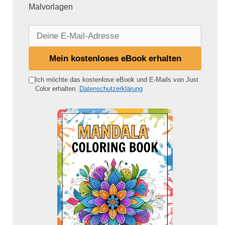
Malvorlagen
D
e
i
Mein kostenloses eBook erhalten
n
e
Ich möchte das kostenlose eBook und E-Mails von Just
Color erhalten.
Datenschutzerklärung
E
-
M
a
i
l
-
A
d
r
e
s