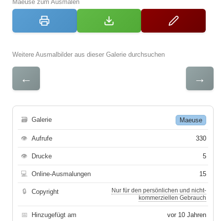
Maeuse zum Ausmalen
Weitere Ausmalbilder aus dieser Galerie durchsuchen
←
→
🗃
Galerie
Maeuse
👁
Aufrufe
330
👁
Drucke
5
💻
Online-Ausmalungen
15
Nur für den persönlichen und nicht-
🔒
Copyright
kommerziellen Gebrauch
📅
Hinzugefügt am
vor 10 Jahren