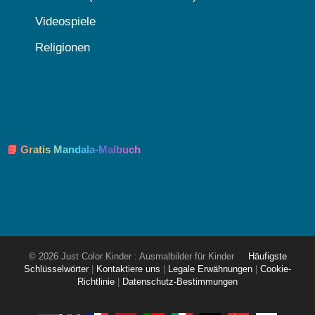
Videospiele
Religionen
📘 Gratis Mandala-Malbuch
© 2026 Just Color Kinder : Ausmalbilder für Kinder
Häufigste
Schlüsselwörter
|
Kontaktiere uns
|
Legale Erwähnungen
|
Cookie-
Richtlinie
|
Datenschutz-Bestimmungen