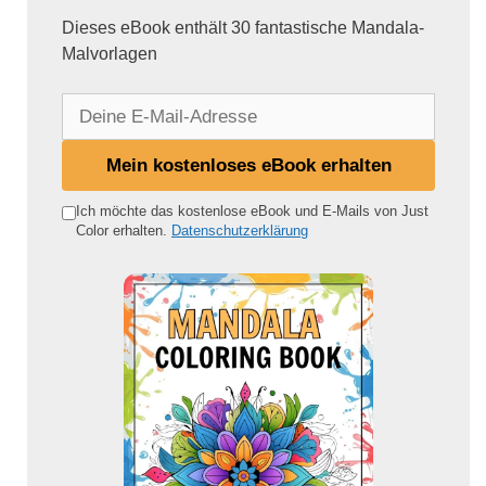
Dieses eBook enthält 30 fantastische Mandala-
Malvorlagen
D
e
i
Mein kostenloses eBook erhalten
n
e
Ich möchte das kostenlose eBook und E-Mails von Just
Color erhalten.
Datenschutzerklärung
E
-
M
a
i
l
-
A
d
r