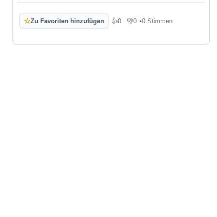
☆
Zu Favoriten hinzufügen
👍
0
👎
0
•
0 Stimmen
Gefällt mir
Gefällt mir nicht