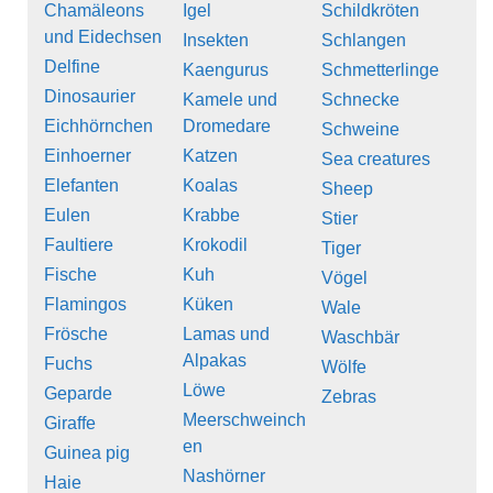
Chamäleons
Igel
Schildkröten
und Eidechsen
Insekten
Schlangen
Delfine
Kaengurus
Schmetterlinge
Dinosaurier
Kamele und
Schnecke
Eichhörnchen
Dromedare
Schweine
Einhoerner
Katzen
Sea creatures
Elefanten
Koalas
Sheep
Eulen
Krabbe
Stier
Faultiere
Krokodil
Tiger
Fische
Kuh
Vögel
Flamingos
Küken
Wale
Frösche
Lamas und
Waschbär
Alpakas
Fuchs
Wölfe
Löwe
Geparde
Zebras
Meerschweinch
Giraffe
en
Guinea pig
Nashörner
Haie