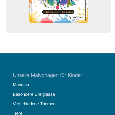
s
e
Unsere Malvorlagen für Kinder
Mandala
Besondere Ereignisse
Verschiedene Themen
Tiere