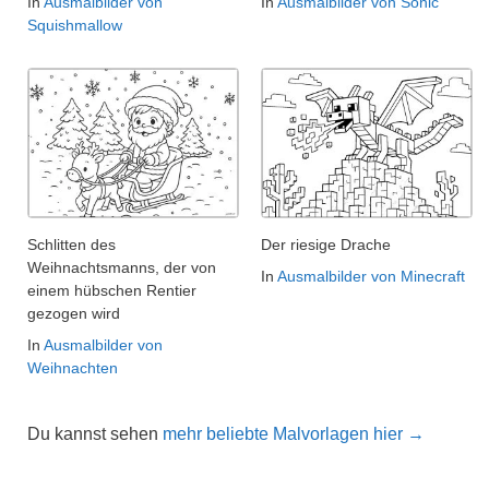
In
Ausmalbilder von
In
Ausmalbilder von Sonic
Squishmallow
Schlitten des
Der riesige Drache
Weihnachtsmanns, der von
In
Ausmalbilder von Minecraft
einem hübschen Rentier
gezogen wird
In
Ausmalbilder von
Weihnachten
Du kannst sehen
mehr beliebte Malvorlagen hier →