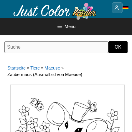
Springe
zum
Inhalt
Menü
Startseite
»
Tiere
»
Maeuse
»
Zaubermaus (Ausmalbild von Maeuse)