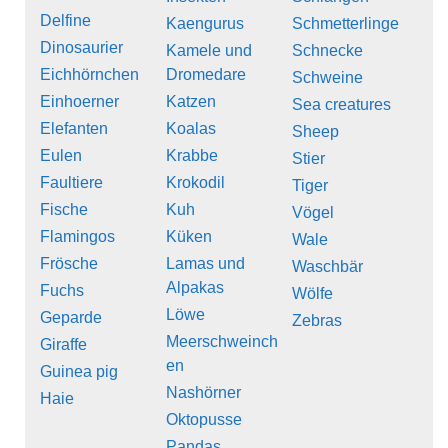
Delfine
Kaengurus
Schmetterlinge
Dinosaurier
Kamele und
Schnecke
Eichhörnchen
Dromedare
Schweine
Einhoerner
Katzen
Sea creatures
Elefanten
Koalas
Sheep
Eulen
Krabbe
Stier
Faultiere
Krokodil
Tiger
Fische
Kuh
Vögel
Flamingos
Küken
Wale
Frösche
Lamas und
Waschbär
Alpakas
Fuchs
Wölfe
Löwe
Geparde
Zebras
Meerschweinch
Giraffe
en
Guinea pig
Nashörner
Haie
Oktopusse
Pandas