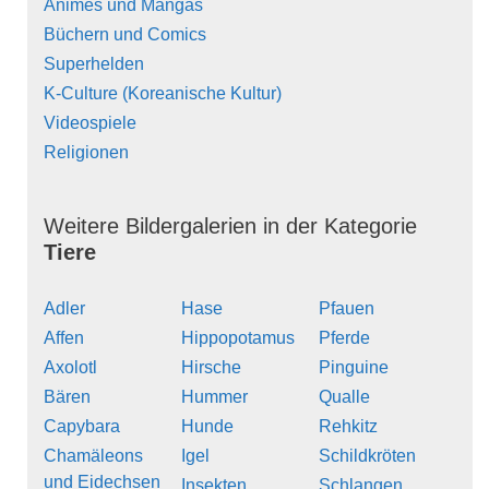
Animes und Mangas
Büchern und Comics
Superhelden
K-Culture (Koreanische Kultur)
Videospiele
Religionen
Weitere Bildergalerien in der Kategorie
Tiere
Adler
Hase
Pfauen
Affen
Hippopotamus
Pferde
Axolotl
Hirsche
Pinguine
Bären
Hummer
Qualle
Capybara
Hunde
Rehkitz
Chamäleons
Igel
Schildkröten
und Eidechsen
Insekten
Schlangen