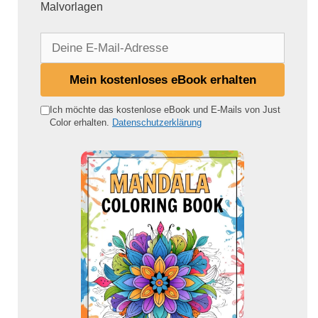
Malvorlagen
D
e
i
Mein kostenloses eBook erhalten
n
e
Ich möchte das kostenlose eBook und E-Mails von Just
Color erhalten.
Datenschutzerklärung
E
-
M
a
i
l
-
A
d
r
e
s