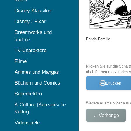
Disney-Klassiker
Disney / Pixar
Dreamworks und
andere
Panda-Familie
TV-Charaktere
Filme
Klicken Sie auf die Schal
Animes und Mangas
als PDF herunterzuladen
Büchern und Comics
Drucken
Superhelden
Weitere Ausmalbilder aus 
K-Culture (Koreanische
Kultur)
←
Vorherige
Videospiele