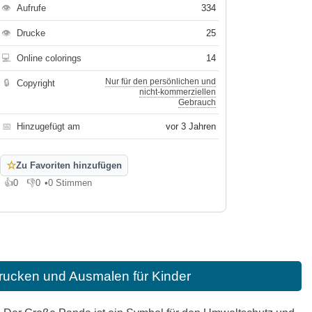
👁
Aufrufe
334
👁
Drucke
25
💻
Online colorings
14
Nur für den persönlichen und
🔒
Copyright
nicht-kommerziellen
Gebrauch
📅
Hinzugefügt am
vor 3 Jahren
☆
Zu Favoriten hinzufügen
👍
0
👎
0
•
0 Stimmen
Gefällt mir
Gefällt mir nicht
ucken und Ausmalen für Kinder