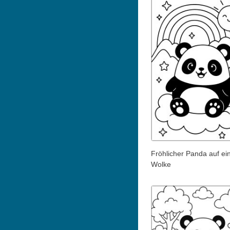
Fröhlicher Panda auf ei
Wolke