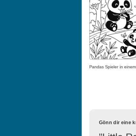
Pandas Spieler in eine
Gönn dir eine 