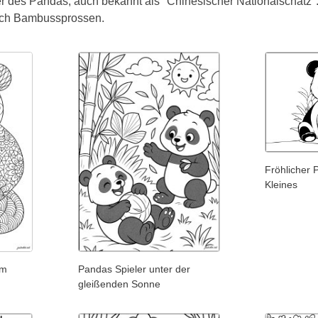
er des Pandas, auch bekannt als "Chinesischer Nationalschatz"
ßlich Bambussprossen.
Fröhlicher 
Kleines
em
Pandas Spieler unter der
gleißenden Sonne