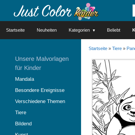
Springe
zum
Inhalt
Startseite
Neuheiten
Kategorien
Beliebt
K
Startseite
»
Tiere
»
Pan
Unsere Malvorlagen
für Kinder
Mandala
Besondere Ereignisse
Verschiedene Themen
Tiere
Bildend
Kunst