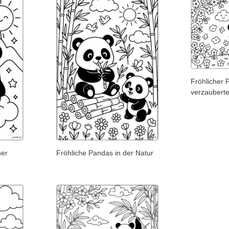
Fröhlicher 
verzaubert
ner
Fröhliche Pandas in der Natur