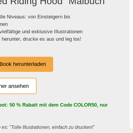
Red Riding Hood" Malbuch
lle Niveaus: von Einsteigern bis
enen
ielfältige und exklusive Illustrationen
herunter, drucke es aus und leg los!
Book herunterladen
cher ansehen
bot: 50 % Rabatt mit dem Code
COLOR50
, nur
es: "Tolle Illustrationen, einfach zu drucken!"