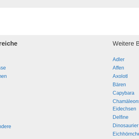
reiche
Weitere B
Adler
sse
Affen
men
Axolotl
Bären
Capybara
Chamäleon
Eidechsen
Delfine
Dinosaurier
ndere
Eichhörnch