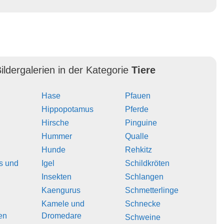
ildergalerien in der Kategorie
Tiere
Hase
Pfauen
Hippopotamus
Pferde
Hirsche
Pinguine
Hummer
Qualle
Hunde
Rehkitz
s und
Igel
Schildkröten
Insekten
Schlangen
Kaengurus
Schmetterlinge
Kamele und
Schnecke
en
Dromedare
Schweine