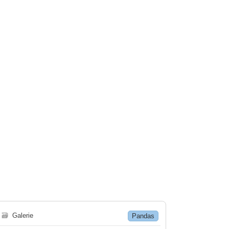
🗃
Galerie
Pandas