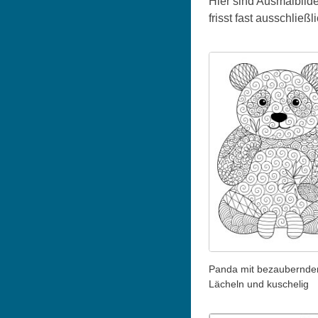
Hier sind Ausmalbild
frisst fast ausschlie
Panda mit bezaubernd
Lächeln und kuschelig