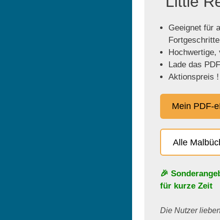
"Little 
Geeignet für a
Fortgeschritt
Hochwertige, v
Lade das PDF 
Aktionspreis !
Mein PDF-e
Alle Malbü
🎉 Sonderange
für kurze Zeit
Die Nutzer lieben 