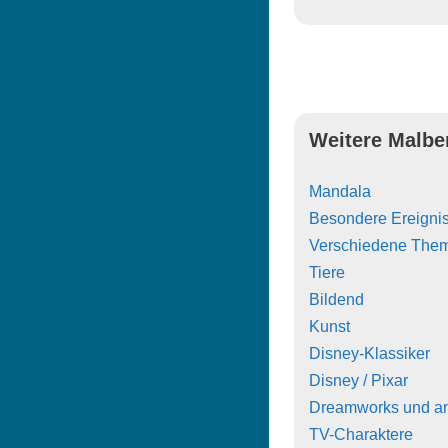
Weitere Malbe
Mandala
Besondere Ereigni
Verschiedene The
Tiere
Bildend
Kunst
Disney-Klassiker
Disney / Pixar
Dreamworks und a
TV-Charaktere