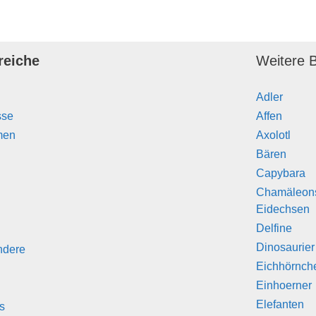
reiche
Weitere B
Adler
sse
Affen
men
Axolotl
Bären
Capybara
Chamäleon
Eidechsen
Delfine
Dinosaurier
ndere
Eichhörnch
Einhoerner
Elefanten
s