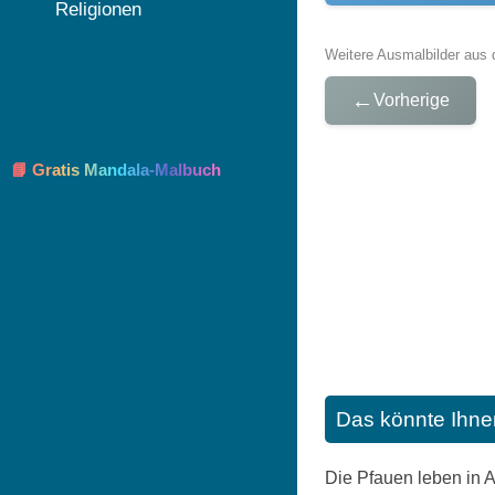
Religionen
Weitere Ausmalbilder aus 
←
Vorherige
📘 Gratis Mandala-Malbuch
Das könnte Ihne
Die Pfauen leben in A