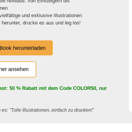
lle Niveaus: von Einsteigern bis
enen
ielfältige und exklusive Illustrationen
herunter, drucke es aus und leg los!
Book herunterladen
cher ansehen
bot: 50 % Rabatt mit dem Code
COLOR50
, nur
es: "Tolle Illustrationen, einfach zu drucken!"