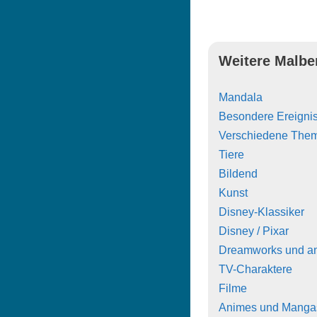
Weitere Malbe
Mandala
Besondere Ereigni
Verschiedene The
Tiere
Bildend
Kunst
Disney-Klassiker
Disney / Pixar
Dreamworks und a
TV-Charaktere
Filme
Animes und Manga