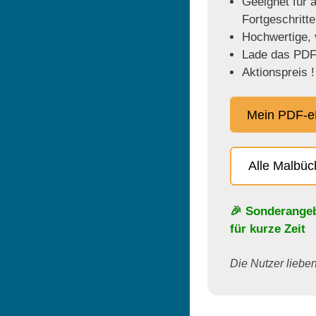
Geeignet für a
Fortgeschritt
Hochwertige, v
Lade das PDF 
Aktionspreis !
Mein PDF-e
Alle Malbü
🎉 Sonderange
für kurze Zeit
Die Nutzer lieben 