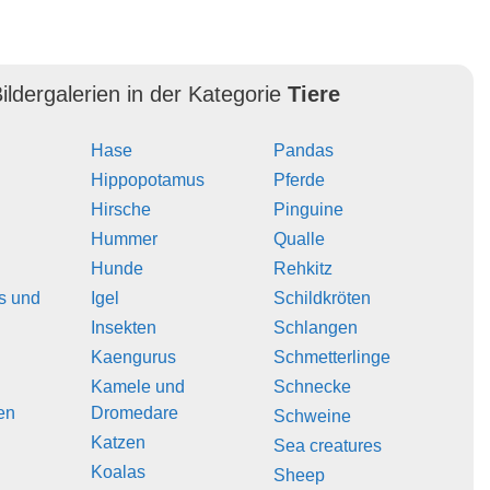
ildergalerien in der Kategorie
Tiere
Hase
Pandas
Hippopotamus
Pferde
Hirsche
Pinguine
Hummer
Qualle
Hunde
Rehkitz
s und
Igel
Schildkröten
Insekten
Schlangen
Kaengurus
Schmetterlinge
Kamele und
Schnecke
en
Dromedare
Schweine
Katzen
Sea creatures
Koalas
Sheep