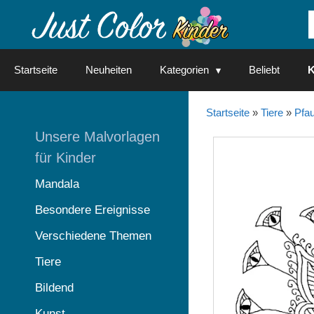
Springe
zum
Inhalt
Startseite
Neuheiten
Kategorien
Beliebt
K
Startseite
»
Tiere
»
Pfa
Unsere Malvorlagen
für Kinder
Mandala
Besondere Ereignisse
Verschiedene Themen
Tiere
Bildend
Kunst