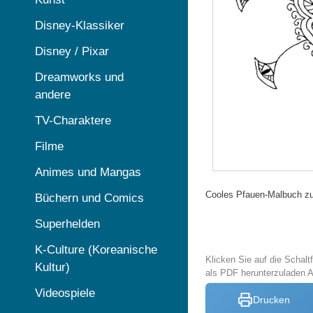
Disney-Klassiker
Disney / Pixar
Dreamworks und
andere
TV-Charaktere
Filme
Animes und Mangas
Cooles Pfauen-Malbuch z
Büchern und Comics
Superhelden
K-Culture (Koreanische
Klicken Sie auf die Schal
Kultur)
als PDF herunterzuladen 
Videospiele
Drucken