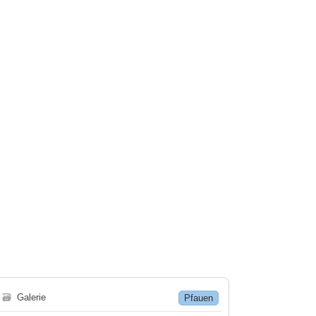
🗃
Galerie
Pfauen