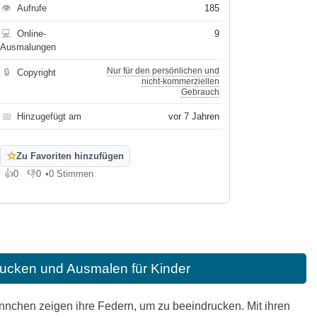
👁
Aufrufe
185
💻
Online-
9
Ausmalungen
Nur für den persönlichen und
🔒
Copyright
nicht-kommerziellen
Gebrauch
📅
Hinzugefügt am
vor 7 Jahren
☆
Zu Favoriten hinzufügen
👍
0
👎
0
•
0 Stimmen
Gefällt mir
Gefällt mir nicht
ucken und Ausmalen für Kinder
nnchen zeigen ihre Federn, um zu beeindrucken. Mit ihren