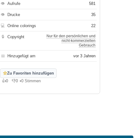
👁
Aufrufe
581
👁
Drucke
35
💻
Online colorings
22
Nur für den persönlichen und
🔒
Copyright
nicht-kommerziellen
Gebrauch
📅
Hinzugefügt am
vor 3 Jahren
☆
Zu Favoriten hinzufügen
👍
0
👎
0
•
0 Stimmen
Gefällt mir
Gefällt mir nicht