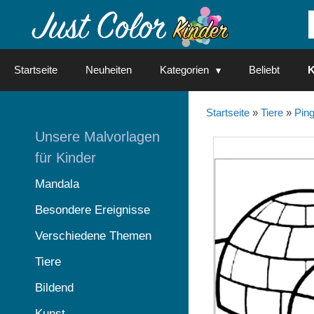
Springe
zum
Inhalt
Startseite
Neuheiten
Kategorien
Beliebt
K
Startseite
»
Tiere
»
Ping
Unsere Malvorlagen
für Kinder
Mandala
Besondere Ereignisse
Verschiedene Themen
Tiere
Bildend
Kunst