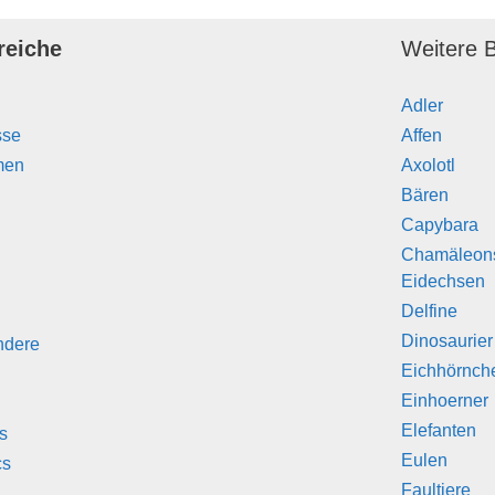
reiche
Weitere B
Adler
sse
Affen
men
Axolotl
Bären
Capybara
Chamäleon
Eidechsen
Delfine
Dinosaurier
ndere
Eichhörnch
Einhoerner
Elefanten
s
Eulen
cs
Faultiere