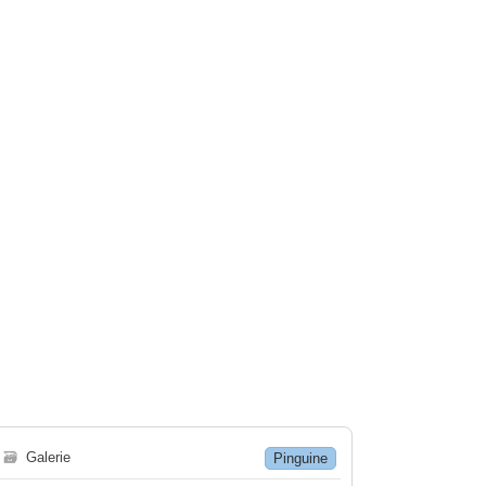
🗃
Galerie
Pinguine