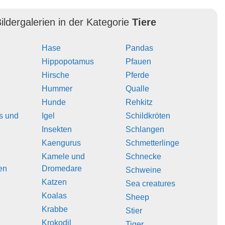
ildergalerien in der Kategorie
Tiere
Hase
Pandas
Hippopotamus
Pfauen
Hirsche
Pferde
Hummer
Qualle
Hunde
Rehkitz
s und
Igel
Schildkröten
Insekten
Schlangen
Kaengurus
Schmetterlinge
Kamele und
Schnecke
en
Dromedare
Schweine
Katzen
Sea creatures
Koalas
Sheep
Krabbe
Stier
Krokodil
Tiger