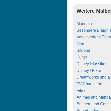
Weitere Malbe
Mandala
Besondere Ereigni
Verschiedene The
Tiere
Bildend
Kunst
Disney-Klassiker
Disney / Pixar
Dreamworks und a
TV-Charaktere
Filme
Animes und Manga
Büchern und Comi
Superhelden