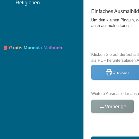
Religionen
Einfaches Ausmalbild
Um den kleinen Pinguin, de
auch ausmalen kannst.
📘 Gratis Mandala-Malbuch
Klicken Sie auf die Schal
als PDF herunterzuladen 
Drucken
Weitere Ausmalbilder aus 
←
Vorherige