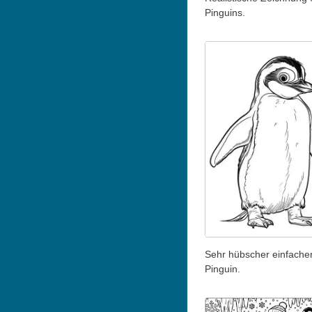
Pinguins.
Sehr hübscher einfache
Pinguin.