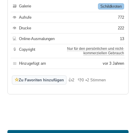
🗃
Galerie
Schildkroten
👁
Aufrufe
772
👁
Drucke
222
💻
Online-Ausmalungen
13
Nur für den persönlichen und nicht-
🔒
Copyright
kommerziellen Gebrauch
📅
Hinzugefügt am
vor 3 Jahren
☆
Zu Favoriten hinzufügen
👍
2
👎
0
•
2 Stimmen
Gefällt mir
Gefällt mir nicht