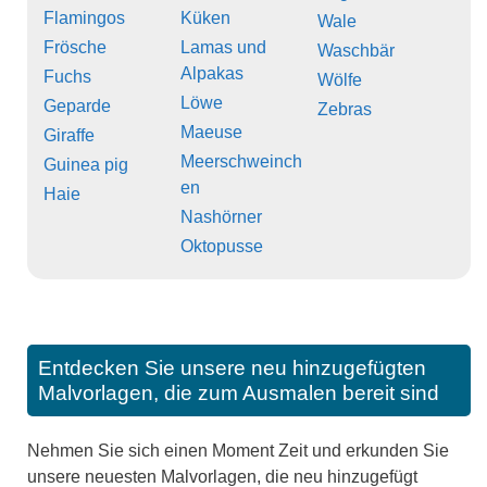
Flamingos
Küken
Wale
Frösche
Lamas und
Waschbär
Alpakas
Fuchs
Wölfe
Löwe
Geparde
Zebras
Maeuse
Giraffe
Meerschweinch
Guinea pig
en
Haie
Nashörner
Oktopusse
Entdecken Sie unsere neu hinzugefügten
Malvorlagen, die zum Ausmalen bereit sind
Nehmen Sie sich einen Moment Zeit und erkunden Sie
unsere neuesten Malvorlagen, die neu hinzugefügt