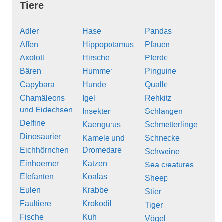
Tiere
Adler
Hase
Pandas
Affen
Hippopotamus
Pfauen
Axolotl
Hirsche
Pferde
Bären
Hummer
Pinguine
Capybara
Hunde
Qualle
Chamäleons
Igel
Rehkitz
und Eidechsen
Insekten
Schlangen
Delfine
Kaengurus
Schmetterlinge
Dinosaurier
Kamele und
Schnecke
Eichhörnchen
Dromedare
Schweine
Einhoerner
Katzen
Sea creatures
Elefanten
Koalas
Sheep
Eulen
Krabbe
Stier
Faultiere
Krokodil
Tiger
Fische
Kuh
Vögel