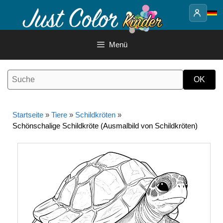
Springe
zum
Inhalt
Menü
Startseite
»
Tiere
»
Schildkröten
»
Schönschalige Schildkröte (Ausmalbild von Schildkröten)