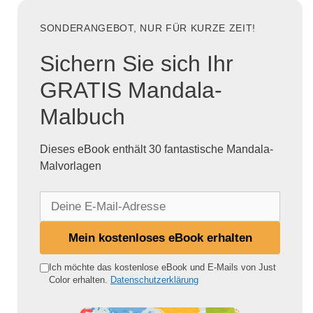
SONDERANGEBOT, NUR FÜR KURZE ZEIT!
Sichern Sie sich Ihr
GRATIS Mandala-
Malbuch
Dieses eBook enthält 30 fantastische Mandala-
Malvorlagen
D
e
i
Mein kostenloses eBook erhalten
n
e
Ich möchte das kostenlose eBook und E-Mails von Just
Color erhalten.
Datenschutzerklärung
E
-