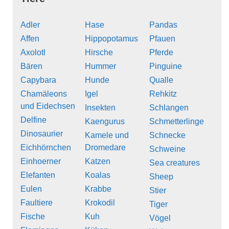
Adler
Hase
Pandas
Affen
Hippopotamus
Pfauen
Axolotl
Hirsche
Pferde
Bären
Hummer
Pinguine
Capybara
Hunde
Qualle
Chamäleons
Igel
Rehkitz
und Eidechsen
Insekten
Schlangen
Delfine
Kaengurus
Schmetterlinge
Dinosaurier
Kamele und
Schnecke
Eichhörnchen
Dromedare
Schweine
Einhoerner
Katzen
Sea creatures
Elefanten
Koalas
Sheep
Eulen
Krabbe
Stier
Faultiere
Krokodil
Tiger
Fische
Kuh
Vögel