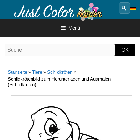
Springe
zum
Inhalt
Menü
Startseite
»
Tiere
»
Schildkröten
»
Schildkrötenbild zum Herunterladen und Ausmalen
(Schildkröten)