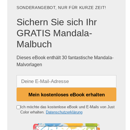
SONDERANGEBOT, NUR FÜR KURZE ZEIT!
Sichern Sie sich Ihr
GRATIS Mandala-
Malbuch
Dieses eBook enthält 30 fantastische Mandala-
Malvorlagen
D
e
i
Mein kostenloses eBook erhalten
n
e
Ich möchte das kostenlose eBook und E-Mails von Just
Color erhalten.
Datenschutzerklärung
E
-
M