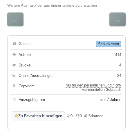
Weitere Ausmalbilder aus dieser Galerie durchsuchen
←
→
🗃
Galerie
Schildkroten
👁
Aufrufe
414
👁
Drucke
4
💻
Online-Ausmalungen
24
Nur für den persönlichen und nicht-
🔒
Copyright
kommerziellen Gebrauch
📅
Hinzugefügt am
vor 7 Jahren
☆
Zu Favoriten hinzufügen
👍
0
👎
0
•
0 Stimmen
Gefällt mir
Gefällt mir nicht