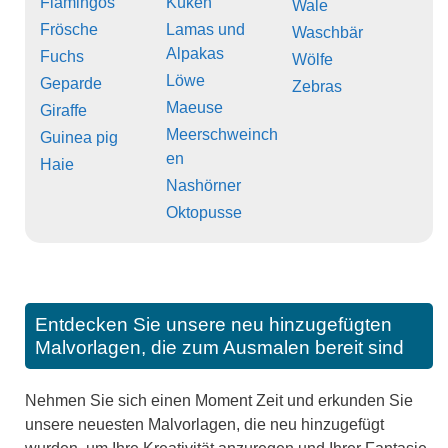
Flamingos
Küken
Wale
Frösche
Lamas und
Waschbär
Alpakas
Fuchs
Wölfe
Löwe
Geparde
Zebras
Maeuse
Giraffe
Meerschweinch
Guinea pig
en
Haie
Nashörner
Oktopusse
Entdecken Sie unsere neu hinzugefügten
Malvorlagen, die zum Ausmalen bereit sind
Nehmen Sie sich einen Moment Zeit und erkunden Sie
unsere neuesten Malvorlagen, die neu hinzugefügt