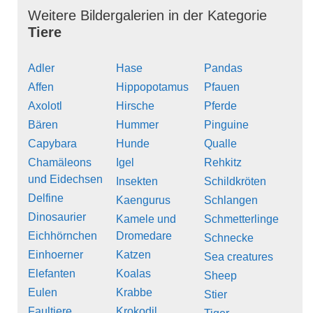
Weitere Bildergalerien in der Kategorie
Tiere
Adler
Hase
Pandas
Affen
Hippopotamus
Pfauen
Axolotl
Hirsche
Pferde
Bären
Hummer
Pinguine
Capybara
Hunde
Qualle
Chamäleons
Igel
Rehkitz
und Eidechsen
Insekten
Schildkröten
Delfine
Kaengurus
Schlangen
Dinosaurier
Kamele und
Schmetterlinge
Eichhörnchen
Dromedare
Schnecke
Einhoerner
Katzen
Sea creatures
Elefanten
Koalas
Sheep
Eulen
Krabbe
Stier
Faultiere
Krokodil