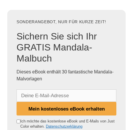
SONDERANGEBOT, NUR FÜR KURZE ZEIT!
Sichern Sie sich Ihr
GRATIS Mandala-
Malbuch
Dieses eBook enthält 30 fantastische Mandala-
Malvorlagen
D
e
i
Mein kostenloses eBook erhalten
n
e
Ich möchte das kostenlose eBook und E-Mails von Just
Color erhalten.
Datenschutzerklärung
E