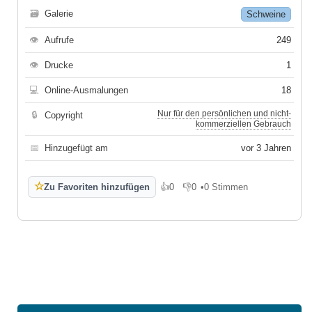
🗃
Galerie
Schweine
👁
Aufrufe
249
👁
Drucke
1
💻
Online-Ausmalungen
18
Nur für den persönlichen und nicht-
🔒
Copyright
kommerziellen Gebrauch
📅
Hinzugefügt am
vor 3 Jahren
☆
Zu Favoriten hinzufügen
👍
0
👎
0
•
0 Stimmen
Gefällt mir
Gefällt mir nicht