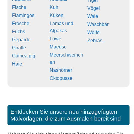
Tiger
Fische
Kuh
Vögel
Flamingos
Küken
Wale
Frösche
Lamas und
Waschbär
Alpakas
Fuchs
Wölfe
Löwe
Geparde
Zebras
Maeuse
Giraffe
Meerschweinch
Guinea pig
en
Haie
Nashörner
Oktopusse
Entdecken Sie unsere neu hinzugefügten
Malvorlagen, die zum Ausmalen bereit sind