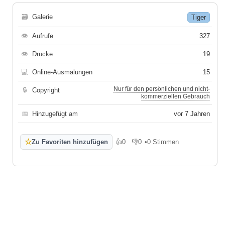
🗃
Galerie
Tiger
👁
Aufrufe
327
👁
Drucke
19
💻
Online-Ausmalungen
15
Nur für den persönlichen und nicht-
🔒
Copyright
kommerziellen Gebrauch
📅
Hinzugefügt am
vor 7 Jahren
☆
Zu Favoriten hinzufügen
👍
0
👎
0
•
0 Stimmen
Gefällt mir
Gefällt mir nicht