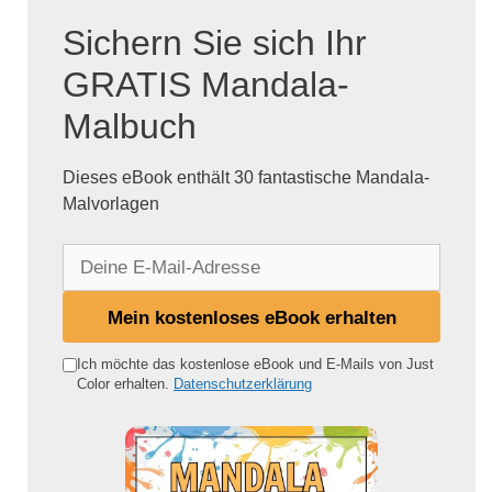
Sichern Sie sich Ihr
GRATIS Mandala-
Malbuch
Dieses eBook enthält 30 fantastische Mandala-
Malvorlagen
D
e
i
Mein kostenloses eBook erhalten
n
e
Ich möchte das kostenlose eBook und E-Mails von Just
Color erhalten.
Datenschutzerklärung
E
-
M
a