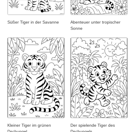
Süßer Tiger in der Savanne
Abenteuer unter tropischer
Sonne
Kleiner Tiger im grünen
Der spielende Tiger des
Dschungel
Dschungels