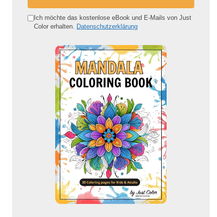
n
e
Ich möchte das kostenlose eBook und E-Mails von Just
Color erhalten.
Datenschutzerklärung
E
-
M
a
i
l
-
A
d
r
e
s
s
e