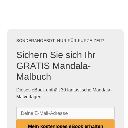
SONDERANGEBOT, NUR FÜR KURZE ZEIT!
Sichern Sie sich Ihr
GRATIS Mandala-
Malbuch
Dieses eBook enthält 30 fantastische Mandala-
Malvorlagen
D
e
i
Mein kostenloses eBook erhalten