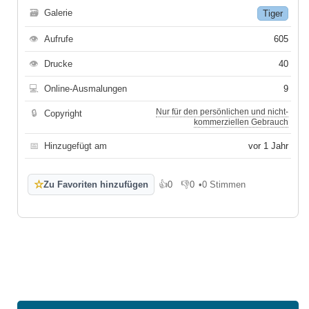
🗃
Galerie
Tiger
👁
Aufrufe
605
👁
Drucke
40
💻
Online-Ausmalungen
9
Nur für den persönlichen und nicht-
🔒
Copyright
kommerziellen Gebrauch
📅
Hinzugefügt am
vor 1 Jahr
☆
Zu Favoriten hinzufügen
👍
0
👎
0
•
0 Stimmen
Gefällt mir
Gefällt mir nicht