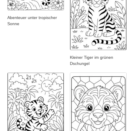
Abenteuer unter tropischer
Sonne
Kleiner Tiger im grünen
Dschungel