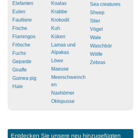
Elefanten
Koalas
Sea creatures
Eulen
Krabbe
Sheep
Faultiere
Krokodil
Stier
Fische
Kuh
Vögel
Flamingos
Küken
Wale
Frösche
Lamas und
Waschbär
Alpakas
Fuchs
Wölfe
Löwe
Geparde
Zebras
Maeuse
Giraffe
Meerschweinch
Guinea pig
en
Haie
Nashörner
Oktopusse
Entdecken Sie unsere neu hinzugefügten