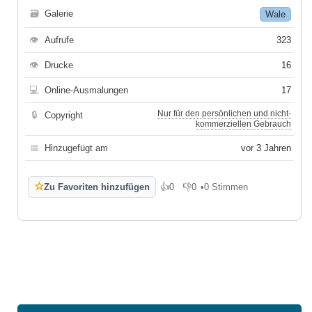
🗃
Galerie
Wale
👁
Aufrufe
323
👁
Drucke
16
💻
Online-Ausmalungen
17
Nur für den persönlichen und nicht-
🔒
Copyright
kommerziellen Gebrauch
📅
Hinzugefügt am
vor 3 Jahren
☆
Zu Favoriten hinzufügen
👍
0
👎
0
•
0 Stimmen
Gefällt mir
Gefällt mir nicht