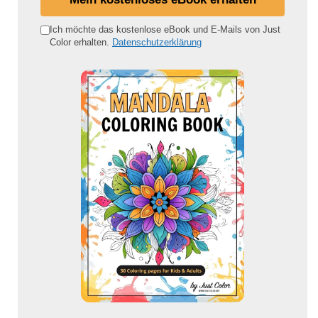
n
e
Ich möchte das kostenlose eBook und E-Mails von Just
Color erhalten.
Datenschutzerklärung
E
-
M
a
i
l
-
A
d
r
e
s
s
e