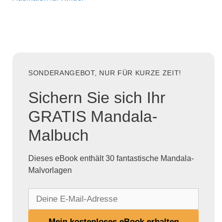
SONDERANGEBOT, NUR FÜR KURZE ZEIT!
Sichern Sie sich Ihr
GRATIS Mandala-
Malbuch
Dieses eBook enthält 30 fantastische Mandala-
Malvorlagen
D
e
i
Mein kostenloses eBook erhalten