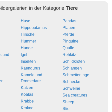
ildergalerien in der Kategorie
Tiere
Hase
Pandas
Hippopotamus
Pfauen
Hirsche
Pferde
Hummer
Pinguine
Hunde
Qualle
s und
Igel
Rehkitz
Insekten
Schildkröten
Kaengurus
Schlangen
Kamele und
Schmetterlinge
en
Dromedare
Schnecke
Katzen
Schweine
Koalas
Sea creatures
Krabbe
Sheep
Krokodil
Stier