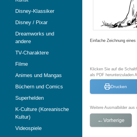
Disney-Klassiker
Disney / Pixar
Dreamworks und
Einfache Zeichnung eines
andere
TV-Charaktere
Filme
Klicken Sie auf die Schal
Animes und Mangas
als PDF herunterzuladen 
Büchern und Comics
Drucken
Superhelden
Weitere Ausmalbilder aus 
K-Culture (Koreanische
Kultur)
←
Vorherige
Videospiele