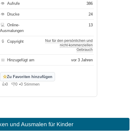
👁
Aufrufe
386
👁
Drucke
24
💻
Online-
13
Ausmalungen
Nur für den persönlichen und
🔒
Copyright
nicht-kommerziellen
Gebrauch
📅
Hinzugefügt am
vor 3 Jahren
☆
Zu Favoriten hinzufügen
👍
0
👎
0
•
0 Stimmen
Gefällt mir
Gefällt mir nicht
ken und Ausmalen für Kinder