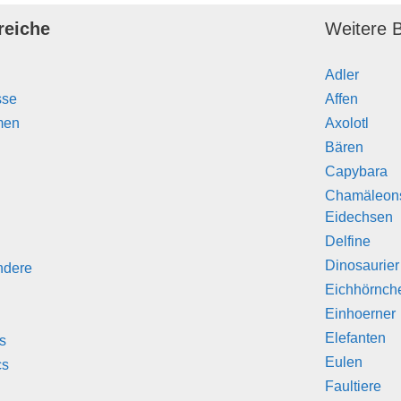
reiche
Weitere B
Adler
sse
Affen
men
Axolotl
Bären
Capybara
Chamäleon
Eidechsen
Delfine
Dinosaurier
ndere
Eichhörnch
Einhoerner
Elefanten
s
Eulen
cs
Faultiere