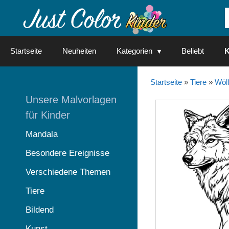
Springe
zum
Inhalt
Startseite
Neuheiten
Kategorien
Beliebt
K
Startseite
»
Tiere
»
Wöl
Unsere Malvorlagen
für Kinder
Mandala
Besondere Ereignisse
Verschiedene Themen
Tiere
Bildend
Kunst