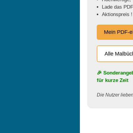
Lade das PDF 
Aktionspreis !
Mein PDF-e
Alle Malbü
🎉 Sonderange
für kurze Zeit
Die Nutzer lieben 