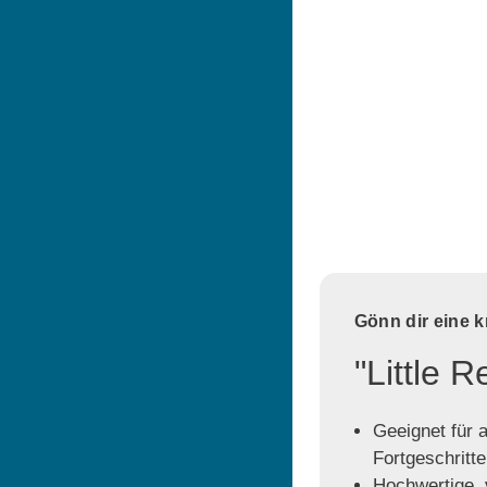
Gönn dir eine 
"Little 
Geeignet für a
Fortgeschritt
Hochwertige, v