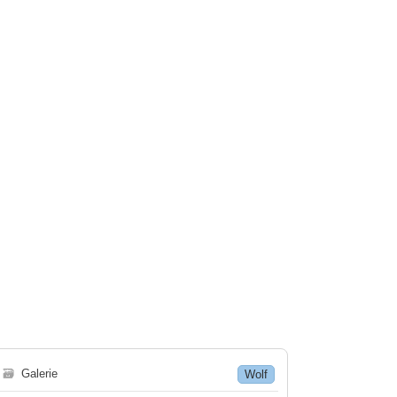
🗃
Galerie
Wolf