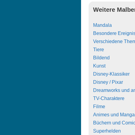
Weitere Malbe
Mandala
Besondere Ereigni
Verschiedene The
Tiere
Bildend
Kunst
Disney-Klassiker
Disney / Pixar
Dreamworks und a
TV-Charaktere
Filme
Animes und Manga
Büchern und Comi
Superhelden