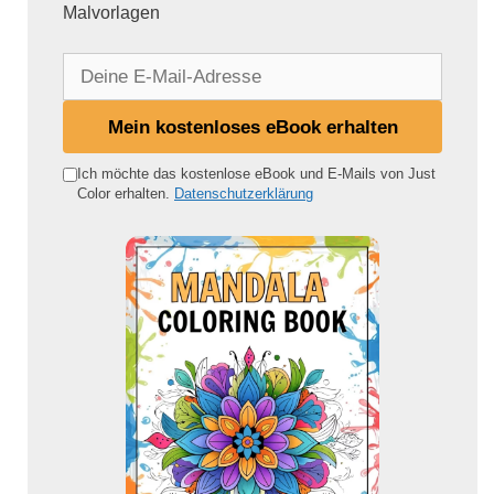
Malvorlagen
D
e
i
Mein kostenloses eBook erhalten
n
e
Ich möchte das kostenlose eBook und E-Mails von Just
Color erhalten.
Datenschutzerklärung
E
-
M
a
i
l
-
A
d
r
e
s