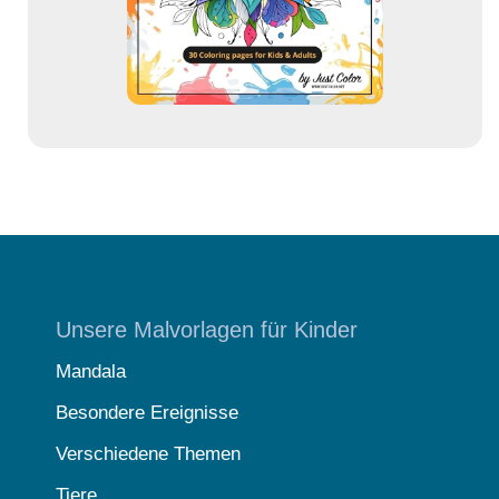
s
e
Unsere Malvorlagen für Kinder
Mandala
Besondere Ereignisse
Verschiedene Themen
Tiere