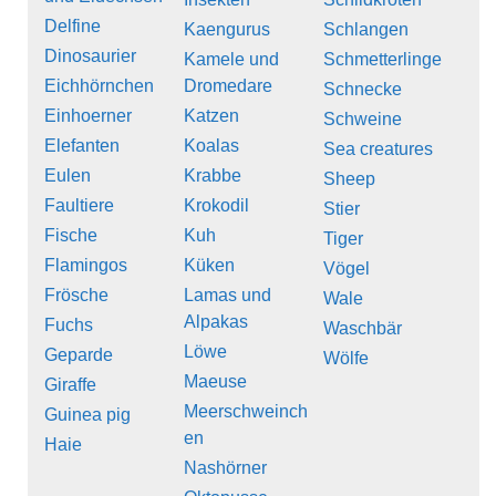
Delfine
Kaengurus
Schlangen
Dinosaurier
Kamele und
Schmetterlinge
Eichhörnchen
Dromedare
Schnecke
Einhoerner
Katzen
Schweine
Elefanten
Koalas
Sea creatures
Eulen
Krabbe
Sheep
Faultiere
Krokodil
Stier
Fische
Kuh
Tiger
Flamingos
Küken
Vögel
Frösche
Lamas und
Wale
Alpakas
Fuchs
Waschbär
Löwe
Geparde
Wölfe
Maeuse
Giraffe
Meerschweinch
Guinea pig
en
Haie
Nashörner