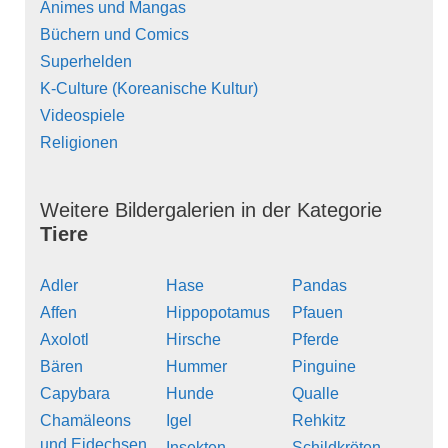
Animes und Mangas
Büchern und Comics
Superhelden
K-Culture (Koreanische Kultur)
Videospiele
Religionen
Weitere Bildergalerien in der Kategorie
Tiere
Adler
Hase
Pandas
Affen
Hippopotamus
Pfauen
Axolotl
Hirsche
Pferde
Bären
Hummer
Pinguine
Capybara
Hunde
Qualle
Chamäleons
Igel
Rehkitz
und Eidechsen
Insekten
Schildkröten