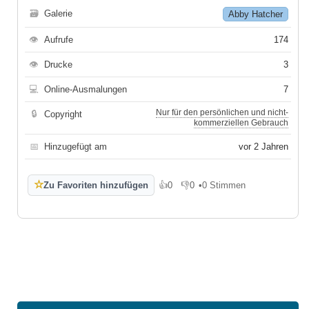
🗃
Galerie
Abby Hatcher
👁
Aufrufe
174
👁
Drucke
3
💻
Online-Ausmalungen
7
Nur für den persönlichen und nicht-
🔒
Copyright
kommerziellen Gebrauch
📅
Hinzugefügt am
vor 2 Jahren
☆
Zu Favoriten hinzufügen
👍
0
👎
0
•
0 Stimmen
Gefällt mir
Gefällt mir nicht