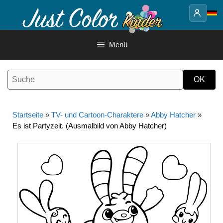
Springe
zum
Inhalt
Menü
Startseite
»
TV- und Cartoon-Charaktere
»
Abby Hatcher
»
Es ist Partyzeit. (Ausmalbild von Abby Hatcher)