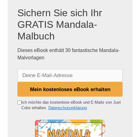
Sichern Sie sich Ihr
GRATIS Mandala-
Malbuch
Dieses eBook enthält 30 fantastische Mandala-
Malvorlagen
D
e
i
Mein kostenloses eBook erhalten
n
e
Ich möchte das kostenlose eBook und E-Mails von Just
Color erhalten.
Datenschutzerklärung
E
-
M
a