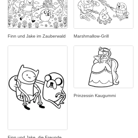
Finn und Jake im Zauberwald
Marshmallow-Grill
Prinzessin Kaugummi
Finn und Jake, die Freunde.