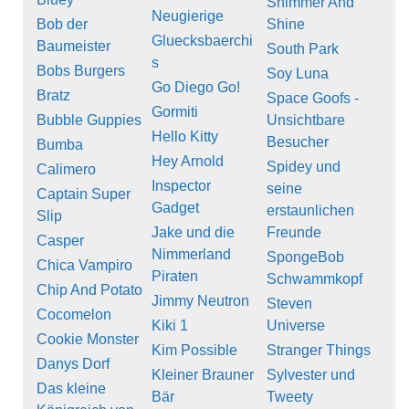
Shimmer And
Neugierige
Bob der
Shine
Gluecksbaerchi
Baumeister
South Park
s
Bobs Burgers
Soy Luna
Go Diego Go!
Bratz
Space Goofs -
Gormiti
Bubble Guppies
Unsichtbare
Hello Kitty
Besucher
Bumba
Hey Arnold
Spidey und
Calimero
Inspector
seine
Captain Super
Gadget
erstaunlichen
Slip
Jake und die
Freunde
Casper
Nimmerland
SpongeBob
Chica Vampiro
Piraten
Schwammkopf
Chip And Potato
Jimmy Neutron
Steven
Cocomelon
Kiki 1
Universe
Cookie Monster
Kim Possible
Stranger Things
Danys Dorf
Kleiner Brauner
Sylvester und
Das kleine
Bär
Tweety