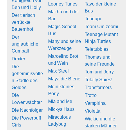
Königreich von
Looney Tunes
Tayo der kleine
Ben und Holly
Bus
Macha und der
Der tierisch
Bär
Tchoupi
verrückte
Magic School
Team Umizoomi
Bauernhof
Bus
Teenage Mutant
Der
Many und seine
Ninja Turtles
unglaubliche
Werkzeuge
Teletubbies
Gumball
Marcelino Brot
Thomas und
Dexter
und Wein
seine Freunde
Die
Max Steel
Tom und Jerry
geheimnisvolle
Maya die Biene
Totally Spies!
n Städte des
Mein kleines
Goldes
Transformers
Pony
Die
Trotro
Mia and Me
Löwenwächter
Vampirina
Mickys Haus
Die Nachfolger
Violetta
Miraculous
Die Powerpuff
Wickie und die
Ladybug
Girls
starken Männer