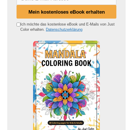
e
i
Mein kostenloses eBook erhalten
n
e
Ich möchte das kostenlose eBook und E-Mails von Just
Color erhalten.
Datenschutzerklärung
E
-
M
a
i
l
-
A
d
r
e
s
s
e