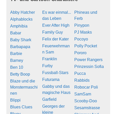
Abby Hatcher
Es war einmal...
Phineas und
das Leben
Ferb
Alphablocks
Ever After High
Pinypon
Amphibia
Family Guy
PJ Masks
Babar
Felix der Kater
Pocoyo
Baby Shark
Feuerwehrman
Polly Pocket
Barbapapa
n Sam
Pororo
Barbie
Franklin
Power Rangers
Barney
Furby
Prinzessin Sofia
Ben 10
Fussball-Stars
Pucca
Betty Boop
Futurama
Rabbids
Blaze und die
Gabby und das
Monstermaschi
Robocar Poli
magische Haus
nen
SamSam
Garfield
Blippi
Scooby-Doo
Georges der
Blues Clues
Sesamstrasse
kleine
Bluey