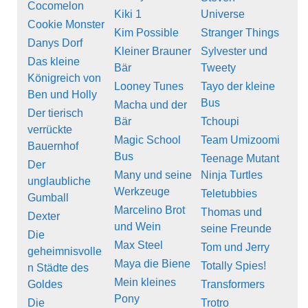
Cocomelon
Kiki 1
Universe
Cookie Monster
Kim Possible
Stranger Things
Danys Dorf
Kleiner Brauner
Sylvester und
Das kleine
Bär
Tweety
Königreich von
Looney Tunes
Tayo der kleine
Ben und Holly
Bus
Macha und der
Der tierisch
Bär
Tchoupi
verrückte
Magic School
Team Umizoomi
Bauernhof
Bus
Teenage Mutant
Der
Many und seine
Ninja Turtles
unglaubliche
Werkzeuge
Teletubbies
Gumball
Marcelino Brot
Thomas und
Dexter
und Wein
seine Freunde
Die
Max Steel
Tom und Jerry
geheimnisvolle
Maya die Biene
Totally Spies!
n Städte des
Mein kleines
Goldes
Transformers
Pony
Die
Trotro