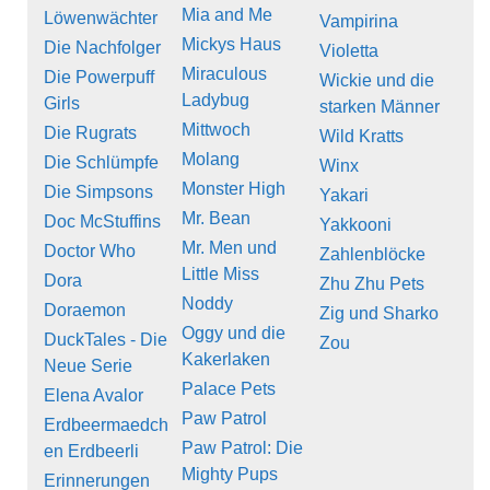
Mia and Me
Löwenwächter
Vampirina
Mickys Haus
Die Nachfolger
Violetta
Miraculous
Die Powerpuff
Wickie und die
Ladybug
Girls
starken Männer
Mittwoch
Die Rugrats
Wild Kratts
Molang
Die Schlümpfe
Winx
Monster High
Die Simpsons
Yakari
Mr. Bean
Doc McStuffins
Yakkooni
Mr. Men und
Doctor Who
Zahlenblöcke
Little Miss
Dora
Zhu Zhu Pets
Noddy
Doraemon
Zig und Sharko
Oggy und die
DuckTales - Die
Zou
Kakerlaken
Neue Serie
Palace Pets
Elena Avalor
Paw Patrol
Erdbeermaedch
Paw Patrol: Die
en Erdbeerli
Mighty Pups
Erinnerungen