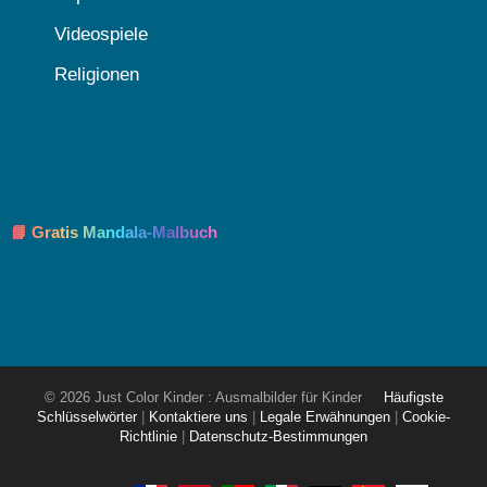
Videospiele
Religionen
📘 Gratis Mandala-Malbuch
© 2026 Just Color Kinder : Ausmalbilder für Kinder
Häufigste
Schlüsselwörter
|
Kontaktiere uns
|
Legale Erwähnungen
|
Cookie-
Richtlinie
|
Datenschutz-Bestimmungen