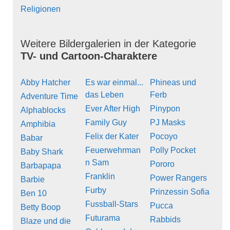
Religionen
Weitere Bildergalerien in der Kategorie
TV- und Cartoon-Charaktere
Abby Hatcher
Es war einmal...
Phineas und
das Leben
Ferb
Adventure Time
Ever After High
Pinypon
Alphablocks
Family Guy
PJ Masks
Amphibia
Felix der Kater
Pocoyo
Babar
Feuerwehrman
Polly Pocket
Baby Shark
n Sam
Pororo
Barbapapa
Franklin
Power Rangers
Barbie
Furby
Prinzessin Sofia
Ben 10
Fussball-Stars
Pucca
Betty Boop
Futurama
Rabbids
Blaze und die