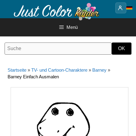
Springe
zum
Inhalt
Menü
Startseite
»
TV- und Cartoon-Charaktere
»
Barney
»
Barney Einfach Ausmalen