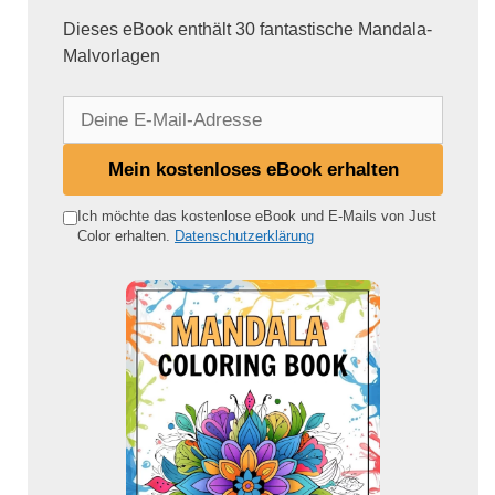
Dieses eBook enthält 30 fantastische Mandala-
Malvorlagen
D
e
i
Mein kostenloses eBook erhalten
n
e
Ich möchte das kostenlose eBook und E-Mails von Just
Color erhalten.
Datenschutzerklärung
E
-
M
a
i
l
-
A
d
r