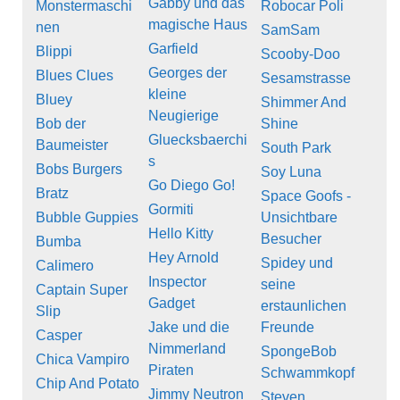
Gabby und das
Monstermaschi
Robocar Poli
magische Haus
nen
SamSam
Garfield
Blippi
Scooby-Doo
Georges der
Blues Clues
Sesamstrasse
kleine
Bluey
Shimmer And
Neugierige
Bob der
Shine
Gluecksbaerchi
Baumeister
South Park
s
Bobs Burgers
Soy Luna
Go Diego Go!
Bratz
Space Goofs -
Gormiti
Bubble Guppies
Unsichtbare
Hello Kitty
Besucher
Bumba
Hey Arnold
Spidey und
Calimero
Inspector
seine
Captain Super
Gadget
erstaunlichen
Slip
Jake und die
Freunde
Casper
Nimmerland
SpongeBob
Chica Vampiro
Piraten
Schwammkopf
Chip And Potato
Jimmy Neutron
Steven