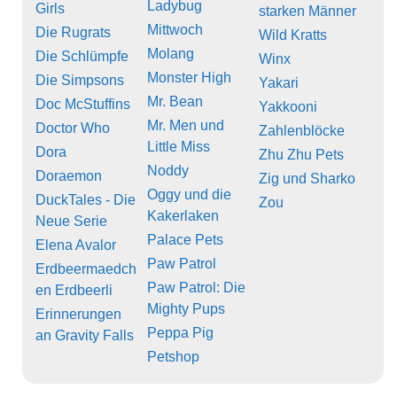
Ladybug
Girls
starken Männer
Mittwoch
Die Rugrats
Wild Kratts
Molang
Die Schlümpfe
Winx
Monster High
Die Simpsons
Yakari
Mr. Bean
Doc McStuffins
Yakkooni
Mr. Men und
Doctor Who
Zahlenblöcke
Little Miss
Dora
Zhu Zhu Pets
Noddy
Doraemon
Zig und Sharko
Oggy und die
DuckTales - Die
Zou
Kakerlaken
Neue Serie
Palace Pets
Elena Avalor
Paw Patrol
Erdbeermaedch
Paw Patrol: Die
en Erdbeerli
Mighty Pups
Erinnerungen
Peppa Pig
an Gravity Falls
Petshop