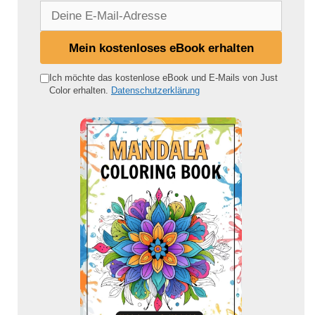
D
e
i
Mein kostenloses eBook erhalten
n
e
Ich möchte das kostenlose eBook und E-Mails von Just
Color erhalten.
Datenschutzerklärung
E
-
M
a
i
l
-
A
d
r
e
s
s
e