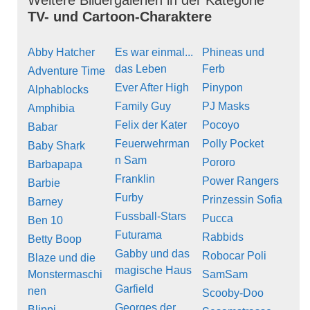
TV- und Cartoon-Charaktere
Abby Hatcher
Es war einmal...
Phineas und
das Leben
Ferb
Adventure Time
Ever After High
Pinypon
Alphablocks
Family Guy
PJ Masks
Amphibia
Felix der Kater
Pocoyo
Babar
Feuerwehrman
Polly Pocket
Baby Shark
n Sam
Pororo
Barbapapa
Franklin
Power Rangers
Barbie
Furby
Prinzessin Sofia
Barney
Fussball-Stars
Pucca
Ben 10
Futurama
Rabbids
Betty Boop
Gabby und das
Robocar Poli
Blaze und die
magische Haus
Monstermaschi
SamSam
Garfield
nen
Scooby-Doo
Georges der
Blippi