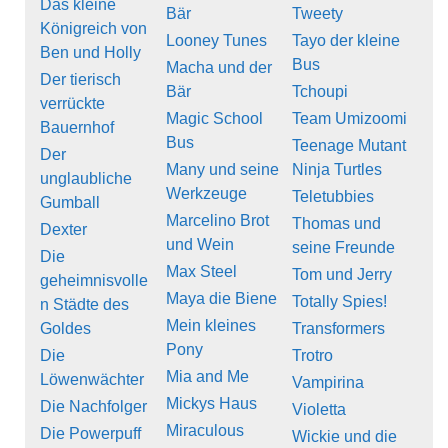
Das kleine
Bär
Tweety
Königreich von
Looney Tunes
Tayo der kleine
Ben und Holly
Bus
Macha und der
Der tierisch
Bär
Tchoupi
verrückte
Magic School
Team Umizoomi
Bauernhof
Bus
Teenage Mutant
Der
Many und seine
Ninja Turtles
unglaubliche
Werkzeuge
Teletubbies
Gumball
Marcelino Brot
Thomas und
Dexter
und Wein
seine Freunde
Die
Max Steel
Tom und Jerry
geheimnisvolle
Maya die Biene
Totally Spies!
n Städte des
Mein kleines
Goldes
Transformers
Pony
Die
Trotro
Mia and Me
Löwenwächter
Vampirina
Mickys Haus
Die Nachfolger
Violetta
Miraculous
Die Powerpuff
Wickie und die