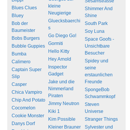
Sesamstrasse
kleine
Blues Clues
Shimmer And
Neugierige
Bluey
Shine
Gluecksbaerchi
Bob der
South Park
s
Baumeister
Soy Luna
Go Diego Go!
Bobs Burgers
Space Goofs -
Gormiti
Bubble Guppies
Unsichtbare
Hello Kitty
Besucher
Bumba
Hey Arnold
Spidey und
Calimero
Inspector
seine
Captain Super
Gadget
erstaunlichen
Slip
Jake und die
Freunde
Casper
Nimmerland
SpongeBob
Chica Vampiro
Piraten
Schwammkopf
Chip And Potato
Jimmy Neutron
Steven
Cocomelon
Kiki 1
Universe
Cookie Monster
Kim Possible
Stranger Things
Danys Dorf
Kleiner Brauner
Sylvester und