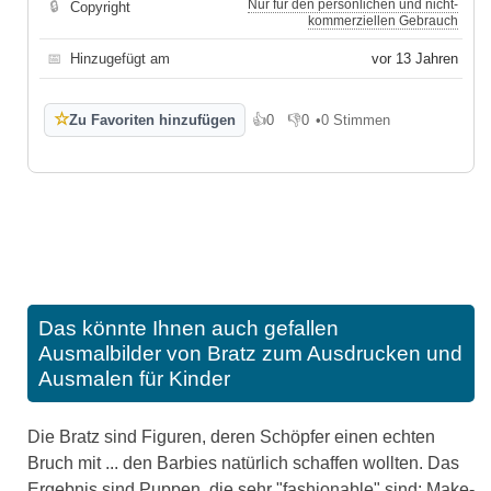
Nur für den persönlichen und nicht-
🔒
Copyright
kommerziellen Gebrauch
📅
Hinzugefügt am
vor 13 Jahren
☆
Zu Favoriten hinzufügen
👍
0
👎
0
•
0 Stimmen
Gefällt mir
Gefällt mir nicht
Das könnte Ihnen auch gefallen
Ausmalbilder von Bratz zum Ausdrucken und
Ausmalen für Kinder
Die Bratz sind Figuren, deren Schöpfer einen echten
Bruch mit ... den Barbies natürlich schaffen wollten. Das
Ergebnis sind Puppen, die sehr "fashionable" sind: Make-