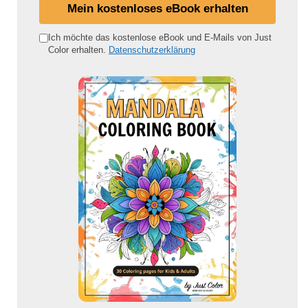
i
Mein kostenloses eBook erhalten
n
e
Ich möchte das kostenlose eBook und E-Mails von Just
Color erhalten.
Datenschutzerklärung
E
-
M
a
i
l
-
A
d
r
e
s
s
e