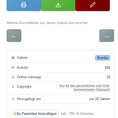
Weitere Ausmalbilder aus dieser Galerie durchsuchen
←
→
🗃
Galerie
Bumba
👁
Aufrufe
185
💻
Online colorings
10
Nur für den persönlichen und nicht-
🔒
Copyright
kommerziellen Gebrauch
📅
Hinzugefügt am
vor 10 Jahren
☆
Zu Favoriten hinzufügen
👍
0
👎
0
•
0 Stimmen
Gefällt mir
Gefällt mir nicht