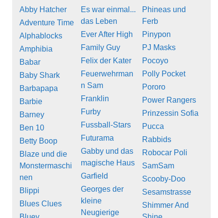
Abby Hatcher
Es war einmal...
Phineas und
das Leben
Ferb
Adventure Time
Ever After High
Pinypon
Alphablocks
Family Guy
PJ Masks
Amphibia
Felix der Kater
Pocoyo
Babar
Feuerwehrman
Polly Pocket
Baby Shark
n Sam
Pororo
Barbapapa
Franklin
Power Rangers
Barbie
Furby
Prinzessin Sofia
Barney
Fussball-Stars
Pucca
Ben 10
Futurama
Rabbids
Betty Boop
Gabby und das
Robocar Poli
Blaze und die
magische Haus
Monstermaschi
SamSam
Garfield
nen
Scooby-Doo
Georges der
Blippi
Sesamstrasse
kleine
Blues Clues
Shimmer And
Neugierige
Bluey
Shine