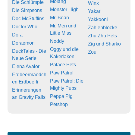
Molang
Die Schlümpfe
Winx
Monster High
Die Simpsons
Yakari
Mr. Bean
Doc McStuffins
Yakkooni
Mr. Men und
Doctor Who
Zahlenblöcke
Little Miss
Dora
Zhu Zhu Pets
Noddy
Doraemon
Zig und Sharko
Oggy und die
DuckTales - Die
Zou
Kakerlaken
Neue Serie
Palace Pets
Elena Avalor
Paw Patrol
Erdbeermaedch
Paw Patrol: Die
en Erdbeerli
Mighty Pups
Erinnerungen
Peppa Pig
an Gravity Falls
Petshop