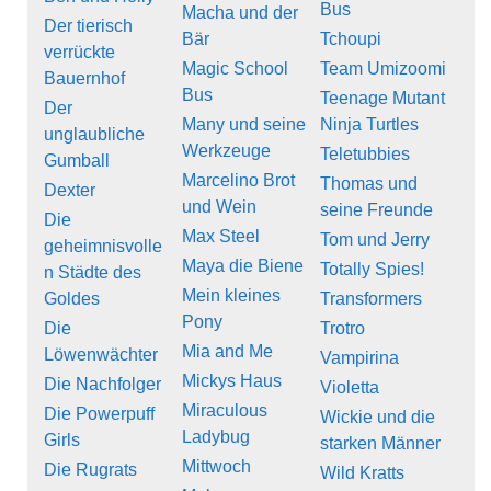
Bus
Macha und der
Der tierisch
Bär
Tchoupi
verrückte
Magic School
Team Umizoomi
Bauernhof
Bus
Teenage Mutant
Der
Many und seine
Ninja Turtles
unglaubliche
Werkzeuge
Teletubbies
Gumball
Marcelino Brot
Thomas und
Dexter
und Wein
seine Freunde
Die
Max Steel
Tom und Jerry
geheimnisvolle
Maya die Biene
Totally Spies!
n Städte des
Mein kleines
Goldes
Transformers
Pony
Die
Trotro
Mia and Me
Löwenwächter
Vampirina
Mickys Haus
Die Nachfolger
Violetta
Miraculous
Die Powerpuff
Wickie und die
Ladybug
Girls
starken Männer
Mittwoch
Die Rugrats
Wild Kratts