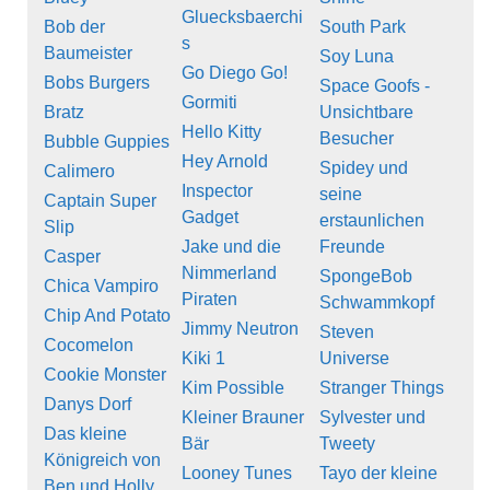
Gluecksbaerchi
Bob der
South Park
s
Baumeister
Soy Luna
Go Diego Go!
Bobs Burgers
Space Goofs -
Gormiti
Bratz
Unsichtbare
Hello Kitty
Besucher
Bubble Guppies
Hey Arnold
Spidey und
Calimero
Inspector
seine
Captain Super
Gadget
erstaunlichen
Slip
Jake und die
Freunde
Casper
Nimmerland
SpongeBob
Chica Vampiro
Piraten
Schwammkopf
Chip And Potato
Jimmy Neutron
Steven
Cocomelon
Kiki 1
Universe
Cookie Monster
Kim Possible
Stranger Things
Danys Dorf
Kleiner Brauner
Sylvester und
Das kleine
Bär
Tweety
Königreich von
Looney Tunes
Tayo der kleine
Ben und Holly