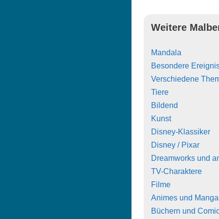
Weitere Malbe
Mandala
Besondere Ereigni
Verschiedene The
Tiere
Bildend
Kunst
Disney-Klassiker
Disney / Pixar
Dreamworks und a
TV-Charaktere
Filme
Animes und Manga
Büchern und Comi