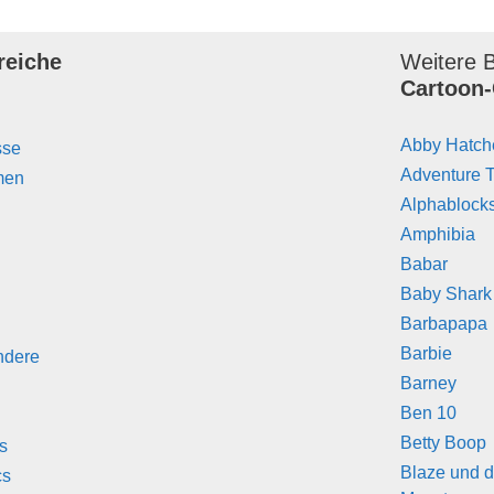
reiche
Weitere B
Cartoon-
Abby Hatch
sse
Adventure 
men
Alphablock
Amphibia
Babar
Baby Shark
Barbapapa
Barbie
ndere
Barney
Ben 10
Betty Boop
s
Blaze und d
cs