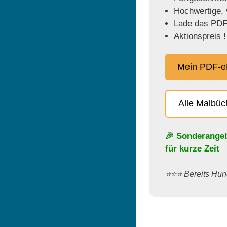
Hochwertige, v
Lade das PDF 
Aktionspreis !
Mein PDF-e
Alle Malbü
🎉 Sonderange
für kurze Zeit
⭐️⭐️⭐️ Bereits H