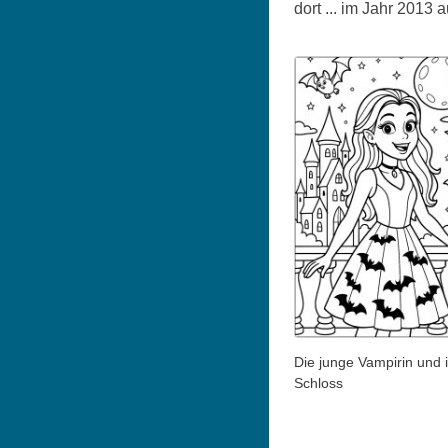
dort ... im Jahr 2013 
Die junge Vampirin und i
Schloss