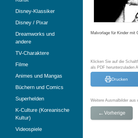
Disney-Klassiker
Disney / Pixar
Malvorlage für Kinder mi
Dreamworks und
andere
TV-Charaktere
Klicken Sie auf die Schal
Filme
als PDF herunterzuladen 
Animes und Mangas
Drucken
Büchern und Comics
Superhelden
Weitere Ausmalbilder aus 
K-Culture (Koreanische
←
Vorherige
Kultur)
Videospiele