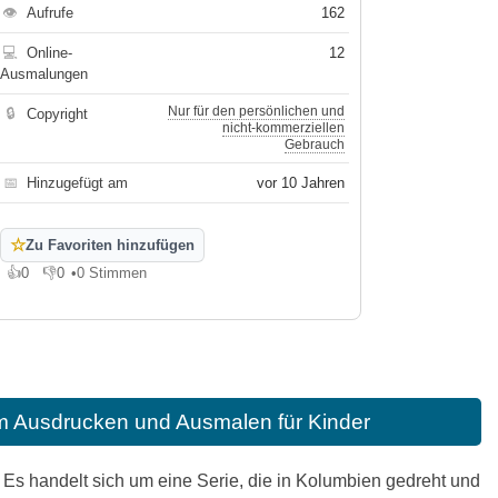
👁
Aufrufe
162
💻
Online-
12
Ausmalungen
Nur für den persönlichen und
🔒
Copyright
nicht-kommerziellen
Gebrauch
📅
Hinzugefügt am
vor 10 Jahren
☆
Zu Favoriten hinzufügen
👍
0
👎
0
•
0 Stimmen
Gefällt mir
Gefällt mir nicht
m Ausdrucken und Ausmalen für Kinder
. Es handelt sich um eine Serie, die in Kolumbien gedreht und