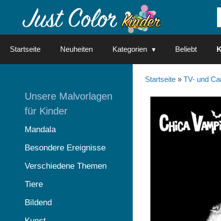
Springe
zum
Inhalt
Startseite
Neuheiten
Kategorien
Beliebt
K
Startseite
»
TV- und Ca
Unsere Malvorlagen
für Kinder
Mandala
Besondere Ereignisse
Verschiedene Themen
Tiere
Bildend
Kunst