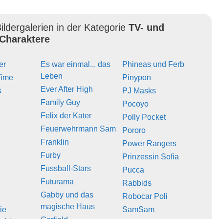
ildergalerien in der Kategorie
TV- und
Charaktere
er
Es war einmal... das
Phineas und Ferb
Leben
Time
Pinypon
Ever After High
s
PJ Masks
Family Guy
Pocoyo
Felix der Kater
Polly Pocket
Feuerwehrmann Sam
Pororo
Franklin
Power Rangers
Furby
Prinzessin Sofia
Fussball-Stars
Pucca
Futurama
Rabbids
Gabby und das
Robocar Poli
magische Haus
ie
SamSam