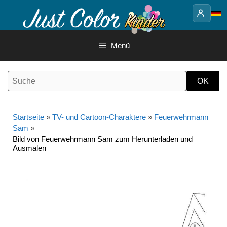
Springe
zum
Inhalt
Menü
Startseite
»
TV- und Cartoon-Charaktere
»
Feuerwehrmann
Sam
»
Bild von Feuerwehrmann Sam zum Herunterladen und
Ausmalen