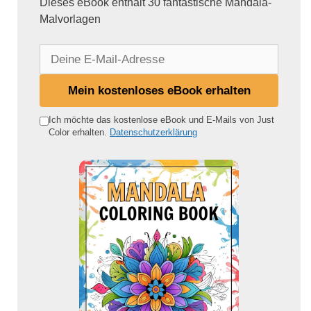
Dieses eBook enthält 30 fantastische Mandala-
Malvorlagen
D
e
i
Mein kostenloses eBook erhalten
n
e
Ich möchte das kostenlose eBook und E-Mails von Just
Color erhalten.
Datenschutzerklärung
E
-
M
a
i
l
-
A
d
r
e