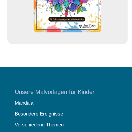
s
s
e
Unsere Malvorlagen für Kinder
Mandala
Besondere Ereignisse
Verschiedene Themen