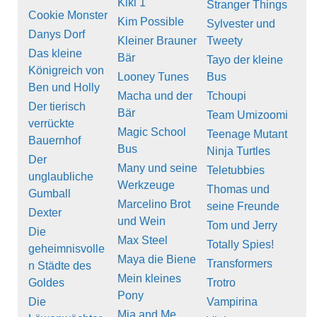
Kiki 1
Stranger Things
Cookie Monster
Kim Possible
Sylvester und
Danys Dorf
Kleiner Brauner
Tweety
Das kleine
Bär
Tayo der kleine
Königreich von
Looney Tunes
Bus
Ben und Holly
Macha und der
Tchoupi
Der tierisch
Bär
Team Umizoomi
verrückte
Magic School
Teenage Mutant
Bauernhof
Bus
Ninja Turtles
Der
Many und seine
Teletubbies
unglaubliche
Werkzeuge
Thomas und
Gumball
Marcelino Brot
seine Freunde
Dexter
und Wein
Tom und Jerry
Die
Max Steel
Totally Spies!
geheimnisvolle
Maya die Biene
Transformers
n Städte des
Mein kleines
Goldes
Trotro
Pony
Die
Vampirina
Mia and Me