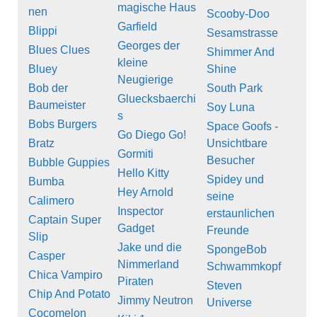
magische Haus
nen
Scooby-Doo
Garfield
Blippi
Sesamstrasse
Georges der
Blues Clues
Shimmer And
kleine
Bluey
Shine
Neugierige
Bob der
South Park
Gluecksbaerchi
Baumeister
Soy Luna
s
Bobs Burgers
Space Goofs -
Go Diego Go!
Bratz
Unsichtbare
Gormiti
Besucher
Bubble Guppies
Hello Kitty
Spidey und
Bumba
Hey Arnold
seine
Calimero
Inspector
erstaunlichen
Captain Super
Gadget
Freunde
Slip
Jake und die
SpongeBob
Casper
Nimmerland
Schwammkopf
Chica Vampiro
Piraten
Steven
Chip And Potato
Jimmy Neutron
Universe
Cocomelon