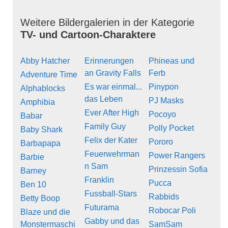
Weitere Bildergalerien in der Kategorie
TV- und Cartoon-Charaktere
Abby Hatcher
Erinnerungen
Phineas und
an Gravity Falls
Ferb
Adventure Time
Es war einmal...
Pinypon
Alphablocks
das Leben
PJ Masks
Amphibia
Ever After High
Pocoyo
Babar
Family Guy
Polly Pocket
Baby Shark
Felix der Kater
Pororo
Barbapapa
Feuerwehrman
Power Rangers
Barbie
n Sam
Prinzessin Sofia
Barney
Franklin
Pucca
Ben 10
Fussball-Stars
Rabbids
Betty Boop
Futurama
Robocar Poli
Blaze und die
Gabby und das
Monstermaschi
SamSam