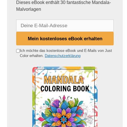
Dieses eBook enthält 30 fantastische Mandala-
Malvorlagen
D
e
i
Mein kostenloses eBook erhalten
n
e
Ich möchte das kostenlose eBook und E-Mails von Just
Color erhalten.
Datenschutzerklärung
E
-
M
a
i
l
-
A
d
r
e