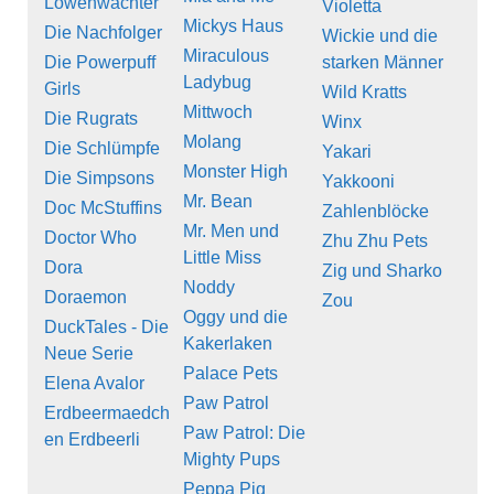
Löwenwächter
Violetta
Mickys Haus
Die Nachfolger
Wickie und die
Miraculous
Die Powerpuff
starken Männer
Ladybug
Girls
Wild Kratts
Mittwoch
Die Rugrats
Winx
Molang
Die Schlümpfe
Yakari
Monster High
Die Simpsons
Yakkooni
Mr. Bean
Doc McStuffins
Zahlenblöcke
Mr. Men und
Doctor Who
Zhu Zhu Pets
Little Miss
Dora
Zig und Sharko
Noddy
Doraemon
Zou
Oggy und die
DuckTales - Die
Kakerlaken
Neue Serie
Palace Pets
Elena Avalor
Paw Patrol
Erdbeermaedch
Paw Patrol: Die
en Erdbeerli
Mighty Pups
Peppa Pig