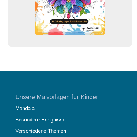
s
s
e
Unsere Malvorlagen für Kinder
Mandala
Besondere Ereignisse
Verschiedene Themen