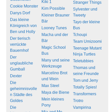
Kiki 1
Stranger Things
Cookie Monster
Kim Possible
Sylvester und
Danys Dorf
Kleiner Brauner
Tweety
Das kleine
Bär
Tayo der kleine
Königreich von
Looney Tunes
Bus
Ben und Holly
Macha und der
Tchoupi
Der tierisch
Bär
Team Umizoomi
verrückte
Magic School
Teenage Mutant
Bauernhof
Bus
Ninja Turtles
Der
Many und seine
Teletubbies
unglaubliche
Werkzeuge
Thomas und
Gumball
Marcelino Brot
seine Freunde
Dexter
und Wein
Tom und Jerry
Die
Max Steel
Totally Spies!
geheimnisvolle
Maya die Biene
Transformers
n Städte des
Mein kleines
Goldes
Trotro
Pony
Die
Vampirina
Mia and Me