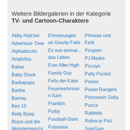
Weitere Bildergalerien in der Kategorie
TV- und Cartoon-Charaktere
Abby Hatcher
Erinnerungen
Phineas und
an Gravity Falls
Ferb
Adventure Time
Es war einmal...
Pinypon
Alphablocks
das Leben
PJ Masks
Amphibia
Ever After High
Pocoyo
Babar
Family Guy
Polly Pocket
Baby Shark
Felix der Kater
Pororo
Barbapapa
Feuerwehrman
Power Rangers
Barbie
n Sam
Prinzessin Sofia
Barney
Franklin
Pucca
Ben 10
Furby
Rabbids
Betty Boop
Fussball-Stars
Robocar Poli
Blaze und die
Futurama
Monstermaschi
SamSam