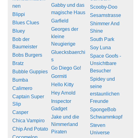
Gabby und das
nen
Scooby-Doo
magische Haus
Blippi
Sesamstrasse
Garfield
Blues Clues
Shimmer And
Georges der
Bluey
Shine
kleine
Bob der
South Park
Neugierige
Baumeister
Soy Luna
Gluecksbaerchi
Bobs Burgers
Space Goofs -
s
Bratz
Unsichtbare
Go Diego Go!
Besucher
Bubble Guppies
Gormiti
Spidey und
Bumba
Hello Kitty
seine
Calimero
Hey Arnold
erstaunlichen
Captain Super
Inspector
Freunde
Slip
Gadget
SpongeBob
Casper
Jake und die
Schwammkopf
Chica Vampiro
Nimmerland
Steven
Chip And Potato
Piraten
Universe
Cocomelon