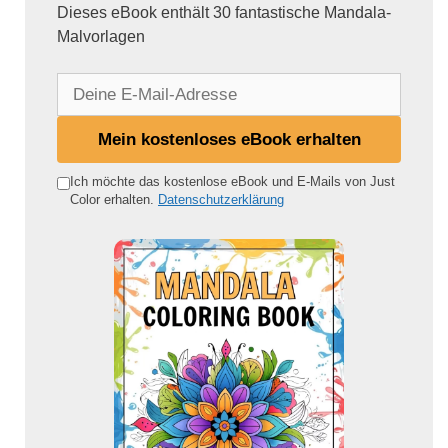
Dieses eBook enthält 30 fantastische Mandala-
Malvorlagen
D
e
i
Mein kostenloses eBook erhalten
n
e
Ich möchte das kostenlose eBook und E-Mails von Just
Color erhalten.
Datenschutzerklärung
E
-
M
a
i
l
-
A
d
r
e