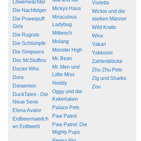
Löwenwächter
Violetta
Mickys Haus
Die Nachfolger
Wickie und die
Miraculous
Die Powerpuff
starken Männer
Ladybug
Girls
Wild Kratts
Mittwoch
Die Rugrats
Winx
Molang
Die Schlümpfe
Yakari
Monster High
Die Simpsons
Yakkooni
Mr. Bean
Doc McStuffins
Zahlenblöcke
Mr. Men und
Doctor Who
Zhu Zhu Pets
Little Miss
Dora
Zig und Sharko
Noddy
Doraemon
Zou
Oggy und die
DuckTales - Die
Kakerlaken
Neue Serie
Palace Pets
Elena Avalor
Paw Patrol
Erdbeermaedch
Paw Patrol: Die
en Erdbeerli
Mighty Pups
Peppa Pig