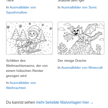
Tiere
Shadow dem Igel
In
Ausmalbilder von
In
Ausmalbilder von Sonic
Squishmallow
Schlitten des
Der riesige Drache
Weihnachtsmanns, der von
In
Ausmalbilder von Minecraft
einem hübschen Rentier
gezogen wird
In
Ausmalbilder von
Weihnachten
Du kannst sehen
mehr beliebte Malvorlagen hier →