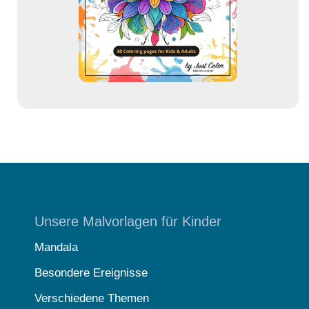
s
s
e
Unsere Malvorlagen für Kinder
Mandala
Besondere Ereignisse
Verschiedene Themen