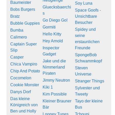
Neugierige
Baumeister
Soy Luna
Gluecksbaerchi
Bobs Burgers
Space Goofs -
s
Bratz
Unsichtbare
Go Diego Go!
Besucher
Bubble Guppies
Gormiti
Spidey und
Bumba
Hello Kitty
seine
Calimero
Hey Arnold
erstaunlichen
Captain Super
Inspector
Freunde
Slip
Gadget
SpongeBob
Casper
Jake und die
Schwammkopf
Chica Vampiro
Nimmerland
Steven
Chip And Potato
Piraten
Universe
Cocomelon
Jimmy Neutron
Stranger Things
Cookie Monster
Kiki 1
Sylvester und
Danys Dorf
Kim Possible
Tweety
Das kleine
Kleiner Brauner
Tayo der kleine
Königreich von
Bär
Bus
Ben und Holly
Looney Tunes
Tchoupi