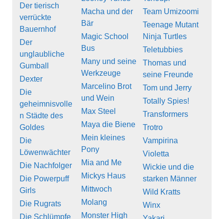
Der tierisch
Macha und der
Team Umizoomi
verrückte
Bär
Teenage Mutant
Bauernhof
Magic School
Ninja Turtles
Der
Bus
Teletubbies
unglaubliche
Many und seine
Thomas und
Gumball
Werkzeuge
seine Freunde
Dexter
Marcelino Brot
Tom und Jerry
Die
und Wein
Totally Spies!
geheimnisvolle
Max Steel
Transformers
n Städte des
Maya die Biene
Goldes
Trotro
Mein kleines
Die
Vampirina
Pony
Löwenwächter
Violetta
Mia and Me
Die Nachfolger
Wickie und die
Mickys Haus
Die Powerpuff
starken Männer
Mittwoch
Girls
Wild Kratts
Molang
Die Rugrats
Winx
Monster High
Die Schlümpfe
Yakari