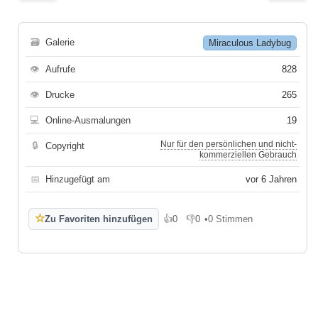
🗃
Galerie
Miraculous Ladybug
👁
Aufrufe
828
👁
Drucke
265
💻
Online-Ausmalungen
19
Nur für den persönlichen und nicht-
🔒
Copyright
kommerziellen Gebrauch
📅
Hinzugefügt am
vor 6 Jahren
☆
Zu Favoriten hinzufügen
👍
0
👎
0
•
0 Stimmen
Gefällt mir
Gefällt mir nicht