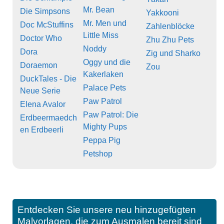
Mr. Bean
Die Simpsons
Yakkooni
Mr. Men und
Doc McStuffins
Zahlenblöcke
Little Miss
Doctor Who
Zhu Zhu Pets
Noddy
Dora
Zig und Sharko
Oggy und die
Doraemon
Zou
Kakerlaken
DuckTales - Die
Palace Pets
Neue Serie
Paw Patrol
Elena Avalor
Paw Patrol: Die
Erdbeermaedch
Mighty Pups
en Erdbeerli
Peppa Pig
Petshop
Entdecken Sie unsere neu hinzugefügten
Malvorlagen, die zum Ausmalen bereit sind