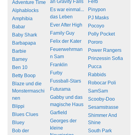
an Gravity Falls
Ferb
Adventure Time
Es war einmal...
Pinypon
Alphablocks
das Leben
PJ Masks
Amphibia
Ever After High
Pocoyo
Babar
Family Guy
Polly Pocket
Baby Shark
Felix der Kater
Pororo
Barbapapa
Feuerwehrman
Power Rangers
Barbie
n Sam
Prinzessin Sofia
Barney
Franklin
Pucca
Ben 10
Furby
Rabbids
Betty Boop
Fussball-Stars
Robocar Poli
Blaze und die
Futurama
Monstermaschi
SamSam
Gabby und das
nen
Scooby-Doo
magische Haus
Blippi
Sesamstrasse
Garfield
Blues Clues
Shimmer And
Georges der
Bluey
Shine
kleine
Bob der
South Park