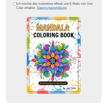
e
Ich möchte das kostenlose eBook und E-Mails von Just
Color erhalten.
Datenschutzerklärung
E
-
M
a
i
l
-
A
d
r
e
s
s
e