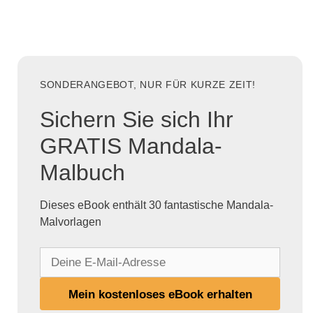
SONDERANGEBOT, NUR FÜR KURZE ZEIT!
Sichern Sie sich Ihr
GRATIS Mandala-
Malbuch
Dieses eBook enthält 30 fantastische Mandala-
Malvorlagen
D
e
i
Mein kostenloses eBook erhalten
n