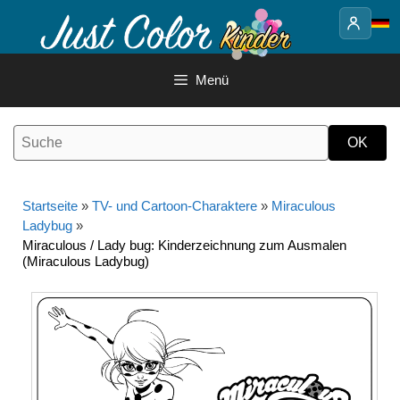
Springe
zum
Inhalt
Menü
Startseite
»
TV- und Cartoon-Charaktere
»
Miraculous
Ladybug
»
Miraculous / Lady bug: Kinderzeichnung zum Ausmalen
(Miraculous Ladybug)