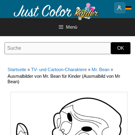
Springe
zum
Inhalt
Menü
Startseite
»
TV- und Cartoon-Charaktere
»
Mr. Bean
»
Ausmalbilder von Mr. Bean für Kinder (Ausmalbild von Mr
Bean)