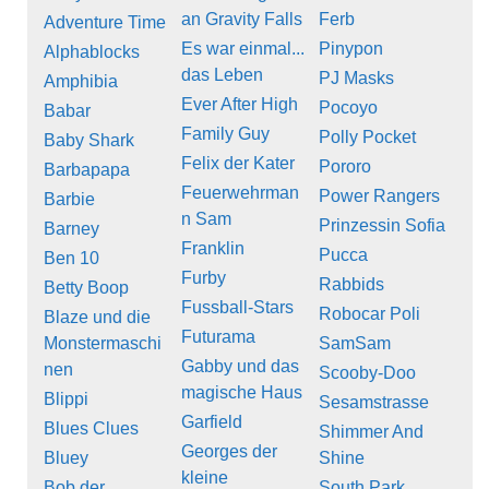
an Gravity Falls
Ferb
Adventure Time
Es war einmal...
Pinypon
Alphablocks
das Leben
PJ Masks
Amphibia
Ever After High
Pocoyo
Babar
Family Guy
Polly Pocket
Baby Shark
Felix der Kater
Pororo
Barbapapa
Feuerwehrman
Power Rangers
Barbie
n Sam
Prinzessin Sofia
Barney
Franklin
Pucca
Ben 10
Furby
Rabbids
Betty Boop
Fussball-Stars
Robocar Poli
Blaze und die
Futurama
Monstermaschi
SamSam
Gabby und das
nen
Scooby-Doo
magische Haus
Blippi
Sesamstrasse
Garfield
Blues Clues
Shimmer And
Georges der
Bluey
Shine
kleine
Bob der
South Park