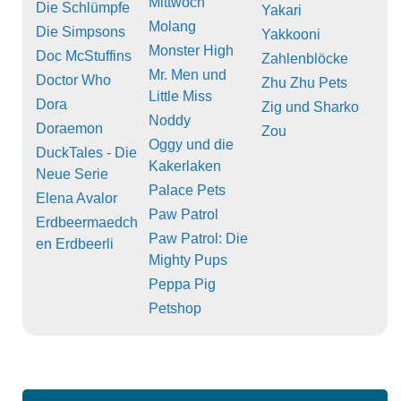
Mittwoch
Die Schlümpfe
Yakari
Molang
Die Simpsons
Yakkooni
Monster High
Doc McStuffins
Zahlenblöcke
Mr. Men und
Doctor Who
Zhu Zhu Pets
Little Miss
Dora
Zig und Sharko
Noddy
Doraemon
Zou
Oggy und die
DuckTales - Die
Kakerlaken
Neue Serie
Palace Pets
Elena Avalor
Paw Patrol
Erdbeermaedch
Paw Patrol: Die
en Erdbeerli
Mighty Pups
Peppa Pig
Petshop