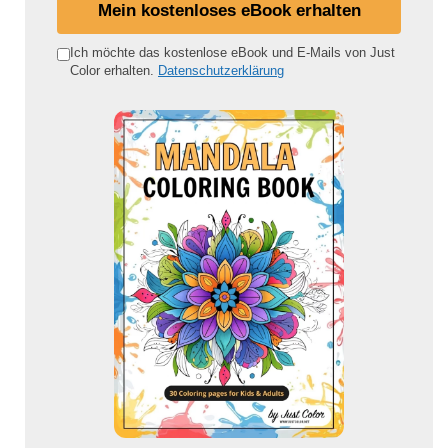
i
Mein kostenloses eBook erhalten
n
e
Ich möchte das kostenlose eBook und E-Mails von Just
Color erhalten.
Datenschutzerklärung
E
-
M
a
i
l
-
A
d
r
e
s
s
e