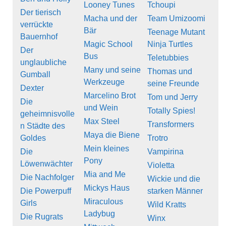
Looney Tunes
Tchoupi
Der tierisch
Macha und der
Team Umizoomi
verrückte
Bär
Teenage Mutant
Bauernhof
Magic School
Ninja Turtles
Der
Bus
Teletubbies
unglaubliche
Many und seine
Thomas und
Gumball
Werkzeuge
seine Freunde
Dexter
Marcelino Brot
Tom und Jerry
Die
und Wein
Totally Spies!
geheimnisvolle
Max Steel
Transformers
n Städte des
Maya die Biene
Goldes
Trotro
Mein kleines
Die
Vampirina
Pony
Löwenwächter
Violetta
Mia and Me
Die Nachfolger
Wickie und die
Mickys Haus
Die Powerpuff
starken Männer
Miraculous
Girls
Wild Kratts
Ladybug
Die Rugrats
Winx