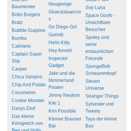
Neugierige
Baumeister
Soy Luna
Gluecksbaerchi
Bobs Burgers
Space Goofs -
s
Bratz
Unsichtbare
Go Diego Go!
Besucher
Bubble Guppies
Gormiti
Spidey und
Bumba
Hello Kitty
seine
Calimero
Hey Arnold
erstaunlichen
Captain Super
Inspector
Freunde
Slip
Gadget
SpongeBob
Casper
Jake und die
Schwammkopf
Chica Vampiro
Nimmerland
Steven
Chip And Potato
Piraten
Universe
Cocomelon
Jimmy Neutron
Stranger Things
Cookie Monster
Kiki 1
Sylvester und
Danys Dorf
Kim Possible
Tweety
Das kleine
Kleiner Brauner
Tayo der kleine
Königreich von
Bär
Bus
Ben und Holly