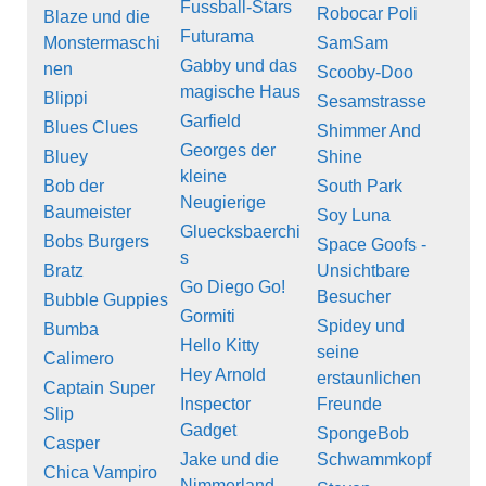
Fussball-Stars
Robocar Poli
Blaze und die
Futurama
Monstermaschi
SamSam
Gabby und das
nen
Scooby-Doo
magische Haus
Blippi
Sesamstrasse
Garfield
Blues Clues
Shimmer And
Georges der
Bluey
Shine
kleine
Bob der
South Park
Neugierige
Baumeister
Soy Luna
Gluecksbaerchi
Bobs Burgers
Space Goofs -
s
Bratz
Unsichtbare
Go Diego Go!
Besucher
Bubble Guppies
Gormiti
Spidey und
Bumba
Hello Kitty
seine
Calimero
Hey Arnold
erstaunlichen
Captain Super
Inspector
Freunde
Slip
Gadget
SpongeBob
Casper
Jake und die
Schwammkopf
Chica Vampiro
Nimmerland