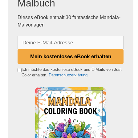
Malbuch
Dieses eBook enthält 30 fantastische Mandala-
Malvorlagen
D
e
i
Mein kostenloses eBook erhalten
n
e
Ich möchte das kostenlose eBook und E-Mails von Just
Color erhalten.
Datenschutzerklärung
E
-
M
a
i
l
-
A
d