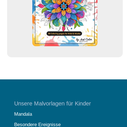
r
e
s
s
e
Unsere Malvorlagen für Kinder
Mandala
Besondere Ereignisse