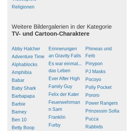
Religionen
Weitere Bildergalerien in der Kategorie
TV- und Cartoon-Charaktere
Abby Hatcher
Erinnerungen
Phineas und
an Gravity Falls
Ferb
Adventure Time
Es war einmal...
Pinypon
Alphablocks
das Leben
PJ Masks
Amphibia
Ever After High
Pocoyo
Babar
Family Guy
Polly Pocket
Baby Shark
Felix der Kater
Pororo
Barbapapa
Feuerwehrman
Power Rangers
Barbie
n Sam
Prinzessin Sofia
Barney
Franklin
Pucca
Ben 10
Furby
Rabbids
Betty Boop