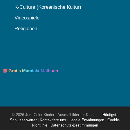
K-Culture (Koreanische Kultur)
Videospiele
Religionen
📘 Gratis Mandala-Malbuch
© 2026 Just Color Kinder : Ausmalbilder für Kinder
Häufigste
Schlüsselwörter
|
Kontaktiere uns
|
Legale Erwähnungen
|
Cookie-
Richtlinie
|
Datenschutz-Bestimmungen