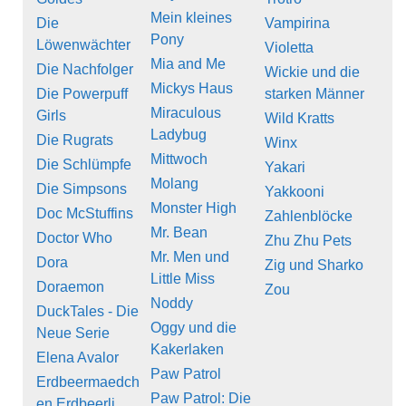
Mein kleines
Die
Vampirina
Pony
Löwenwächter
Violetta
Mia and Me
Die Nachfolger
Wickie und die
Mickys Haus
Die Powerpuff
starken Männer
Miraculous
Girls
Wild Kratts
Ladybug
Die Rugrats
Winx
Mittwoch
Die Schlümpfe
Yakari
Molang
Die Simpsons
Yakkooni
Monster High
Doc McStuffins
Zahlenblöcke
Mr. Bean
Doctor Who
Zhu Zhu Pets
Mr. Men und
Dora
Zig und Sharko
Little Miss
Doraemon
Zou
Noddy
DuckTales - Die
Oggy und die
Neue Serie
Kakerlaken
Elena Avalor
Paw Patrol
Erdbeermaedch
Paw Patrol: Die
en Erdbeerli