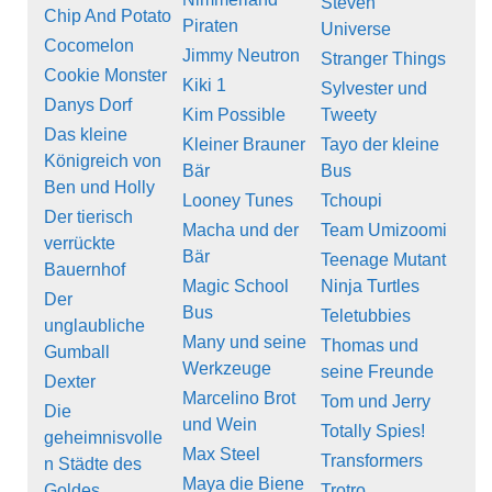
Steven
Chip And Potato
Piraten
Universe
Cocomelon
Jimmy Neutron
Stranger Things
Cookie Monster
Kiki 1
Sylvester und
Danys Dorf
Kim Possible
Tweety
Das kleine
Kleiner Brauner
Tayo der kleine
Königreich von
Bär
Bus
Ben und Holly
Looney Tunes
Tchoupi
Der tierisch
Macha und der
Team Umizoomi
verrückte
Bär
Teenage Mutant
Bauernhof
Magic School
Ninja Turtles
Der
Bus
Teletubbies
unglaubliche
Many und seine
Thomas und
Gumball
Werkzeuge
seine Freunde
Dexter
Marcelino Brot
Tom und Jerry
Die
und Wein
Totally Spies!
geheimnisvolle
Max Steel
Transformers
n Städte des
Maya die Biene
Goldes
Trotro