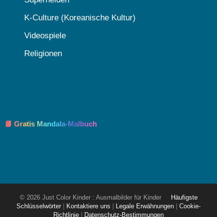
K-Culture (Koreanische Kultur)
Videospiele
Religionen
📘 Gratis Mandala-Malbuch
© 2026 Just Color Kinder : Ausmalbilder für Kinder
Häufigste
Schlüsselwörter
|
Kontaktiere uns
|
Legale Erwähnungen
|
Cookie-
Richtlinie
|
Datenschutz-Bestimmungen