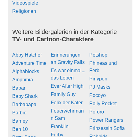
Videospiele
Religionen
Weitere Bildergalerien in der Kategorie
TV- und Cartoon-Charaktere
Abby Hatcher
Erinnerungen
Petshop
an Gravity Falls
Adventure Time
Phineas und
Es war einmal...
Ferb
Alphablocks
das Leben
Pinypon
Amphibia
Ever After High
PJ Masks
Babar
Family Guy
Pocoyo
Baby Shark
Felix der Kater
Polly Pocket
Barbapapa
Feuerwehrman
Pororo
Barbie
n Sam
Power Rangers
Barney
Franklin
Prinzessin Sofia
Ben 10
Furby
Rabbids