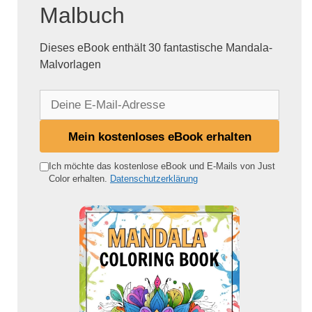
Malbuch
Dieses eBook enthält 30 fantastische Mandala-
Malvorlagen
D
e
i
Mein kostenloses eBook erhalten
n
e
Ich möchte das kostenlose eBook und E-Mails von Just
Color erhalten.
Datenschutzerklärung
E
-
M
a
i
l
-
A