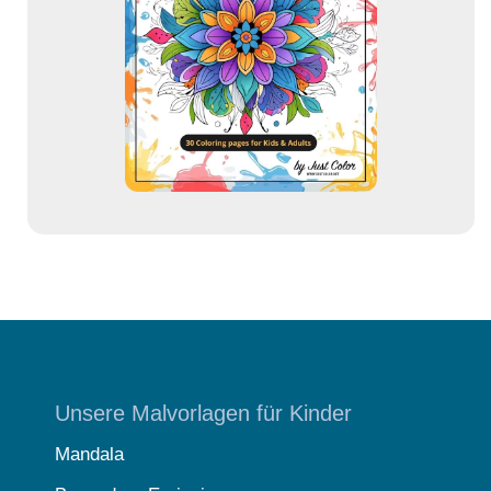
d
r
e
s
s
e
Unsere Malvorlagen für Kinder
Mandala