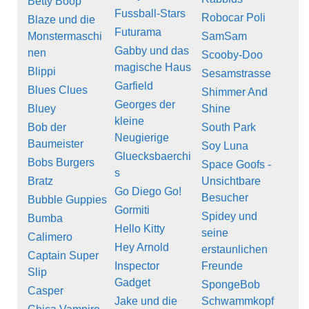
Betty Boop
Fussball-Stars
Robocar Poli
Blaze und die
Futurama
Monstermaschi
SamSam
Gabby und das
nen
Scooby-Doo
magische Haus
Blippi
Sesamstrasse
Garfield
Blues Clues
Shimmer And
Georges der
Bluey
Shine
kleine
Bob der
South Park
Neugierige
Baumeister
Soy Luna
Gluecksbaerchi
Bobs Burgers
Space Goofs -
s
Bratz
Unsichtbare
Go Diego Go!
Besucher
Bubble Guppies
Gormiti
Spidey und
Bumba
Hello Kitty
seine
Calimero
Hey Arnold
erstaunlichen
Captain Super
Inspector
Freunde
Slip
Gadget
SpongeBob
Casper
Jake und die
Schwammkopf