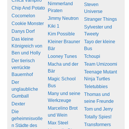
Chica Vampiro
Nimmerland
Steven
Chip And Potato
Piraten
Universe
Cocomelon
Jimmy Neutron
Stranger Things
Cookie Monster
Kiki 1
Sylvester und
Danys Dorf
Kim Possible
Tweety
Das kleine
Kleiner Brauner
Tayo der kleine
Königreich von
Bär
Bus
Ben und Holly
Looney Tunes
Tchoupi
Der tierisch
Macha und der
Team Umizoomi
verrückte
Bär
Teenage Mutant
Bauernhof
Magic School
Ninja Turtles
Der
Bus
Teletubbies
unglaubliche
Many und seine
Thomas und
Gumball
Werkzeuge
seine Freunde
Dexter
Marcelino Brot
Tom und Jerry
Die
und Wein
Totally Spies!
geheimnisvolle
Max Steel
Transformers
n Städte des