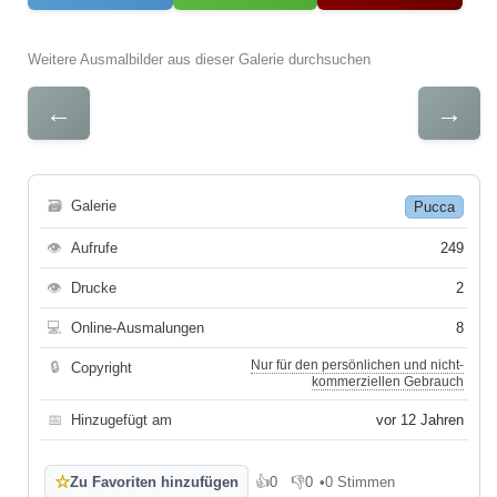
Weitere Ausmalbilder aus dieser Galerie durchsuchen
←
→
🗃
Galerie
Pucca
👁
Aufrufe
249
👁
Drucke
2
💻
Online-Ausmalungen
8
Nur für den persönlichen und nicht-
🔒
Copyright
kommerziellen Gebrauch
📅
Hinzugefügt am
vor 12 Jahren
☆
Zu Favoriten hinzufügen
👍
0
👎
0
•
0 Stimmen
Gefällt mir
Gefällt mir nicht