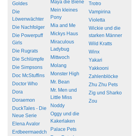
Maya die Biene
Goldes
Trotro
Mein kleines
Die
Vampirina
Pony
Löwenwächter
Violetta
Mia and Me
Die Nachfolger
Wickie und die
Mickys Haus
Die Powerpuff
starken Männer
Miraculous
Girls
Wild Kratts
Ladybug
Die Rugrats
Winx
Mittwoch
Die Schlümpfe
Yakari
Molang
Die Simpsons
Yakkooni
Monster High
Doc McStuffins
Zahlenblöcke
Mr. Bean
Doctor Who
Zhu Zhu Pets
Mr. Men und
Dora
Zig und Sharko
Little Miss
Doraemon
Zou
Noddy
DuckTales - Die
Oggy und die
Neue Serie
Kakerlaken
Elena Avalor
Palace Pets
Erdbeermaedch