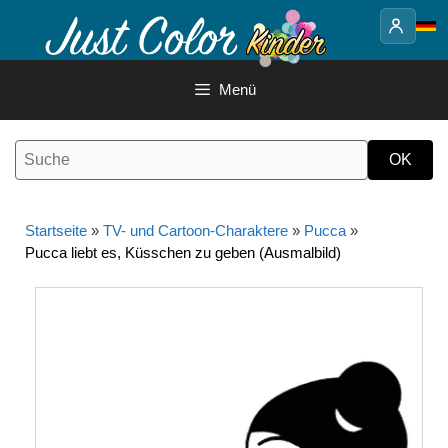
Springe
zum
Inhalt
Menü
Startseite
»
TV- und Cartoon-Charaktere
»
Pucca
»
Pucca liebt es, Küsschen zu geben (Ausmalbild)