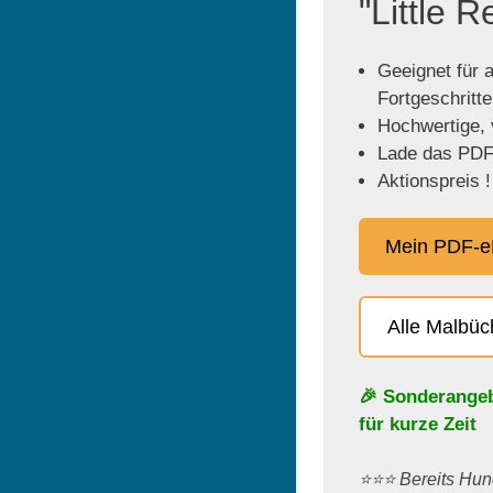
"Little 
Geeignet für a
Fortgeschritt
Hochwertige, v
Lade das PDF 
Aktionspreis !
Mein PDF-e
Alle Malbü
🎉 Sonderange
für kurze Zeit
⭐️⭐️⭐️ Bereits H