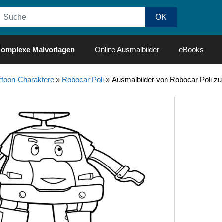
omplexe Malvorlagen
Online Ausmalbilder
eBooks
rtoon-Charaktere
»
Robocar Poli
»
Ausmalbilder von Robocar Poli z