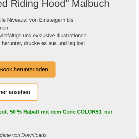
Red Riding Hood" Malbuch
lle Niveaus: von Einsteigern bis
enen
ielfältige und exklusive Illustrationen
herunter, drucke es aus und leg los!
Book herunterladen
cher ansehen
bot: 50 % Rabatt mit dem Code
COLOR50
, nur
underte von Downloads