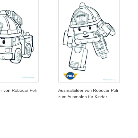
r von Robocar Poli
Ausmalbilder von Robocar Poli
zum Ausmalen für Kinder