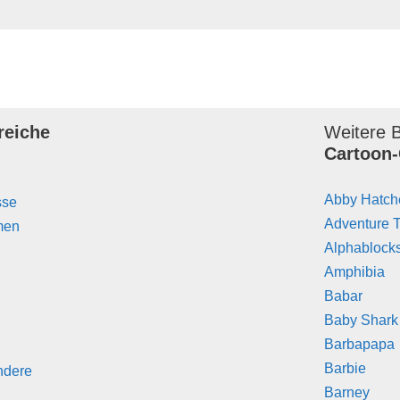
reiche
Weitere B
Cartoon-
Abby Hatch
sse
Adventure 
men
Alphablock
Amphibia
Babar
Baby Shark
Barbapapa
Barbie
ndere
Barney