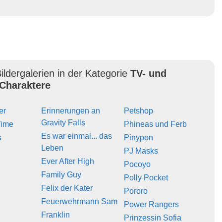
ildergalerien in der Kategorie
TV- und
Charaktere
er
Erinnerungen an
Petshop
Gravity Falls
Time
Phineas und Ferb
Es war einmal... das
s
Pinypon
Leben
PJ Masks
Ever After High
Pocoyo
Family Guy
Polly Pocket
Felix der Kater
Pororo
Feuerwehrmann Sam
Power Rangers
Franklin
Prinzessin Sofia