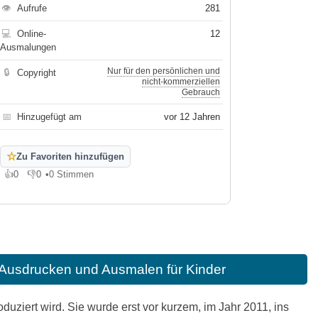
👁
Aufrufe
281
💻
Online-
12
Ausmalungen
Nur für den persönlichen und
🔒
Copyright
nicht-kommerziellen
Gebrauch
📅
Hinzugefügt am
vor 12 Jahren
☆
Zu Favoriten hinzufügen
👍
0
👎
0
•
0 Stimmen
Gefällt mir
Gefällt mir nicht
 Ausdrucken und Ausmalen für Kinder
duziert wird. Sie wurde erst vor kurzem, im Jahr 2011, ins