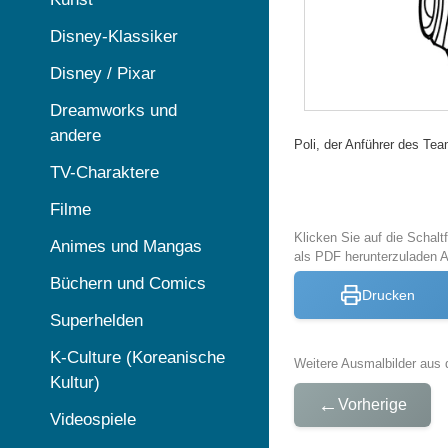
Disney-Klassiker
Disney / Pixar
Dreamworks und
andere
Poli, der Anführer des Te
TV-Charaktere
Filme
Klicken Sie auf die Schal
Animes und Mangas
als PDF herunterzuladen 
Büchern und Comics
Drucken
Superhelden
K-Culture (Koreanische
Weitere Ausmalbilder aus 
Kultur)
←
Vorherige
Videospiele