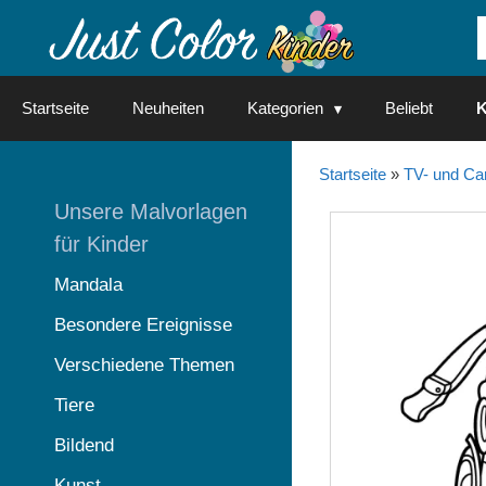
Springe
zum
Inhalt
Startseite
Neuheiten
Kategorien
Beliebt
K
Startseite
»
TV- und Ca
Unsere Malvorlagen
für Kinder
Mandala
Besondere Ereignisse
Verschiedene Themen
Tiere
Bildend
Kunst