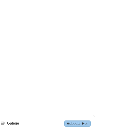
🗃
Galerie
Robocar Poli