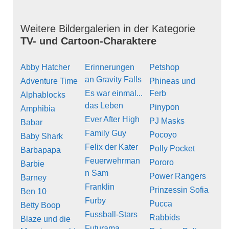
Weitere Bildergalerien in der Kategorie
TV- und Cartoon-Charaktere
Abby Hatcher
Erinnerungen
Petshop
an Gravity Falls
Adventure Time
Phineas und
Es war einmal...
Ferb
Alphablocks
das Leben
Pinypon
Amphibia
Ever After High
PJ Masks
Babar
Family Guy
Pocoyo
Baby Shark
Felix der Kater
Polly Pocket
Barbapapa
Feuerwehrman
Pororo
Barbie
n Sam
Power Rangers
Barney
Franklin
Prinzessin Sofia
Ben 10
Furby
Pucca
Betty Boop
Fussball-Stars
Rabbids
Blaze und die
Futurama