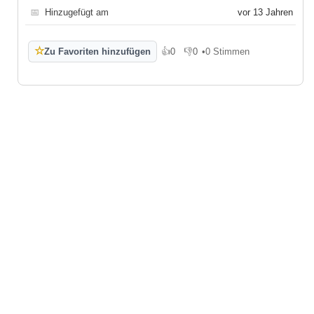
📅
Hinzugefügt am
vor 13 Jahren
☆
Zu Favoriten hinzufügen
👍
0
👎
0
•
0 Stimmen
Gefällt mir
Gefällt mir nicht