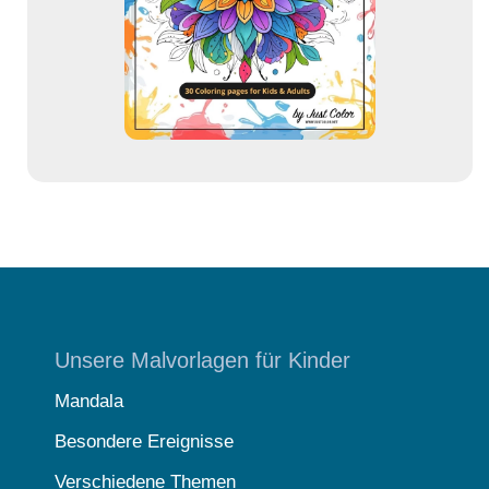
e
s
s
e
Unsere Malvorlagen für Kinder
Mandala
Besondere Ereignisse
Verschiedene Themen