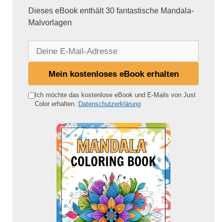
Dieses eBook enthält 30 fantastische Mandala-
Malvorlagen
D
e
i
Mein kostenloses eBook erhalten
n
e
Ich möchte das kostenlose eBook und E-Mails von Just
Color erhalten.
Datenschutzerklärung
E
-
M
a
i
l
-
A
d
r