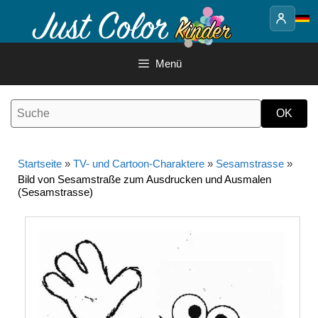
Springe
zum
Inhalt
Menü
Startseite
»
TV- und Cartoon-Charaktere
»
Sesamstrasse
»
Bild von Sesamstraße zum Ausdrucken und Ausmalen
(Sesamstrasse)