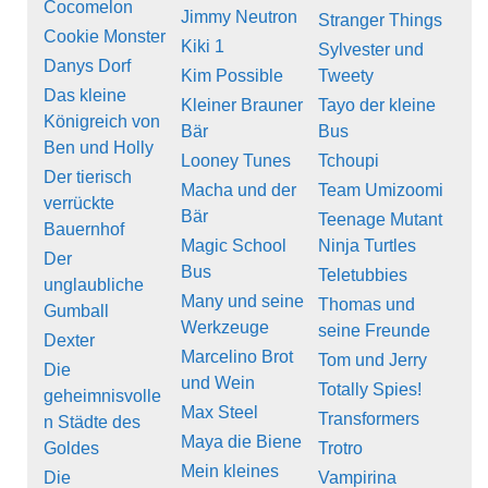
Cocomelon
Jimmy Neutron
Stranger Things
Cookie Monster
Kiki 1
Sylvester und
Danys Dorf
Kim Possible
Tweety
Das kleine
Kleiner Brauner
Tayo der kleine
Königreich von
Bär
Bus
Ben und Holly
Looney Tunes
Tchoupi
Der tierisch
Macha und der
Team Umizoomi
verrückte
Bär
Teenage Mutant
Bauernhof
Magic School
Ninja Turtles
Der
Bus
Teletubbies
unglaubliche
Many und seine
Thomas und
Gumball
Werkzeuge
seine Freunde
Dexter
Marcelino Brot
Tom und Jerry
Die
und Wein
Totally Spies!
geheimnisvolle
Max Steel
Transformers
n Städte des
Maya die Biene
Goldes
Trotro
Mein kleines
Die
Vampirina