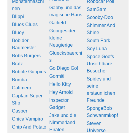
Monstermaschi
Robocar Poli
Gabby und das
nen
SamSam
magische Haus
Blippi
Scooby-Doo
Garfield
Blues Clues
Shimmer And
Georges der
Bluey
Shine
kleine
Bob der
South Park
Neugierige
Baumeister
Soy Luna
Gluecksbaerchi
Bobs Burgers
Space Goofs -
s
Bratz
Unsichtbare
Go Diego Go!
Besucher
Bubble Guppies
Gormiti
Spidey und
Bumba
Hello Kitty
seine
Calimero
Hey Arnold
erstaunlichen
Captain Super
Inspector
Freunde
Slip
Gadget
SpongeBob
Casper
Jake und die
Schwammkopf
Chica Vampiro
Nimmerland
Steven
Chip And Potato
Piraten
Universe