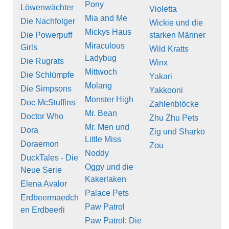
Pony
Löwenwächter
Violetta
Mia and Me
Die Nachfolger
Wickie und die
Mickys Haus
Die Powerpuff
starken Männer
Miraculous
Girls
Wild Kratts
Ladybug
Die Rugrats
Winx
Mittwoch
Die Schlümpfe
Yakari
Molang
Die Simpsons
Yakkooni
Monster High
Doc McStuffins
Zahlenblöcke
Mr. Bean
Doctor Who
Zhu Zhu Pets
Mr. Men und
Dora
Zig und Sharko
Little Miss
Doraemon
Zou
Noddy
DuckTales - Die
Oggy und die
Neue Serie
Kakerlaken
Elena Avalor
Palace Pets
Erdbeermaedch
Paw Patrol
en Erdbeerli
Paw Patrol: Die