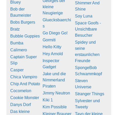
Georges der
Bluey
Shimmer And
kleine
Bob der
Shine
Neugierige
Baumeister
Soy Luna
Gluecksbaerchi
Bobs Burgers
Space Goofs -
s
Bratz
Unsichtbare
Go Diego Go!
Besucher
Bubble Guppies
Gormiti
Spidey und
Bumba
Hello Kitty
seine
Calimero
Hey Arnold
erstaunlichen
Captain Super
Inspector
Freunde
Slip
Gadget
SpongeBob
Casper
Jake und die
Schwammkopf
Chica Vampiro
Nimmerland
Steven
Chip And Potato
Piraten
Universe
Cocomelon
Jimmy Neutron
Stranger Things
Cookie Monster
Kiki 1
Sylvester und
Danys Dorf
Kim Possible
Tweety
Das kleine
Kleiner Brauner
Tayo der kleine