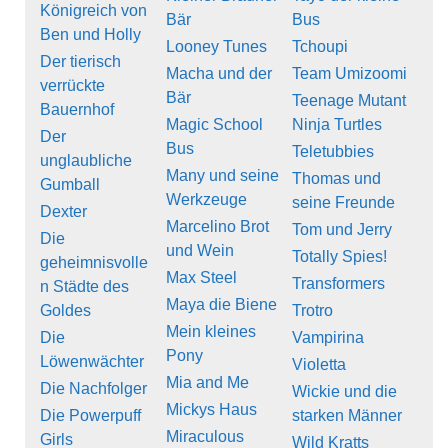
Königreich von
Bär
Bus
Ben und Holly
Looney Tunes
Tchoupi
Der tierisch
Macha und der
Team Umizoomi
verrückte
Bär
Teenage Mutant
Bauernhof
Magic School
Ninja Turtles
Der
Bus
Teletubbies
unglaubliche
Many und seine
Thomas und
Gumball
Werkzeuge
seine Freunde
Dexter
Marcelino Brot
Tom und Jerry
Die
und Wein
Totally Spies!
geheimnisvolle
Max Steel
Transformers
n Städte des
Maya die Biene
Goldes
Trotro
Mein kleines
Die
Vampirina
Pony
Löwenwächter
Violetta
Mia and Me
Die Nachfolger
Wickie und die
Mickys Haus
Die Powerpuff
starken Männer
Miraculous
Girls
Wild Kratts