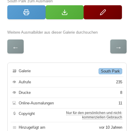
South Park zum Ausmalen
Weitere Ausmalbilder aus dieser Galerie durchsuchen
←
→
🗃
Galerie
South Park
👁
Aufrufe
235
👁
Drucke
8
💻
Online-Ausmalungen
11
Nur für den persönlichen und nicht-
🔒
Copyright
kommerziellen Gebrauch
📅
Hinzugefügt am
vor 10 Jahren