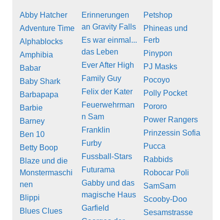
Abby Hatcher
Erinnerungen
Petshop
an Gravity Falls
Adventure Time
Phineas und
Es war einmal...
Ferb
Alphablocks
das Leben
Pinypon
Amphibia
Ever After High
PJ Masks
Babar
Family Guy
Pocoyo
Baby Shark
Felix der Kater
Polly Pocket
Barbapapa
Feuerwehrman
Pororo
Barbie
n Sam
Power Rangers
Barney
Franklin
Prinzessin Sofia
Ben 10
Furby
Pucca
Betty Boop
Fussball-Stars
Rabbids
Blaze und die
Futurama
Monstermaschi
Robocar Poli
Gabby und das
nen
SamSam
magische Haus
Blippi
Scooby-Doo
Garfield
Blues Clues
Sesamstrasse