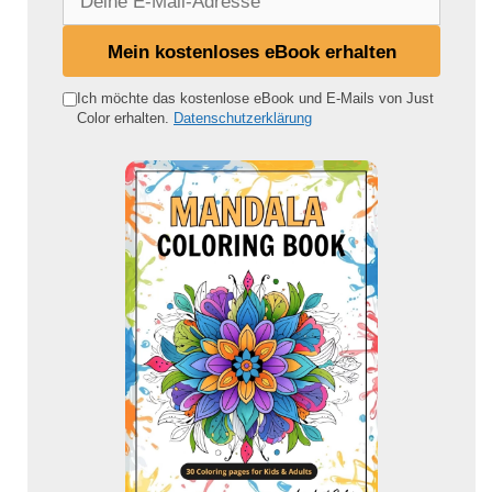
e
i
Mein kostenloses eBook erhalten
n
e
Ich möchte das kostenlose eBook und E-Mails von Just
Color erhalten.
Datenschutzerklärung
E
-
M
a
i
l
-
A
d
r
e
s
s
e