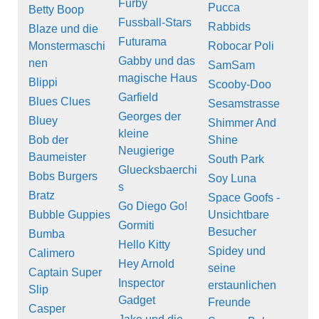
Furby
Pucca
Betty Boop
Fussball-Stars
Rabbids
Blaze und die
Futurama
Monstermaschi
Robocar Poli
Gabby und das
nen
SamSam
magische Haus
Blippi
Scooby-Doo
Garfield
Blues Clues
Sesamstrasse
Georges der
Bluey
Shimmer And
kleine
Bob der
Shine
Neugierige
Baumeister
South Park
Gluecksbaerchi
Bobs Burgers
Soy Luna
s
Bratz
Space Goofs -
Go Diego Go!
Bubble Guppies
Unsichtbare
Gormiti
Besucher
Bumba
Hello Kitty
Spidey und
Calimero
Hey Arnold
seine
Captain Super
Inspector
erstaunlichen
Slip
Gadget
Freunde
Casper