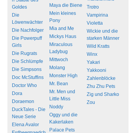
Maya die Biene
Goldes
Trotro
Mein kleines
Die
Vampirina
Pony
Löwenwächter
Violetta
Mia and Me
Die Nachfolger
Wickie und die
Mickys Haus
Die Powerpuff
starken Männer
Miraculous
Girls
Wild Kratts
Ladybug
Die Rugrats
Winx
Mittwoch
Die Schlümpfe
Yakari
Molang
Die Simpsons
Yakkooni
Monster High
Doc McStuffins
Zahlenblöcke
Mr. Bean
Doctor Who
Zhu Zhu Pets
Mr. Men und
Dora
Zig und Sharko
Little Miss
Doraemon
Zou
Noddy
DuckTales - Die
Oggy und die
Neue Serie
Kakerlaken
Elena Avalor
Palace Pets
Erdbeermaedch