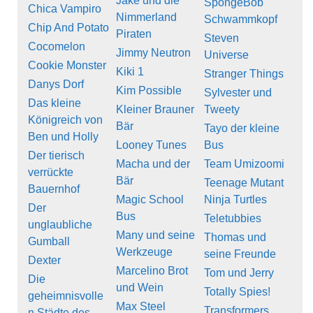
Jake und die
SpongeBob
Chica Vampiro
Nimmerland
Schwammkopf
Chip And Potato
Piraten
Steven
Cocomelon
Jimmy Neutron
Universe
Cookie Monster
Kiki 1
Stranger Things
Danys Dorf
Kim Possible
Sylvester und
Das kleine
Kleiner Brauner
Tweety
Königreich von
Bär
Tayo der kleine
Ben und Holly
Looney Tunes
Bus
Der tierisch
Macha und der
Team Umizoomi
verrückte
Bär
Teenage Mutant
Bauernhof
Magic School
Ninja Turtles
Der
Bus
Teletubbies
unglaubliche
Many und seine
Thomas und
Gumball
Werkzeuge
seine Freunde
Dexter
Marcelino Brot
Tom und Jerry
Die
und Wein
Totally Spies!
geheimnisvolle
Max Steel
Transformers
n Städte des