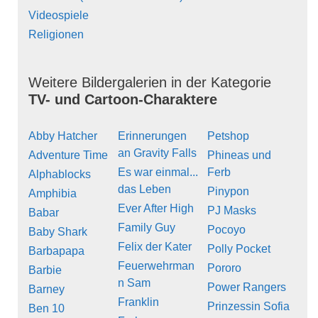
Videospiele
Religionen
Weitere Bildergalerien in der Kategorie
TV- und Cartoon-Charaktere
Abby Hatcher
Erinnerungen
Petshop
an Gravity Falls
Adventure Time
Phineas und
Es war einmal...
Ferb
Alphablocks
das Leben
Pinypon
Amphibia
Ever After High
PJ Masks
Babar
Family Guy
Pocoyo
Baby Shark
Felix der Kater
Polly Pocket
Barbapapa
Feuerwehrman
Pororo
Barbie
n Sam
Power Rangers
Barney
Franklin
Prinzessin Sofia
Ben 10