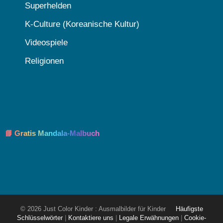
Superhelden
K-Culture (Koreanische Kultur)
Videospiele
Religionen
📘 Gratis Mandala-Malbuch
© 2026 Just Color Kinder : Ausmalbilder für Kinder
Häufigste
Schlüsselwörter
|
Kontaktiere uns
|
Legale Erwähnungen
|
Cookie-