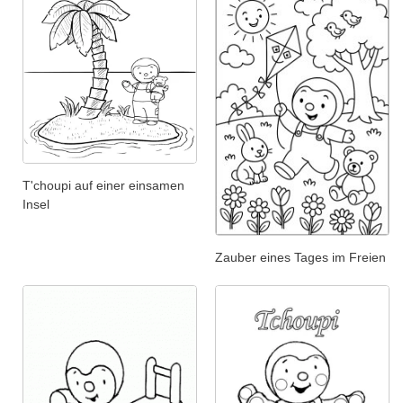
T'choupi auf einer einsamen
Insel
Zauber eines Tages im Freien