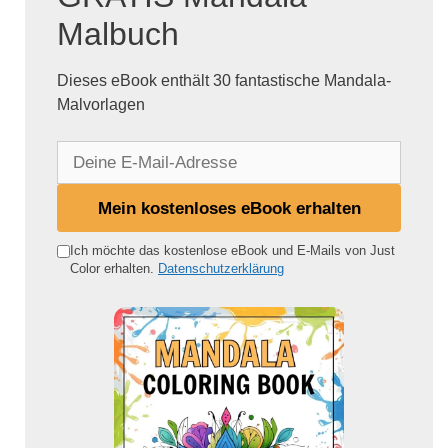
Malbuch
Dieses eBook enthält 30 fantastische Mandala-
Malvorlagen
D
e
i
Mein kostenloses eBook erhalten
n
e
Ich möchte das kostenlose eBook und E-Mails von Just
Color erhalten.
Datenschutzerklärung
E
-
M
a
i
l
-
A