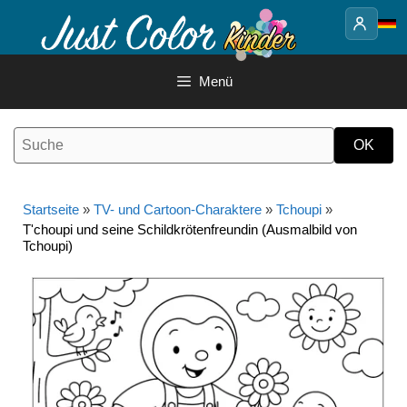
Springe
zum
Inhalt
Menü
Startseite
»
TV- und Cartoon-Charaktere
»
Tchoupi
»
T'choupi und seine Schildkrötenfreundin (Ausmalbild von
Tchoupi)