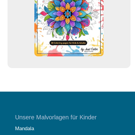
d
r
e
s
s
e
Unsere Malvorlagen für Kinder
Mandala