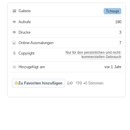
🗃
Galerie
Tchoupi
👁
Aufrufe
190
👁
Drucke
3
💻
Online-Ausmalungen
7
Nur für den persönlichen und nicht-
🔒
Copyright
kommerziellen Gebrauch
📅
Hinzugefügt am
vor 1 Jahr
☆
Zu Favoriten hinzufügen
👍
0
👎
0
•
0 Stimmen
Gefällt mir
Gefällt mir nicht