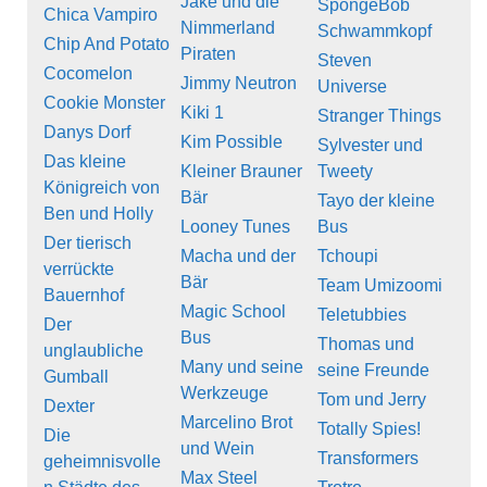
Jake und die
SpongeBob
Chica Vampiro
Nimmerland
Schwammkopf
Chip And Potato
Piraten
Steven
Cocomelon
Jimmy Neutron
Universe
Cookie Monster
Kiki 1
Stranger Things
Danys Dorf
Kim Possible
Sylvester und
Das kleine
Kleiner Brauner
Tweety
Königreich von
Bär
Tayo der kleine
Ben und Holly
Looney Tunes
Bus
Der tierisch
Macha und der
Tchoupi
verrückte
Bär
Team Umizoomi
Bauernhof
Magic School
Teletubbies
Der
Bus
Thomas und
unglaubliche
Many und seine
seine Freunde
Gumball
Werkzeuge
Tom und Jerry
Dexter
Marcelino Brot
Totally Spies!
Die
und Wein
Transformers
geheimnisvolle
Max Steel