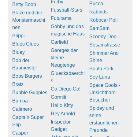
Furby
Pucca
Betty Boop
Fussball-Stars
Rabbids
Blaze und die
Futurama
Monstermaschi
Robocar Poli
Gabby und das
nen
SamSam
magische Haus
Blippi
Scooby-Doo
Garfield
Blues Clues
Sesamstrasse
Georges der
Bluey
Shimmer And
kleine
Bob der
Shine
Neugierige
Baumeister
South Park
Gluecksbaerchi
Bobs Burgers
Soy Luna
s
Bratz
Space Goofs -
Go Diego Go!
Bubble Guppies
Unsichtbare
Gormiti
Besucher
Bumba
Hello Kitty
Spidey und
Calimero
Hey Arnold
seine
Captain Super
Inspector
erstaunlichen
Slip
Gadget
Freunde
Casper