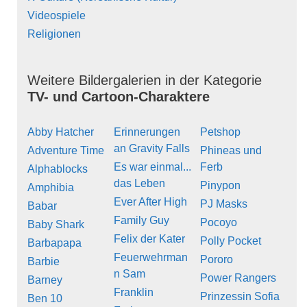
Videospiele
Religionen
Weitere Bildergalerien in der Kategorie
TV- und Cartoon-Charaktere
Abby Hatcher
Erinnerungen
Petshop
an Gravity Falls
Adventure Time
Phineas und
Es war einmal...
Ferb
Alphablocks
das Leben
Pinypon
Amphibia
Ever After High
PJ Masks
Babar
Family Guy
Pocoyo
Baby Shark
Felix der Kater
Polly Pocket
Barbapapa
Feuerwehrman
Pororo
Barbie
n Sam
Power Rangers
Barney
Franklin
Prinzessin Sofia
Ben 10