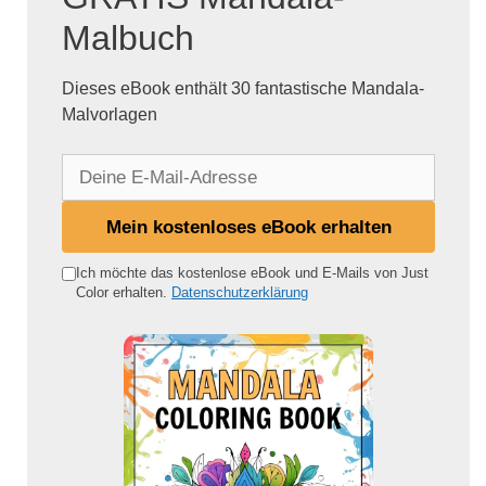
Malbuch
Dieses eBook enthält 30 fantastische Mandala-
Malvorlagen
D
e
i
Mein kostenloses eBook erhalten
n
e
Ich möchte das kostenlose eBook und E-Mails von Just
Color erhalten.
Datenschutzerklärung
E
-
M
a
i
l
-
A