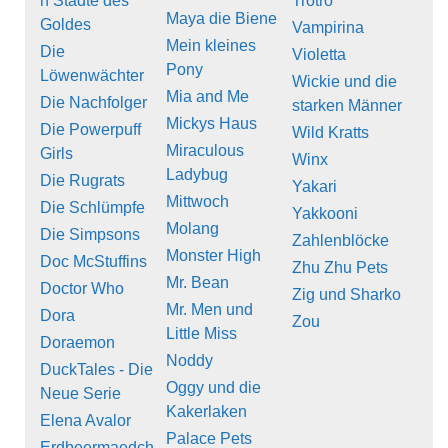
n Städte des
Trotro
Maya die Biene
Goldes
Vampirina
Mein kleines
Die
Violetta
Pony
Löwenwächter
Wickie und die
Mia and Me
Die Nachfolger
starken Männer
Mickys Haus
Die Powerpuff
Wild Kratts
Miraculous
Girls
Winx
Ladybug
Die Rugrats
Yakari
Mittwoch
Die Schlümpfe
Yakkooni
Molang
Die Simpsons
Zahlenblöcke
Monster High
Doc McStuffins
Zhu Zhu Pets
Mr. Bean
Doctor Who
Zig und Sharko
Mr. Men und
Dora
Zou
Little Miss
Doraemon
Noddy
DuckTales - Die
Oggy und die
Neue Serie
Kakerlaken
Elena Avalor
Palace Pets
Erdbeermaedch