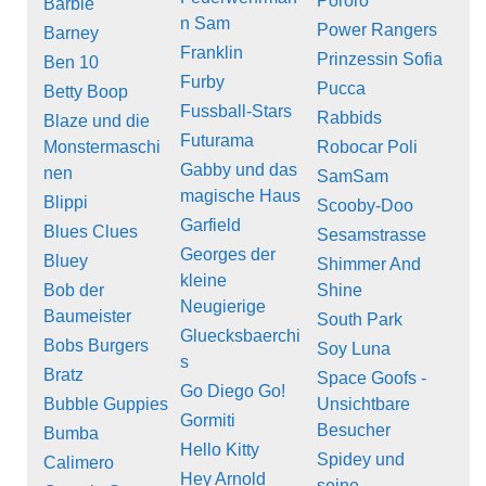
Pororo
Barbie
n Sam
Power Rangers
Barney
Franklin
Prinzessin Sofia
Ben 10
Furby
Pucca
Betty Boop
Fussball-Stars
Rabbids
Blaze und die
Futurama
Monstermaschi
Robocar Poli
Gabby und das
nen
SamSam
magische Haus
Blippi
Scooby-Doo
Garfield
Blues Clues
Sesamstrasse
Georges der
Bluey
Shimmer And
kleine
Bob der
Shine
Neugierige
Baumeister
South Park
Gluecksbaerchi
Bobs Burgers
Soy Luna
s
Bratz
Space Goofs -
Go Diego Go!
Bubble Guppies
Unsichtbare
Gormiti
Besucher
Bumba
Hello Kitty
Spidey und
Calimero
Hey Arnold
seine