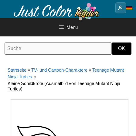
Springe
zum
Inhalt
Menü
Startseite
»
TV- und Cartoon-Charaktere
»
Teenage Mutant
Ninja Turtles
»
Kleine Schildkröte (Ausmalbild von Teenage Mutant Ninja
Turtles)