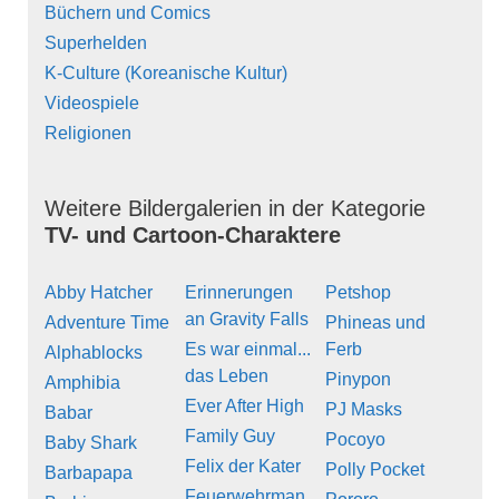
Büchern und Comics
Superhelden
K-Culture (Koreanische Kultur)
Videospiele
Religionen
Weitere Bildergalerien in der Kategorie
TV- und Cartoon-Charaktere
Abby Hatcher
Erinnerungen
Petshop
an Gravity Falls
Adventure Time
Phineas und
Es war einmal...
Ferb
Alphablocks
das Leben
Pinypon
Amphibia
Ever After High
PJ Masks
Babar
Family Guy
Pocoyo
Baby Shark
Felix der Kater
Polly Pocket
Barbapapa
Feuerwehrman