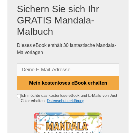
Sichern Sie sich Ihr
GRATIS Mandala-
Malbuch
Dieses eBook enthält 30 fantastische Mandala-
Malvorlagen
D
e
i
Mein kostenloses eBook erhalten
n
e
Ich möchte das kostenlose eBook und E-Mails von Just
Color erhalten.
Datenschutzerklärung
E
-
M
a
i