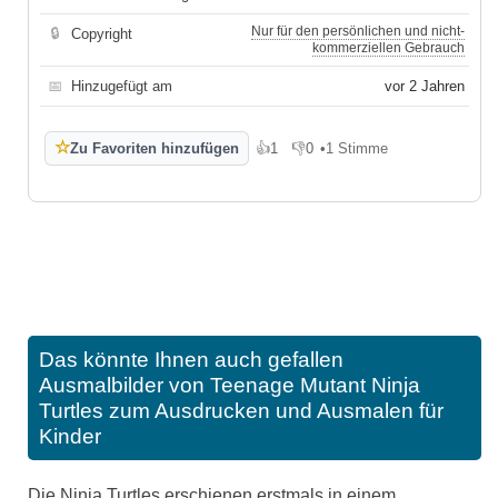
Nur für den persönlichen und nicht-
🔒
Copyright
kommerziellen Gebrauch
📅
Hinzugefügt am
vor 2 Jahren
☆
Zu Favoriten hinzufügen
👍
1
👎
0
•
1 Stimme
Gefällt mir
Gefällt mir nicht
Das könnte Ihnen auch gefallen
Ausmalbilder von Teenage Mutant Ninja
Turtles zum Ausdrucken und Ausmalen für
Kinder
Die Ninja Turtles erschienen erstmals in einem