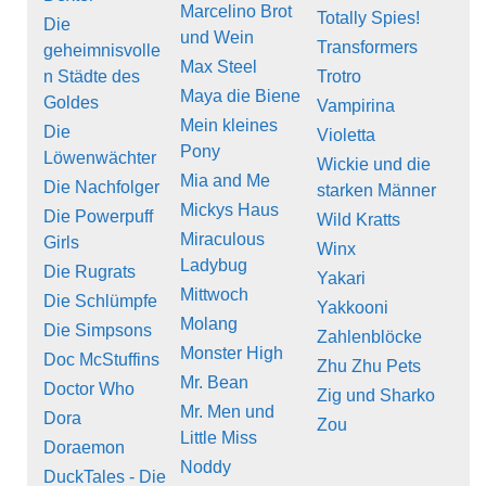
Marcelino Brot
Totally Spies!
Die
und Wein
Transformers
geheimnisvolle
Max Steel
n Städte des
Trotro
Maya die Biene
Goldes
Vampirina
Mein kleines
Die
Violetta
Pony
Löwenwächter
Wickie und die
Mia and Me
Die Nachfolger
starken Männer
Mickys Haus
Die Powerpuff
Wild Kratts
Miraculous
Girls
Winx
Ladybug
Die Rugrats
Yakari
Mittwoch
Die Schlümpfe
Yakkooni
Molang
Die Simpsons
Zahlenblöcke
Monster High
Doc McStuffins
Zhu Zhu Pets
Mr. Bean
Doctor Who
Zig und Sharko
Mr. Men und
Dora
Zou
Little Miss
Doraemon
Noddy
DuckTales - Die