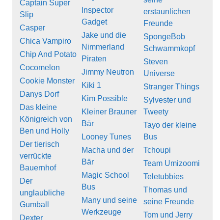
Captain Super
Inspector
erstaunlichen
Slip
Gadget
Freunde
Casper
Jake und die
SpongeBob
Chica Vampiro
Nimmerland
Schwammkopf
Chip And Potato
Piraten
Steven
Cocomelon
Jimmy Neutron
Universe
Cookie Monster
Kiki 1
Stranger Things
Danys Dorf
Kim Possible
Sylvester und
Das kleine
Kleiner Brauner
Tweety
Königreich von
Bär
Tayo der kleine
Ben und Holly
Looney Tunes
Bus
Der tierisch
Macha und der
Tchoupi
verrückte
Bär
Team Umizoomi
Bauernhof
Magic School
Teletubbies
Der
Bus
Thomas und
unglaubliche
Many und seine
seine Freunde
Gumball
Werkzeuge
Tom und Jerry
Dexter