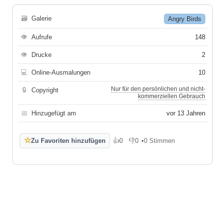
🗃
Galerie
Angry Birds
👁
Aufrufe
148
👁
Drucke
2
💻
Online-Ausmalungen
10
Nur für den persönlichen und nicht-
🔒
Copyright
kommerziellen Gebrauch
📅
Hinzugefügt am
vor 13 Jahren
☆
Zu Favoriten hinzufügen
👍
0
👎
0
•
0 Stimmen
Gefällt mir
Gefällt mir nicht