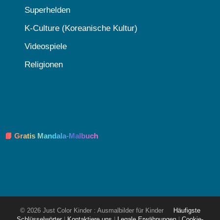
Superhelden
K-Culture (Koreanische Kultur)
Videospiele
Religionen
📘 Gratis Mandala-Malbuch
© 2026 Just Color Kinder : Ausmalbilder für Kinder
Häufigste
Schlüsselwörter
|
Kontaktiere uns
|
Legale Erwähnungen
|
Cookie-