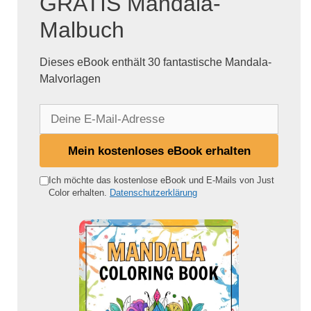
GRATIS Mandala-
Malbuch
Dieses eBook enthält 30 fantastische Mandala-
Malvorlagen
D
e
i
Mein kostenloses eBook erhalten
n
e
Ich möchte das kostenlose eBook und E-Mails von Just
Color erhalten.
Datenschutzerklärung
E
-
M
a
i
l
-