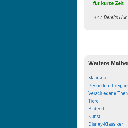
für kurze Zeit
⭐️⭐️⭐️ Bereits H
Weitere Malbe
Mandala
Besondere Ereigni
Verschiedene The
Tiere
Bildend
Kunst
Disney-Klassiker