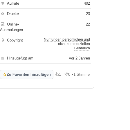
👁
Aufrufe
402
👁
Drucke
23
💻
Online-
22
Ausmalungen
Nur für den persönlichen und
🔒
Copyright
nicht-kommerziellen
Gebrauch
📅
Hinzugefügt am
vor 2 Jahren
☆
Zu Favoriten hinzufügen
👍
1
👎
0
•
1 Stimme
Gefällt mir
Gefällt mir nicht