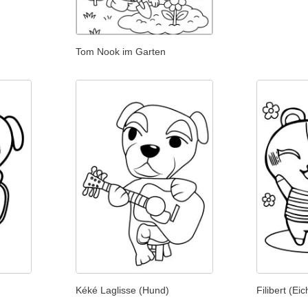
Tom Nook im Garten
Kéké Laglisse (Hund)
Filibert (E