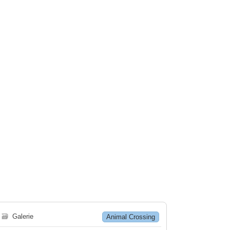
🗃
Galerie
Animal Crossing