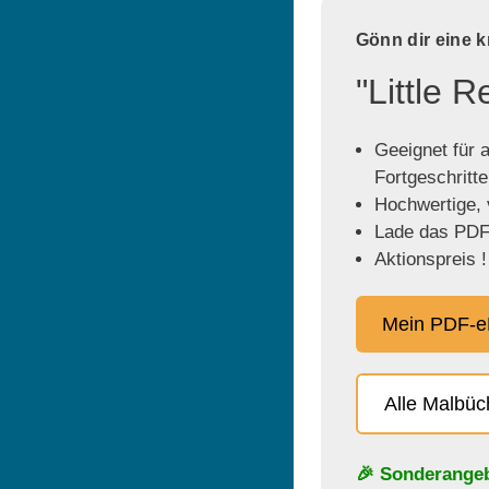
Gönn dir eine 
"Little 
Geeignet für a
Fortgeschritt
Hochwertige, v
Lade das PDF 
Aktionspreis !
Mein PDF-e
Alle Malbü
🎉 Sonderange