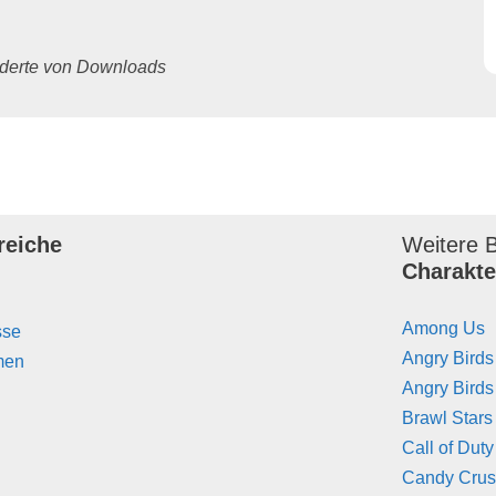
underte von Downloads
reiche
Weitere B
Charakte
Among Us
sse
Angry Birds
men
Angry Birds
Brawl Stars
Call of Duty
Candy Cru