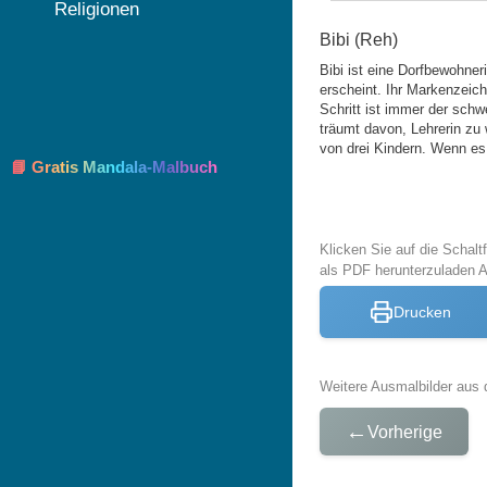
Religionen
Bibi (Reh)
Bibi ist eine Dorfbewohner
erscheint. Ihr Markenzeich
Schritt ist immer der schw
träumt davon, Lehrerin zu 
von drei Kindern. Wenn es 
📘 Gratis Mandala-Malbuch
Klicken Sie auf die Schal
als PDF herunterzuladen 
Drucken
Weitere Ausmalbilder aus 
←
Vorherige