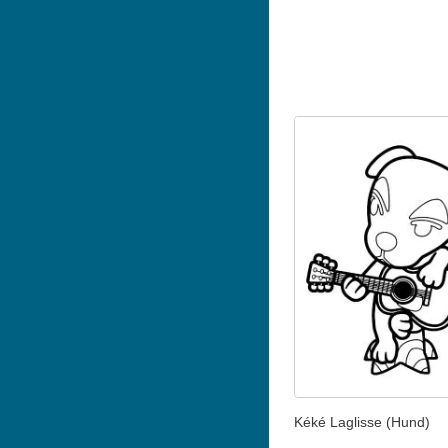
Kéké Laglisse (Hund)