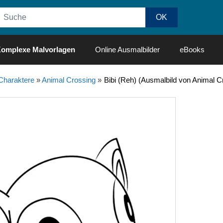
omplexe Malvorlagen
Online Ausmalbilder
eBooks
Charaktere
»
Animal Crossing
»
Bibi (Reh) (Ausmalbild von Animal C