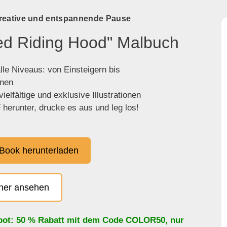
kreative und entspannende Pause
Red Riding Hood" Malbuch
lle Niveaus: von Einsteigern bis
enen
ielfältige und exklusive Illustrationen
herunter, drucke es aus und leg los!
Book herunterladen
cher ansehen
bot: 50 % Rabatt mit dem Code
COLOR50
, nur