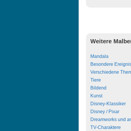
Weitere Malbe
Mandala
Besondere Ereigni
Verschiedene The
Tiere
Bildend
Kunst
Disney-Klassiker
Disney / Pixar
Dreamworks und a
TV-Charaktere