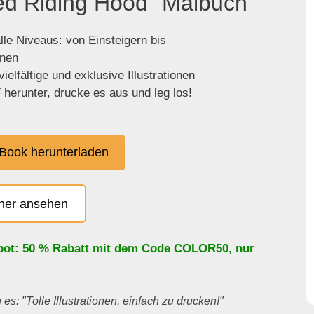
Red Riding Hood" Malbuch
lle Niveaus: von Einsteigern bis
enen
ielfältige und exklusive Illustrationen
herunter, drucke es aus und leg los!
Book herunterladen
cher ansehen
bot: 50 % Rabatt mit dem Code
COLOR50
, nur
es: "Tolle Illustrationen, einfach zu drucken!"