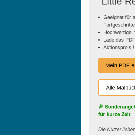
"Little 
Geeignet für a
Fortgeschritt
Hochwertige, v
Lade das PDF 
Aktionspreis !
Mein PDF-e
Alle Malbü
🎉 Sonderange
für kurze Zeit
Die Nutzer lieben 