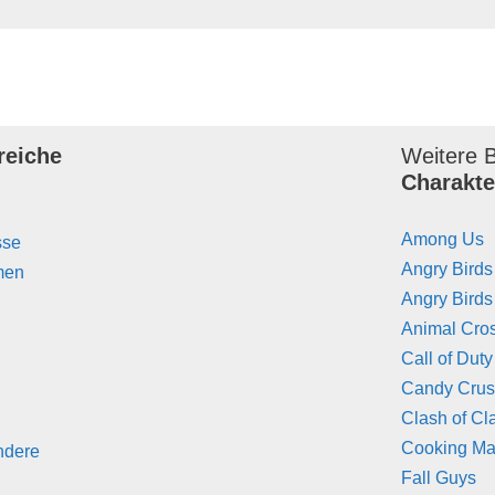
reiche
Weitere B
Charakte
Among Us
sse
Angry Birds
men
Angry Birds
Animal Cro
Call of Duty
Candy Cru
Clash of Cl
Cooking M
ndere
Fall Guys