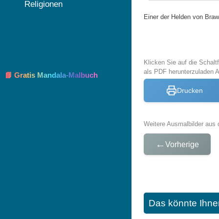
Religionen
Einer der Helden von Braw
Klicken Sie auf die Schal
als PDF herunterzuladen 
📘 Gratis Mandala-Malbuch
Drucken
Weitere Ausmalbilder aus 
←
Vorherige
Das könnte Ihne