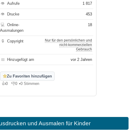
👁
Aufrufe
1 817
👁
Drucke
453
💻
Online-
18
Ausmalungen
Nur für den persönlichen und
🔒
Copyright
nicht-kommerziellen
Gebrauch
📅
Hinzugefügt am
vor 2 Jahren
☆
Zu Favoriten hinzufügen
👍
0
👎
0
•
0 Stimmen
Gefällt mir
Gefällt mir nicht
usdrucken und Ausmalen für Kinder