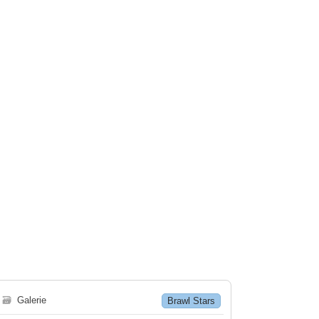
🗃
Galerie
Brawl Stars