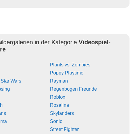
ildergalerien in der Kategorie
Videospiel-
re
Plants vs. Zombies
Poppy Playtime
 Star Wars
Rayman
ssing
Regenbogen Freunde
Roblox
sh
Rosalina
ans
Skylanders
ama
Sonic
Street Fighter