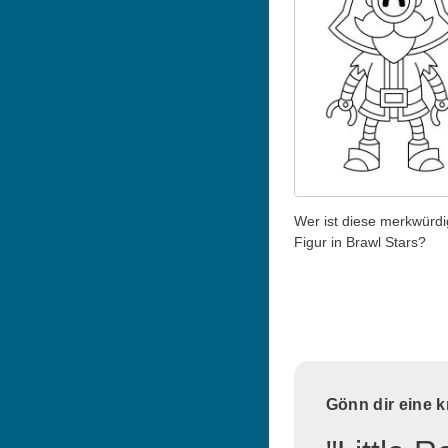
Wer ist diese merkwürd
Figur in Brawl Stars?
Gönn dir eine 