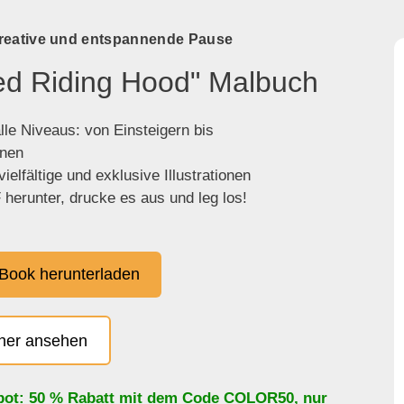
kreative und entspannende Pause
Red Riding Hood" Malbuch
lle Niveaus: von Einsteigern bis
enen
ielfältige und exklusive Illustrationen
herunter, drucke es aus und leg los!
Book herunterladen
cher ansehen
bot: 50 % Rabatt mit dem Code
COLOR50
, nur