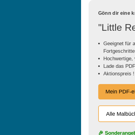
Gönn dir eine 
"Little 
Geeignet für a
Fortgeschritt
Hochwertige, v
Lade das PDF 
Aktionspreis !
Mein PDF-e
Alle Malbü
🎉 Sonderange