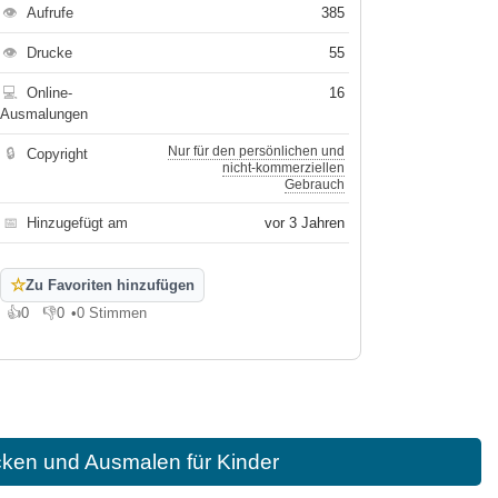
👁
Aufrufe
385
👁
Drucke
55
💻
Online-
16
Ausmalungen
Nur für den persönlichen und
🔒
Copyright
nicht-kommerziellen
Gebrauch
📅
Hinzugefügt am
vor 3 Jahren
☆
Zu Favoriten hinzufügen
👍
0
👎
0
•
0 Stimmen
Gefällt mir
Gefällt mir nicht
cken und Ausmalen für Kinder