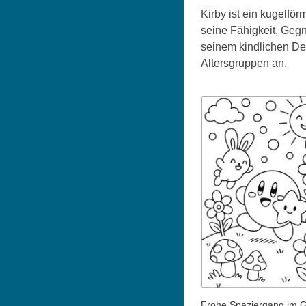
Kirby ist ein kugelfö
seine Fähigkeit, Gegn
seinem kindlichen Des
Altersgruppen an.
Frohe Spaziergang im G