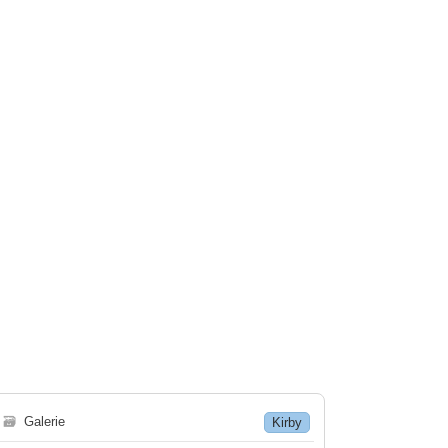
🗃
Galerie
Kirby