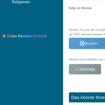
Religionen
Kirby im Himmel
Klicken Sie auf die Schal
als PDF herunterzuladen 
📘 Gratis Mandala-Malbuch
Drucken
Weitere Ausmalbilder aus 
←
Vorherige
Das könnte Ihne