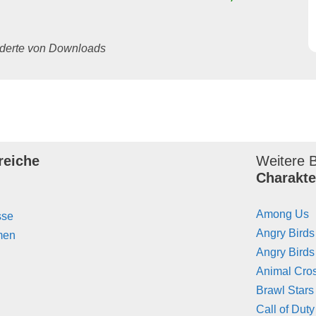
underte von Downloads
reiche
Weitere B
Charakte
Among Us
sse
Angry Birds
men
Angry Birds
Animal Cro
Brawl Stars
Call of Duty