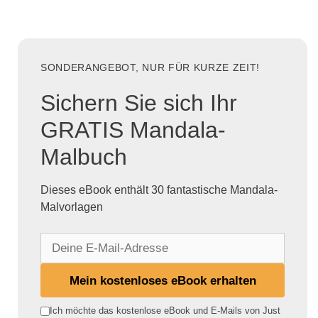
SONDERANGEBOT, NUR FÜR KURZE ZEIT!
Sichern Sie sich Ihr
GRATIS Mandala-
Malbuch
Dieses eBook enthält 30 fantastische Mandala-
Malvorlagen
D
e
i
Mein kostenloses eBook erhalten
n
e
Ich möchte das kostenlose eBook und E-Mails von Just