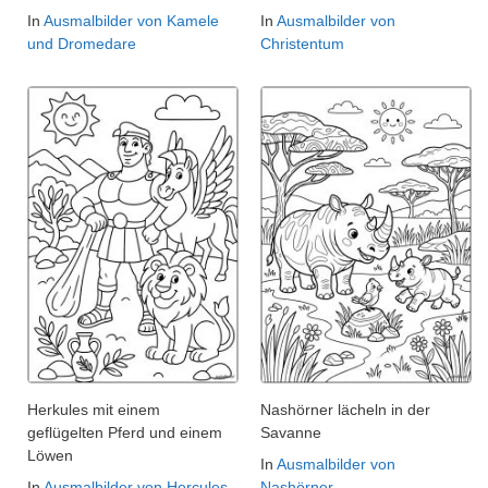
In
Ausmalbilder von Kamele
In
Ausmalbilder von
und Dromedare
Christentum
Herkules mit einem
Nashörner lächeln in der
geflügelten Pferd und einem
Savanne
Löwen
In
Ausmalbilder von
In
Ausmalbilder von Hercules
Nashörner