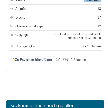
👁
Aufrufe
413
👁
Drucke
37
💻
Online-Ausmalungen
12
Nur für den persönlichen und nicht-
🔒
Copyright
kommerziellen Gebrauch
📅
Hinzugefügt am
vor 10 Jahren
☆
Zu Favoriten hinzufügen
👍
0
👎
0
•
0 Stimmen
Gefällt mir
Gefällt mir nicht
Das könnte Ihnen auch gefallen